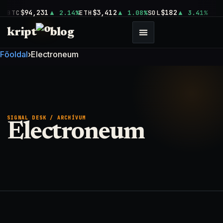
$94,231
$3,412
$182
BTC
2.14%
ETH
1.08%
SOL
3.41%
kript
blog
Főoldal
›
Electroneum
SIGNAL DESK / ARCHÍVUM
Electroneum