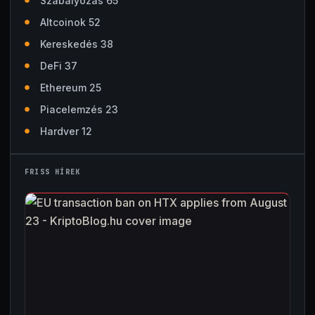
Szabályozás 65
Altcoinok 52
Kereskedés 38
DeFi 37
Ethereum 25
Piacelemzés 23
Hardver 12
FRISS HÍREK