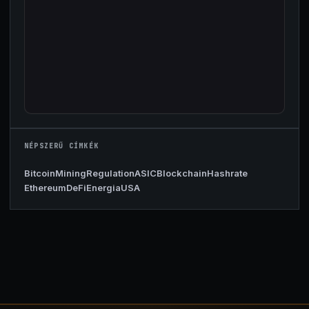
NÉPSZERŰ CÍMKÉK
Bitcoin
Mining
Regulation
ASIC
Blockchain
Hashrate
Ethereum
DeFi
Energia
USA