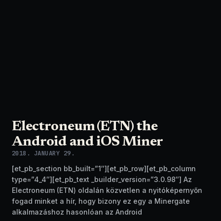
Electroneum (ETN) the
Android and iOS Miner
2018. JANUARY 29.
[et_pb_section bb_built=”1″][et_pb_row][et_pb_column
type=”4_4″][et_pb_text _builder_version=”3.0.98″] Az
Electroneum (ETN) oldalán közvetlen a nyitóképernyőn
fogad minket a hír, hogy bizony ez egy a Minergate
alkalmazáshoz hasonlóan az Android