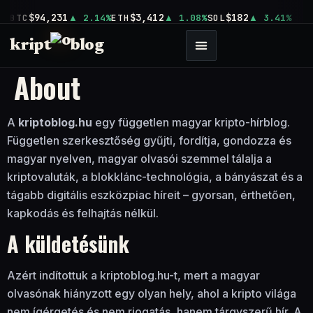
$94,231
$3,412
$182
BTC
2.14%
ETH
1.08%
SOL
3.41%
kript
blog
About
A
kriptoblog.hu
egy független magyar kripto-hírblog.
Független szerkesztőség gyűjti, fordítja, gondozza és
magyar nyelven, magyar olvasói szemmel tálalja a
kriptovaluták, a blokklánc-technológia, a bányászat és a
tágabb digitális eszközpiac híreit – gyorsan, érthetően,
kapkodás és felhajtás nélkül.
A küldetésünk
Azért indítottuk a kriptoblog.hu-t, mert a magyar
olvasónak hiányzott egy olyan hely, ahol a kripto világa
nem ígérgetés és nem riogatás, hanem tárgyszerű hír. A