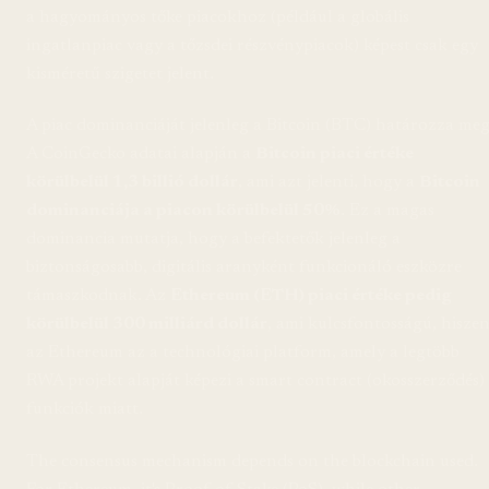
a hagyományos tőke piacokhoz (például a globális
ingatlanpiac vagy a tőzsdei részvénypiacok) képest csak egy
kisméretű szigetet jelent.
A piac dominanciáját jelenleg a Bitcoin (BTC) határozza meg
A CoinGecko adatai alapján a
Bitcoin piaci értéke
körülbelül 1,3 billió dollár
, ami azt jelenti, hogy a
Bitcoin
dominanciája a piacon körülbelül 50%
. Ez a magas
dominancia mutatja, hogy a befektetők jelenleg a
biztonságosabb, digitális aranyként funkcionáló eszközre
támaszkodnak. Az
Ethereum (ETH) piaci értéke pedig
körülbelül 300 milliárd dollár
, ami kulcsfontosságú, hisze
az Ethereum az a technológiai platform, amely a legtöbb
RWA projekt alapját képezi a smart contract (okosszerződés)
funkciók miatt.
The consensus mechanism depends on the blockchain used.