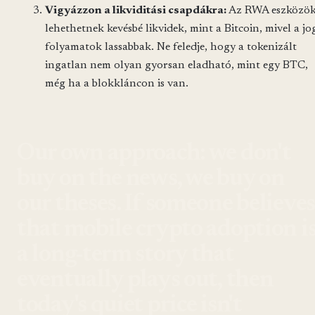
Vigyázzon a likviditási csapdákra:
Az RWA eszközö
lehethetnek kevésbé likvidek, mint a Bitcoin, mivel a jo
folyamatok lassabbak. Ne feledje, hogy a tokenizált
ingatlan nem olyan gyorsan eladható, mint egy BTC,
még ha a blokkláncon is van.
Our own approach: we don't
buy on the news, we buy on
our theses. If someone believes
that mobile crypto adoption i
a long-term story that
eventually plays out, then
today's quiet price isn't