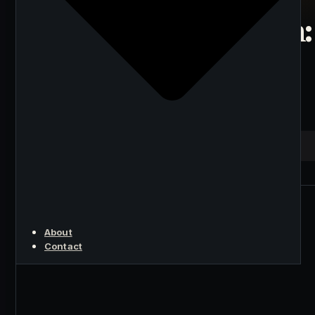
Real World Asset
(RWA) Tokenization:
What Works and
What Doesn't?
KEY POINT
About
Contact