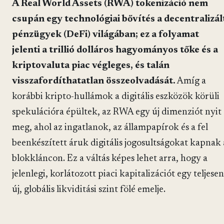
A Real World Assets (RWA) tokenizáció nem
csupán egy technológiai bővítés a decentralizál
pénzügyek (DeFi) világában; ez a folyamat
jelenti a trillió dolláros hagyományos tőke és a
kriptovaluta piac végleges, és talán
visszafordíthatatlan összeolvadását.
Amíg a
korábbi kripto-hullámok a digitális eszközök körüli
spekulációra épültek, az RWA egy új dimenziót nyit
meg, ahol az ingatlanok, az állampapírok és a fel
beenkészített áruk digitális jogosultságokat kapnak 
blokkláncon. Ez a váltás képes lehet arra, hogy a
jelenlegi, korlátozott piaci kapitalizációt egy teljesen
új, globális likviditási szint fölé emelje.