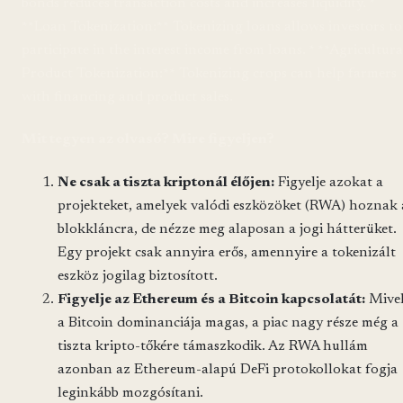
bonds reduces transaction costs and increases liquidity. *
**Loan Tokenization:** Tokenizing loans allows investors to
participate in the interest income from loans. * **Agricultura
Product Tokenization:** Tokenizing crops can help farmers
with financing and product sales.
Mit tegyen az olvasó? Mire figyeljen?
Ne csak a tiszta kriptonál élőjen:
Figyelje azokat a
projekteket, amelyek valódi eszközöket (RWA) hoznak 
blokkláncra, de nézze meg alaposan a jogi hátterüket.
Egy projekt csak annyira erős, amennyire a tokenizált
eszköz jogilag biztosított.
Figyelje az Ethereum és a Bitcoin kapcsolatát:
Mive
a Bitcoin dominanciája magas, a piac nagy része még a
tiszta kripto-tőkére támaszkodik. Az RWA hullám
azonban az Ethereum-alapú DeFi protokollokat fogja
leginkább mozgósítani.