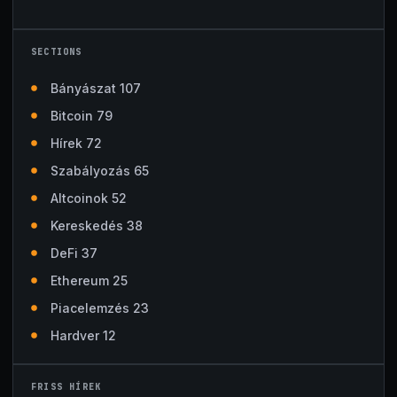
SECTIONS
Bányászat 107
Bitcoin 79
Hírek 72
Szabályozás 65
Altcoinok 52
Kereskedés 38
DeFi 37
Ethereum 25
Piacelemzés 23
Hardver 12
FRISS HÍREK