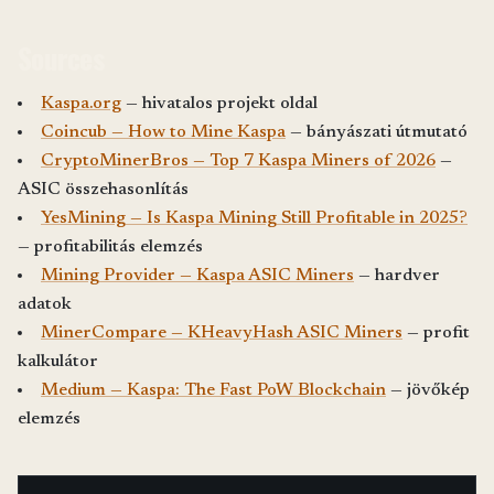
Sources
Kaspa.org
— hivatalos projekt oldal
Coincub — How to Mine Kaspa
— bányászati útmutató
CryptoMinerBros — Top 7 Kaspa Miners of 2026
—
ASIC összehasonlítás
YesMining — Is Kaspa Mining Still Profitable in 2025?
— profitabilitás elemzés
Mining Provider — Kaspa ASIC Miners
— hardver
adatok
MinerCompare — KHeavyHash ASIC Miners
— profit
kalkulátor
Medium — Kaspa: The Fast PoW Blockchain
— jövőkép
elemzés