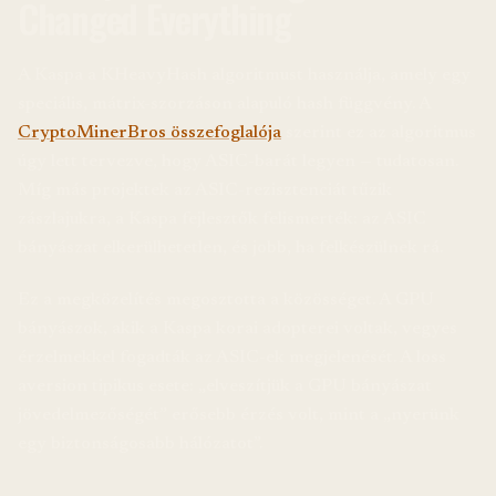
Changed Everything
A Kaspa a KHeavyHash algoritmust használja, amely egy
speciális, mátrix-szorzáson alapuló hash függvény. A
CryptoMinerBros összefoglalója
szerint ez az algoritmus
úgy lett tervezve, hogy ASIC-barát legyen — tudatosan.
Míg más projektek az ASIC-rezisztenciát tűzik
zászlajukra, a Kaspa fejlesztők felismerték: az ASIC
bányászat elkerülhetetlen, és jobb, ha felkészülnek rá.
Ez a megközelítés megosztotta a közösséget. A GPU
bányászok, akik a Kaspa korai adopterei voltak, vegyes
érzelmekkel fogadták az ASIC-ek megjelenését. A loss
aversion tipikus esete: „elveszítjük a GPU bányászat
jövedelmezőségét” erősebb érzés volt, mint a „nyerünk
egy biztonságosabb hálózatot”.