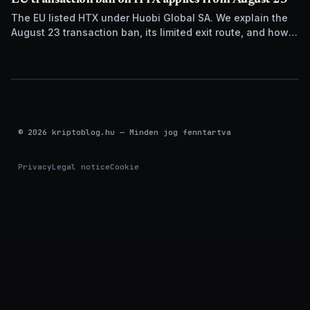
EU transaction ban on HTX applies from August 23
The EU listed HTX under Huobi Global SA. We explain the
August 23 transaction ban, its limited exit route, and how it
differs from UK sanctions.
© 2026 kriptoblog.hu — Minden jog fenntartva
Privacy
Legal notice
Cookie