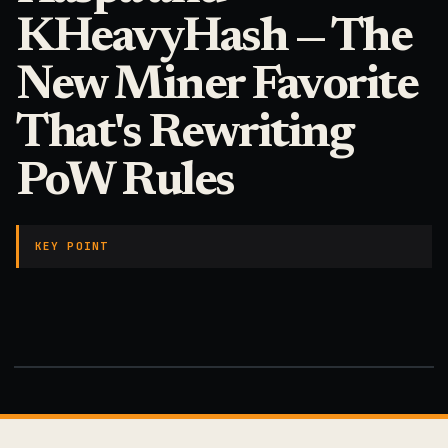
KHeavyHash — The
New Miner Favorite
That's Rewriting
PoW Rules
KEY POINT