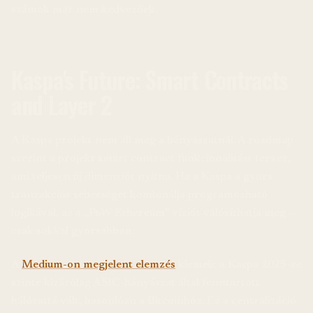
számok már nem kedvezőek.
Kaspa's Future: Smart Contracts
and Layer 2
A Kaspa projekt nem áll meg a bányászatnál. A roadmap
szerint a projekt smart contract funkcionalitást tervez,
ami teljesen új dimenziót nyitna. Ha a Kaspa a gyors
tranzakciós sebességet kombinálja programozható
logikával, az a „PoW Ethereum” víziót valósíthatja meg —
csak sokkal gyorsabban.
A
Medium-on megjelent elemzés
kiemeli: a Kaspa 2025-re
szinte kizárólag ASIC-bányászat által fenntartott
hálózattá vált, hasonlóan a Bitcoinhoz. Ez a centralizáció