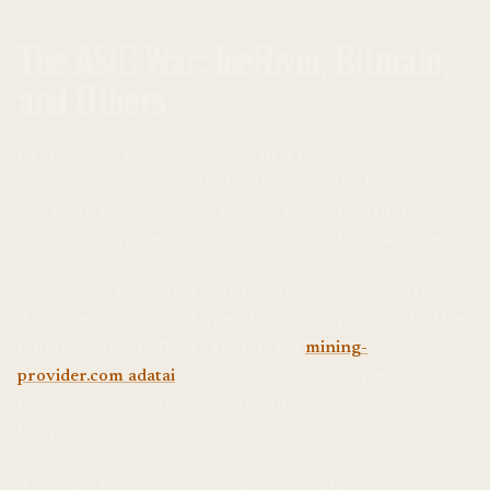
The ASIC War: IceRiver, Bitmain,
and Others
In mid-2023, IceRiver was the first to launch
KHeavyHash ASICs with the KS series. The IceRiver KS3
and KS5L models quickly became miner favorites — and
just as quickly, questions about their reliability surfaced.
Aztán jött a Bitmain. A világ legnagyobb ASIC gyártója az
Antminer KS5 Pro-val lépett be a Kaspa piacra:
21 TH/s
teljesítmény, 3150W fogyasztás
. A
mining-
provider.com adatai
szerint ez az eszköz egymagában
többszörösen felülmúlta a korábbi generációs
bányászokat.
A Bitmain belépése anchoring szempontból