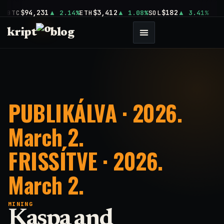
$94,231
$3,412
$182
BTC
2.14%
ETH
1.08%
SOL
3.41%
kript
blog
PUBLIKÁLVA · 2026.
March 2.
FRISSÍTVE · 2026.
March 2.
MINING
Kaspa and