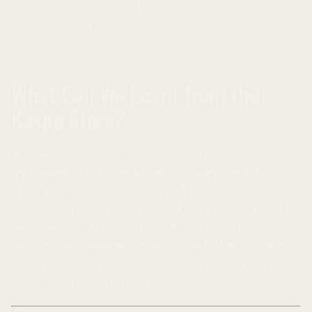
irányába mutat — de a GHOSTDAG protokoll
rugalmassága és a magas blokk-sebesség kompenzálhat.
What Can We Learn from the
Kaspa Story?
A Kaspa története a kriptovaluta világ egyik
legérdekesebb fejezete: bizonyítja, hogy a Proof of
Work nem ér véget a Bitcoinnál. A BlockDAG
technológia valódi innováció, az ASIC háború pedig jól
ismert mintákat követ. Aki ma Kaspa bányászatot
fontolgat, annak nem a technológiát kell megértenie —
hanem a ciklust. És a ciklus azt üzeni: a korai bányász
nyer, a késői bányász tanul.