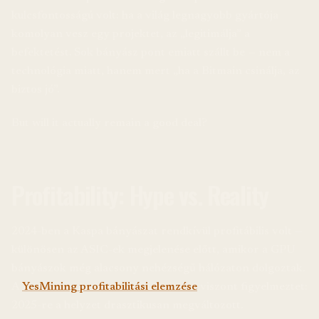
kulcsfontosságú volt: ha a világ legnagyobb gyártója
komolyan vesz egy projektet, az „legitimálja” a
befektetést. Sok bányász pont emiatt szállt be — nem a
technológia miatt, hanem mert „ha a Bitmain csinálja, az
biztos jó”.
But will it actually remain a good deal?
Profitability: Hype vs. Reality
2024-ben a Kaspa bányászat rendkívül profitábilis volt —
különösen az ASIC-ek megjelenése előtt, amikor a GPU
bányászok még alacsony nehézségű hálózaton dolgoztak.
A
YesMining profitabilitási elemzése
viszont figyelmeztet:
2025-re a helyzet drasztikusan megváltozott.