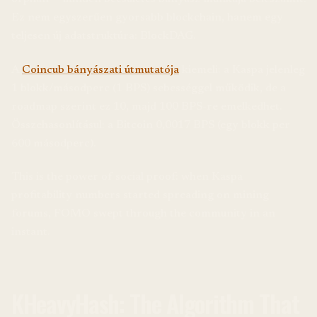
Ez nem egyszerűen gyorsabb blockchain, hanem egy
teljesen új adatstruktúra: BlockDAG.
A
Coincub bányászati útmutatója
kiemeli: a Kaspa jelenleg
1 blokk/másodperc (1 BPS) sebességgel működik, de a
roadmap szerint ez 10, majd 100 BPS-re emelkedhet.
Összehasonlításul: a Bitcoin 0,0017 BPS (egy blokk per
600 másodperc).
This is the power of social proof: when Kaspa
profitability numbers started spreading on mining
forums, FOMO swept through the community in an
instant.
KHeavyHash: The Algorithm That