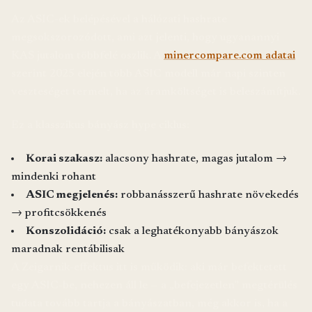
Az ASIC-ek belépésével a hálózati hashrate
megsokszorozódott, ami azt jelenti, hogy ugyanannyi
KAS jutalom többfelé oszlik. A
minercompare.com adatai
szerint 2025 elején több ASIC modell már napi szinten
veszteséget termelt, ha az áramköltséget is beleszámítjuk.
Ez a klasszikus bányász hype ciklus:
Korai szakasz:
alacsony hashrate, magas jutalom →
mindenki rohant
ASIC megjelenés:
robbanásszerű hashrate növekedés
→ profitcsökkenés
Konszolidáció:
csak a leghatékonyabb bányászok
maradnak rentábilisak
A Zeigarnik-effektus itt is működik: aki már befektetett
egy ASIC-be, nehezen áll le — a „befejezetlen” megtérülés
tudata tovább tartja a bányászatban, még akkor is, ha a