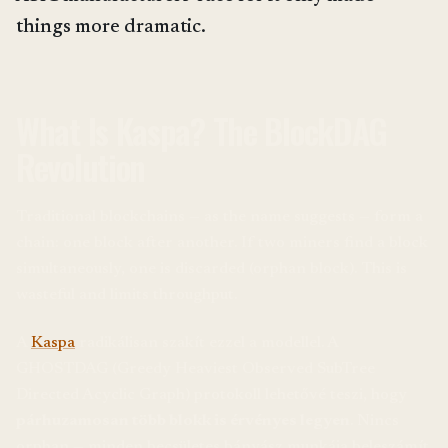
things more dramatic.
What Is Kaspa? The BlockDAG
Revolution
Traditional blockchains — as the name suggests — form a
chain: one block after another. If two miners find a block
simultaneously, one is discarded (orphan block). This is
wasteful and limits throughput.
A
Kaspa
radikálisan szakít ezzel a modellel. A
GHOSTDAG (Greedy Heaviest Observed SubTree
Directed Acyclic Graph) protokoll lehetővé teszi, hogy
párhuzamosan több blokk is érvényes legyen
. Nincs
orphan — minden becsületes bányász munkája beleszámít.