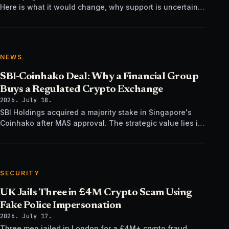
Here is what it would change, why support is uncertain,
and what happens next.
NEWS
SBI-Coinhako Deal: Why a Financial Group
Buys a Regulated Crypto Exchange
2026. July 18.
SBI Holdings acquired a majority stake in Singapore's
Coinhako after MAS approval. The strategic value lies in
regulatory time, not trading tech.
SECURITY
UK Jails Three in £4M Crypto Scam Using
Fake Police Impersonation
2026. July 17.
Three men jailed in London for a £4M+ crypto fraud