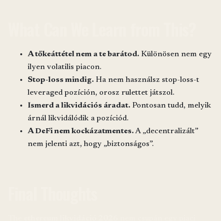
What Can We Learn from This?
A tőkeáttétel nem a te barátod.
Különösen nem egy
ilyen volatilis piacon.
Stop-loss mindig.
Ha nem használsz stop-loss-t
leveraged pozíción, orosz rulettet játszol.
Ismerd a likvidációs áradat.
Pontosan tudd, melyik
árnál likvidálódik a pozíciód.
A DeFi nem kockázatmentes.
A „decentralizált”
nem jelenti azt, hogy „biztonságos”.
Final Thoughts
The
ethereum likvidáció 2026
nem csupán egy piaci