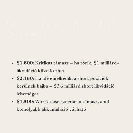
Technical Picture: Where Are the
Key Levels?
According to technical analysis:
$1.800:
Kritikus támasz — ha törik, $1 milliárd+
likvidáció következhet
$2.160:
Ha ide emelkedik, a short pozíciók
kerülnek bajba — $3.6 milliárd short likvidáció
lehetséges
$1.500:
Worst-case szcenárió támasz, ahol
komolyabb akkumuláció várható
Interestingly, according to Coinglass data, the long/short
ratio currently leans toward shorts, which paradoxically
could be a bullish signal — if too many are shorting, a