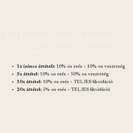
sudden rally could trigger a short squeeze.
The Leverage Trap: In Numbers
To understand the real danger of leverage:
1x (nincs áttétel):
10%-os esés = 10%-os veszteség
5x áttétel:
10%-os esés = 50%-os veszteség
10x áttétel:
10%-os esés = TELJES likvidáció
20x áttétel:
5%-os esés = TELJES likvidáció
The trader who lost $220 million was likely using high
leverage. According to CoinDesk, ETH dropped 10% that
day — which with a normal position would have been a
10% loss, not $220 million.