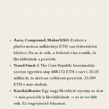
DeFi Risks: The Chain Reaction
In Ethereum's case, the situation is worsened by the
interconnectedness of the DeFi ecosystem:
Aave, Compound, MakerDAO:
Ezeken a
platformokon milliárdnyi ETH van fedezetként
lekötve. Ha az ár esik, a fedezeti ráta romlik, és
likvidálódnak a pozíciók.
Trend Fund:
A The Coin Republic beszámolója
szerint egyetlen alap 488.172 ETH-t tart (~$1.05
milliárd), és aktívan csökkenti pozícióit. 33.589
ETH-t már eladtak.
Kaszkádhatás:
Egy nagy likvidáció nyomja az árat
→ más pozíciók is likvidálódnak → az ár tovább
esik. Ez öngerjesztő folyamat.