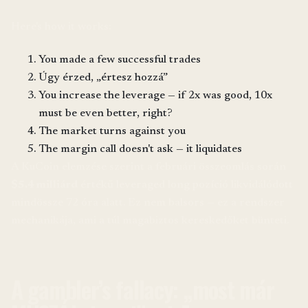
Here's how it works:
You made a few successful trades
Úgy érzed, „értesz hozzá”
You increase the leverage — if 2x was good, 10x
must be even better, right?
The market turns against you
The margin call doesn't ask — it liquidates
A KuCoin elemzése szerint a februári összeomlás során
$5.4 milliárd
értékű leveraged long pozíció likvidálódott
mindössze 72 óra alatt. Ez nem balsors — ez a rendszer
mechanikája, ami a túl magabiztos kereskedőket bünteti.
A gambler’s fallacy: „most már