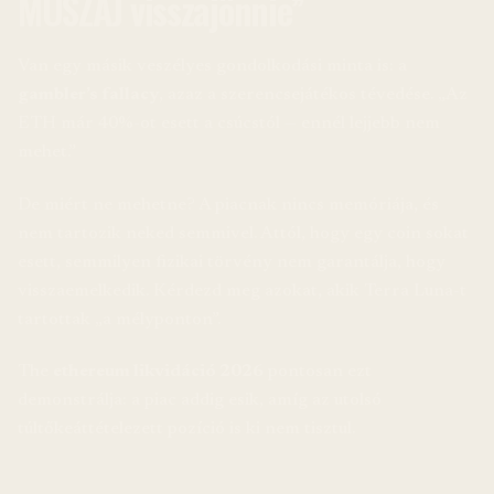
MUSZÁJ visszajönnie”
Van egy másik veszélyes gondolkodási minta is: a
gambler’s fallacy
, azaz a szerencsejátékos tévedése. „Az
ETH már 40%-ot esett a csúcstól — ennél lejjebb nem
mehet.”
De miért ne mehetne? A piacnak nincs memóriája, és
nem tartozik neked semmivel. Attól, hogy egy coin sokat
esett, semmilyen fizikai törvény nem garantálja, hogy
visszaemelkedik. Kérdezd meg azokat, akik Terra Luna-t
tartottak „a mélyponton”.
The
ethereum likvidáció 2026
pontosan ezt
demonstrálja: a piac addig esik, amíg az utolsó
túltőkeáttételezett pozíció is ki nem tisztul.