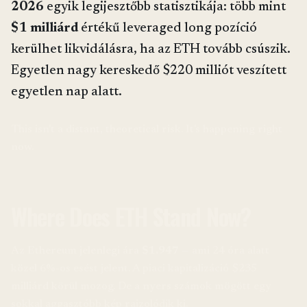
2026
egyik legijesztőbb statisztikája: több mint
$1 milliárd
értékű leveraged long pozíció
kerülhet likvidálásra, ha az ETH tovább csúszik.
Egyetlen nagy kereskedő $220 milliót veszített
egyetlen nap alatt.
This isn't a distant, theoretical risk. It's happening right
now.
Where Does ETH Stand Now?
Az Ethereum jelenlegi ára
$1.947
— ami 24 óra alatt
közel 6%-os esést jelent. A piaci kapitalizáció $235
milliárd körül mozog. De a nyers számok mögött egy
sokkal aggasztóbb kép rajzolódik ki.