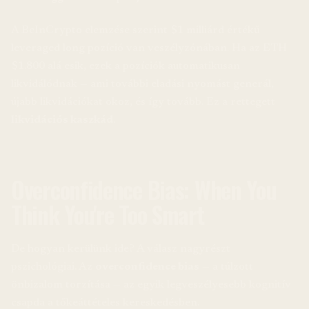
A BeInCrypto elemzése szerint $1 milliárd értékű
leveraged long pozíció van veszélyzónában. Ha az ETH
$1.800 alá esik, ezek a pozíciók automatikusan
likvidálódnak — ami további eladási nyomást generál,
újabb likvidációkat okoz, és így tovább. Ez a rettegett
likvidációs kaszkád
.
Overconfidence Bias: When You
Think You're Too Smart
De hogyan kerülünk ide? A válasz nagyrészt
pszichológiai. Az
overconfidence bias
— a túlzott
önbizalom torzítása — az egyik legveszélyesebb kognitív
csapda a tőkeáttételes kereskedésben.