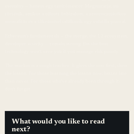
esemény — hanem egy tanítómester. Megmutatja, mi
történik, amikor a túlzott önbizalom, a szerencsejátékos
mentalitás és a tőkeáttétel találkozik egy volatilis piaccal.
Ethereum's fundamentals — the merge, the L2 ecosystem,
developer activity — remain strong. But the best
technology won't save you if you manage risk poorly.
The market is a tough teacher: it gives the test first, then
the lesson. For those learning the lesson now: better late
than never. For those who've already been through it:
don't forget.
What would you like to read
next?