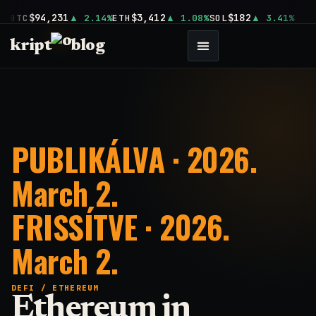
$94,231
$3,412
$182
BTC
2.14%
ETH
1.08%
SOL
3.41%
kript
blog
PUBLIKÁLVA · 2026.
March 2.
FRISSÍTVE · 2026.
March 2.
DEFI
/
ETHEREUM
Ethereum in