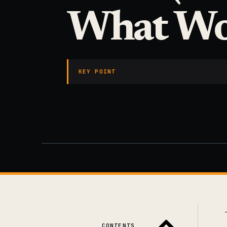
What Wor
KEY POINT
CONTENTS