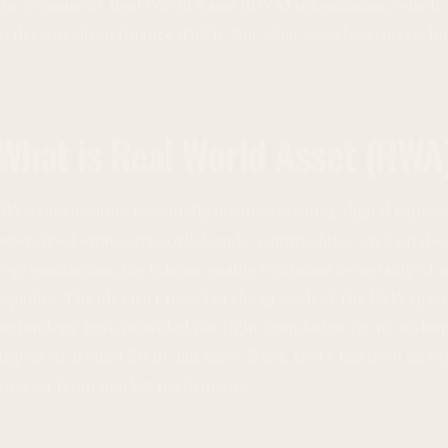
the promise of Real World Asset (RWA) tokenization, which 
in decentralized finance (DeFi). But what exactly is this tech
What is Real World Asset (RWA
RWA tokenization essentially involves creating digital repres
assets (real estate, artwork, bonds, commodities, etc.) on the
representations, the tokens, enable fractional ownership of a
liquidity. The idea isn't new, but the growth of the DeFi spa
technology have provided the right foundation for its widespr
appeared around 2020, but since 2024, there has been an ex
interest from market participants.