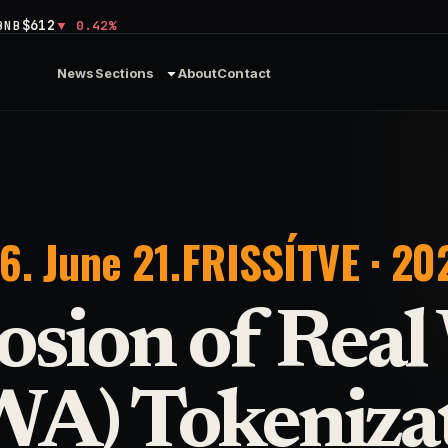
$612
BNB
0.42%
News
Sections
About
Contact
. June 21.
FRISSÍTVE · 202
osion of Real
WA) Tokenizat