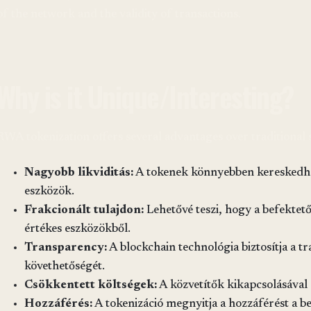
of the network and the validity of transactions.
Why is it Unique/Interesting?
RWA tokenization offers several advantages over traditional 
Nagyobb likviditás:
A tokenek könnyebben kereskedh
eszközök.
Frakcionált tulajdon:
Lehetővé teszi, hogy a befektet
értékes eszközökből.
Transparency:
A blockchain technológia biztosítja a 
követhetőségét.
Csökkentett költségek:
A közvetítők kikapcsolásával
Hozzáférés:
A tokenizáció megnyitja a hozzáférést a b