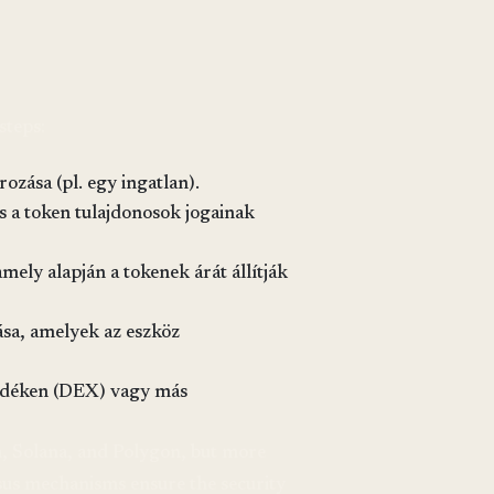
steps:
zása (pl. egy ingatlan).
és a token tulajdonosok jogainak
ely alapján a tokenek árát állítják
sa, amelyek az eszköz
zsdéken (DEX) vagy más
, Solana, and Polygon, but more
us mechanisms ensure the security