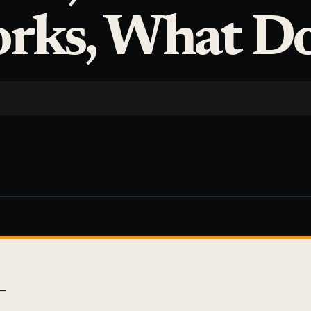
ks, What Do
—