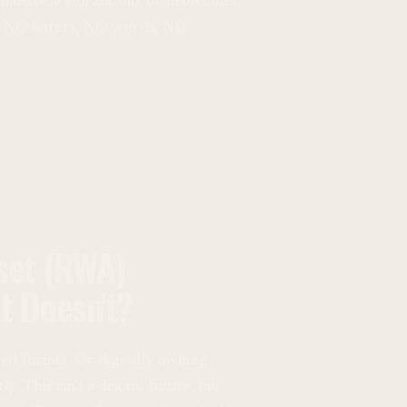
palette: a vibrant mix of neon blues,
t, NO letters, NO words, NO
sset (RWA)
t Doesn't?
ed forints. Or digitally owning
y. This isn't a distant future, but