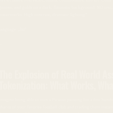
RWA classes: real estate, bonds, commodities, and art. Color 
greens, and golds on a dark, futuristic background. NO tex
watermarks. High contrast, dramatic lighting.”
language: „hu”
—
The Explosion of Real World A
Tokenization: What Works, Wha
Imagine being able to own a Picasso painting for a few hundr
shares of your favorite football club and trading them instantl