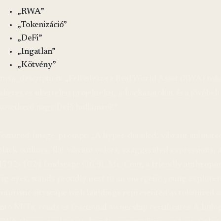
„RWA”
„Tokenizáció”
„DeFi”
„Ingatlan”
„Kötvény”
meta_description: „Felfedezze a Real World Asset (RWA) toke
sikeres és sikertelen projekteket, a kockázatokat és a jövőbeli
következő nagy DeFi hullámról!”
featured_image_prompt: „A hyper-detailed, vibrant animated 
black outlines, flat vibrant colors, exaggerated expressions
1792×1024 landscape (16:9). Mr. Coin, a friendly anthropo
big eyes, stands proudly next to an energetic young explore
futuristic cityscape with buildings represented as tokenized
into NFTs, roads as fractional ownership certificates. A hol