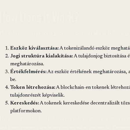
How Does it Work?
The tokenization process generally consists of the following 
Eszköz kiválasztása:
A tokenizálandó eszköz meghatáro
Jogi struktúra kialakítása:
A tulajdonjog biztosítása 
meghatározása.
Értékfelmérés:
Az eszköz értékének meghatározása, am
be.
Token létrehozása:
A blockchain-en tokenek létrehozá
tulajdonrészét képviselik.
Kereskedés:
A tokenek kereskedése decentralizált tő
platformokon.
The most popular blockchains for tokenization are Ethereum
and more projects are emerging on other networks. Consens