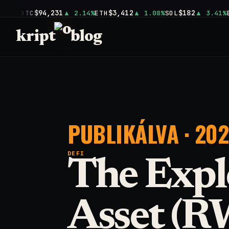
$94,231
$3,412
$182
BTC
2.14%
ETH
1.08%
SOL
3.41%
kript
blog
PUBLIKÁLVA · 2026
DEFI
The Expl
Asset (R