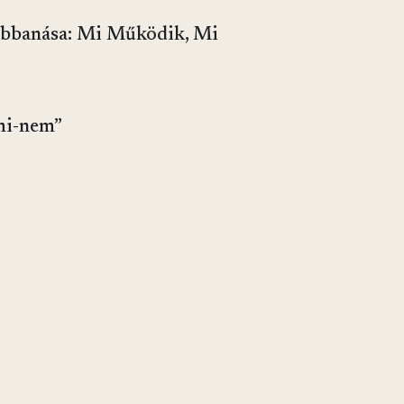
Robbanása: Mi Működik, Mi
mi-nem”