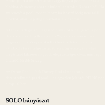
modellje. Itt a kifizetés attól függ, hogy a pool mikor talál
blokkot, és mennyi share-t küldtél az utolsó N share-ből. Ha
szerencsés a pool, többet kapsz; ha hosszú ideig nem talál
blokkot, akár napokig is várhatsz a kifizetésre.
A PPLNS átlagosan magasabb hozamot kínál (mivel a pool
díja alacsonyabb, jellemzően 0-2%), de a variancia jóval
nagyobb. Ez a
Zeigarnik-effektus
tökéletes terepe: a
várakozás feszültsége tartja ébren a figyelmet, és a végül
megérkező kifizetés nagyobb elégedettséget okoz, mint egy
állandó, kisebb összeg.
Az Ocean Pool — Jack Dorsey által támogatott,
decentralizáció-párti pool — az egyetlen jelentős PPLNS poo
a top 10-ben.
SOLO bányászat