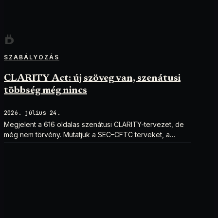
SZABÁLYOZÁS
CLARITY Act: új szöveg van, szenátusi
többség még nincs
2026. július 24.
Megjelent a 616 oldalas szenátusi CLARITY-tervezet, de
még nem törvény. Mutatjuk a SEC–CFTC terveket, a
vitákat és a következő lépéseket.