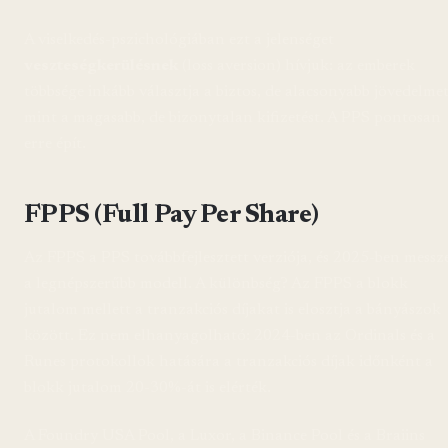
A viselkedés-pszichológiában ezt a jelenséget
veszteségkerülésnek
(loss aversion) hívjuk: az emberek
többsége inkább választja a biztos, de alacsonyabb jövedelmet
mint a magasabb, de bizonytalan kifizetést. A PPS pontosan
erre épít.
FPPS (Full Pay Per Share)
Az FPPS a PPS továbbfejlesztett verziója, és 2025-ben messz
a legnépszerűbb modell. A különbség? Az FPPS a blokk
jutalom mellett a tranzakciós díjakat is elosztja a bányászok
között. Ez nem elhanyagolható: 2024-ben az Ordinals és a
Runes protokollok hatására a tranzakciós díjak időnként a
blokk jutalom 20-30%-át is elérték.
A Foundry USA Pool, a Luxor, a Binance Pool és a Braiins