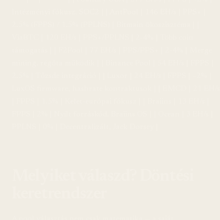
Intézményi fókusz, SOC2 | | AntPool | 146 EH/s | PPS+ |
2.5% (FPPS) / 1.5% (PPLNS) | Bitmain ökoszisztéma | |
ViaBTC | 120 EH/s | PPS+/PPLNS | 2-4% | Több coin
támogatás | | F2Pool | 77 EH/s | PPS/PPS+ | 2-4% | Merge
mining, régóta működik | | Binance Pool | 54 EH/s | FPPS |
2.5% | Tőzsde integráció | | Luxor | 24 EH/s | FPPS | ~2% |
LuxOS firmware, hashrate kontraktusok | | EMCD | 21 EH/s
| FPPS | 1.5% | Kelet-európai fókusz | | Braiins | 13 EH/s |
FPPS | 2% | Nyílt forráskód, Braiins OS | | Ocean | 3 EH/s |
PPLNS | 0% | Decentralizált, Jack Dorsey |
Melyiket válaszd? Döntési
keretrendszer
A pool választás nem csak matematika — a saját