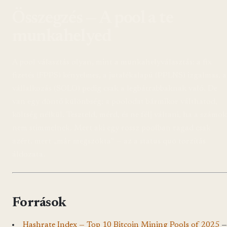
Összegzés — A pool a te
munkahelyed
A pool választás olyan, mint a munkahelyválasztás: a fix
fizetés (FPPS) kényelmes, a jutalékalapú (PPLNS) izgalmas, a
vállalkozás (SOLO) pedig csak a legbátrabbaknak való. De
van egy döntő különbség: a poolodat bármikor válthatod,
költség nélkül. Teszteld, mérd, és ne félj váltani, ha a számok
nem stimmelnek. Mert aki egy rossz poolban ragad csak
azért, mert „már megszokta” — az a status quo torzítás
áldozata.
Források
Hashrate Index — Top 10 Bitcoin Mining Pools of 2025
—