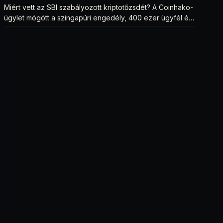
Miért vett az SBI szabályozott kriptotőzsdét? A Coinhako-
ügylet mögött a szingapúri engedély, 400 ezer ügyfél és
egy stablecoin-terv áll.