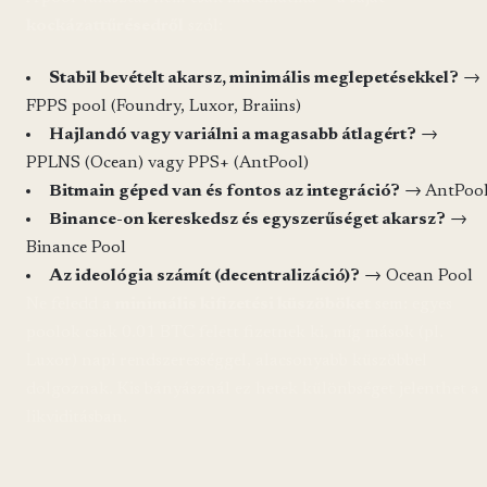
kockázattűrésedről
szól:
Stabil bevételt akarsz, minimális meglepetésekkel?
→
FPPS pool (Foundry, Luxor, Braiins)
Hajlandó vagy variálni a magasabb átlagért?
→
PPLNS (Ocean) vagy PPS+ (AntPool)
Bitmain géped van és fontos az integráció?
→ AntPoo
Binance-on kereskedsz és egyszerűséget akarsz?
→
Binance Pool
Az ideológia számít (decentralizáció)?
→ Ocean Pool
Ne feledd a
minimális kifizetési küszöböket
sem: egyes
poolok csak 0.01 BTC felett fizetnek ki, míg mások (pl.
Luxor) napi rendszerességgel, alacsonyabb küszöbbel
dolgoznak. Kis bányásznál ez hetek különbséget jelenthet a
likviditásban.