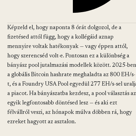
Képzeld el, hogy naponta 8 órát dolgozol, de a
fizetésed attól függ, hogy a kollégáid aznap
mennyire voltak hatékonyak — vagy éppen attól,
hogy szerencséd volt-e. Pontosan ez a különbség a
bányász pool jutalmazási modellek között. 2025-be
a globális Bitcoin hashrate meghaladta az 800 EH/s-
t, és a Foundry USA Pool egyedül 277 EH/s-sel uralj
a piacot. Ha bányászatba kezdesz, a pool választás az
egyik legfontosabb döntésed lesz — és aki ezt
félvállról veszi, az hónapok múlva döbben rá, hogy
ezreket hagyott az asztalon.