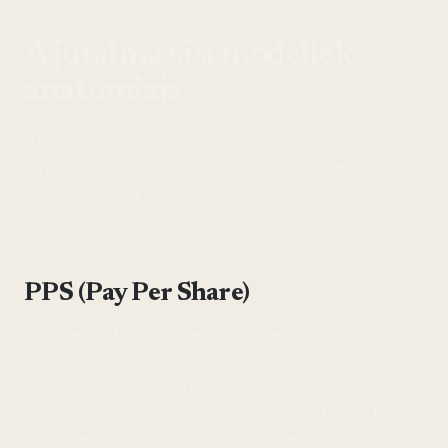
A jutalmazási modellek
anatómiája
A bányász pool lényege egyszerű: sok kis bányász egyesíti az
erejét, hogy gyakrabban találjanak blokkot, majd a jutalmat
elosztják egymás között. A
hogyan
osztják el — nos, ez az, am
mindent megváltoztat.
PPS (Pay Per Share)
A PPS modell a legkiszámíthatóbb: minden beküldött share-
ért fix összeget kapsz, függetlenül attól, hogy a pool talált-e
blokkot. Ez olyan, mintha fix fizetésed lenne — nincs
meglepetés, de nincs bónusz sem. A pool vállalja a kockázato
ezért cserébe magasabb díjat szed (jellemzően 2-4%).