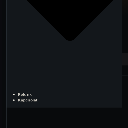
Választás: FPPS,
PPS+, PPLNS —
Melyik Jutalmazási
Modell a Tiéd?
A LÉNYEG
Rólunk
Kapcsolat