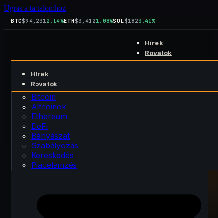
Ugrás a tartalomhoz
BTC
$94,231
2.14%
ETH
$3,412
1.08%
SOL
$182
3.41%
Hírek
Rovatok
Bitcoin
Hírek
Altcoinok
Keresés
Rovatok
Ethereum
kript
blog
DeFi
Bitcoin
Rólunk
Bányászat
Altcoinok
Kapcsolat
Szabályozás
Ethereum
Kereskedés
DeFi
Piacelemzés
Bányászat
Szabályozás
Kereskedés
Piacelemzés
PUBLIKÁLVA · 2026. március 2.
FRISSÍTVE · 2026. március 2.
BÁNYÁSZAT
Bányász Pool