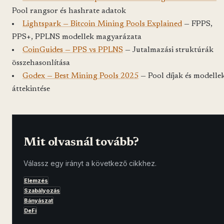
Pool rangsor és hashrate adatok
Lightspark — Bitcoin Mining Pools Explained
— FPPS,
PPS+, PPLNS modellek magyarázata
CoinGuides — PPS vs PPLNS
— Jutalmazási struktúrák
összehasonlítása
Godex — Best Mining Pools 2025
— Pool díjak és modelle
áttekintése
Mit olvasnál tovább?
Válassz egy irányt a következő cikkhez.
Elemzés
Szabályozás
Bányászat
DeFi