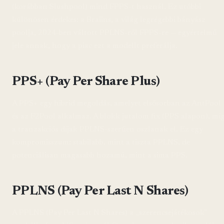
(korábban Slushpool) mind FPPS-t használ. Ez utóbbi
különösen érdekes: a Braiins, a világ legrégebbi bányász
poolja, 2024-ben váltott PPLNS-ről FPPS-re — egyértelmű
jele annak, hogy a piac ezt a modellt preferálja.
PPS+ (Pay Per Share Plus)
A PPS+ egy hibrid megoldás, amelyet elsősorban az AntPool
és az F2Pool alkalmaz. A blokk jutalom fix (PPS alapon), mí
a tranzakciós díjak PPLNS-szerűen oszlanak el. Ez egy
kompromisszum: stabilabb, mint a tiszta PPLNS, de
potenciálisan magasabb hozamú, mint a sima PPS.
PPLNS (Pay Per Last N Shares)
A PPLNS (Pay Per Last N Shares) a „szerencsejátékosok”