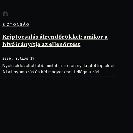
BIZTONSÁG
Kriptocsalás álrendőrökkel: amikor a
hívó irányítja az ellenőrzést
2026. július 17.
Nyolc áldozattól több mint 4 millió fontnyi kriptót loptak el.
A brit nyomozás és két magyar eset feltárja a zárt
ellenőrzési csapdát.