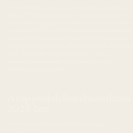
A SOLO bányászat a lottó: ha te találod meg a blokkot, az
egész 3.125 BTC jutalom (plusz tranzakciós díjak) a tiéd. Ha
nem, semmit nem kapsz. 800+ EH/s hálózati hashrate mellet
egy Antminer S21-gyel (200 TH/s) statisztikailag
több mint
10 évet
kellene bányásznod egyetlen blokk megtalálásáig. D
ahogy a közösségi médiában rendszeresen látjuk: mindig ak
valaki, aki egyetlen géppel blokkot talál — és ez az
elérhetőségi heurisztika
csapdája, ami miatt sokan
alábecsülik a valós esélyeket.
A top poolok összehasonlítása
2025-ben
| Pool | Hashrate | Modell | Díj | Különlegesség | |——|———-|
——–|—–|—————| | Foundry USA | 277 EH/s | FPPS | ~2% |