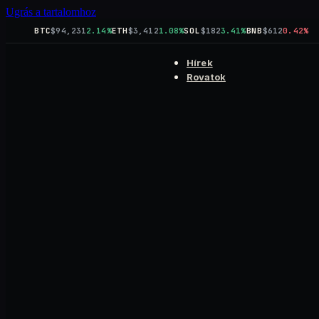
Ugrás a tartalomhoz
BTC
$94,231
2.14%
ETH
$3,412
1.08%
SOL
$182
3.41%
BNB
$612
0.42%
Hírek
Rovatok