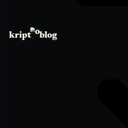
kript
blog