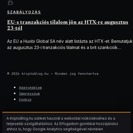
SZABÁLYOZÁS
EU-s tranzakciós tilalom jön az HTX-re augusztus
23-tól
Az EU a Huobi Global SA név alatt listázta az HTX-et. Bemutatjuk
az augusztus 23-i tranzakciós tilalmat és a brit szankciók
eltérését.
© 2026 kriptoblog.hu — Minden jog fenntartva
Adatvédelem
Impresszum
Cookie
A KriptoBlog.hu sütiket használ a weboldal működéséhez és a
teljesebb szolgáltatáshoz. Az Elfogadom gombbal hozzájárulsz
ahhoz is, hogy Google Analytics segítségével névtelen