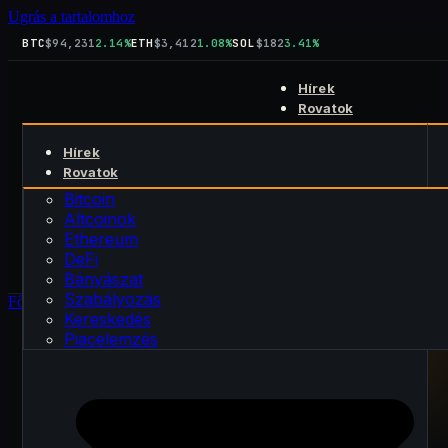
Ugrás a tartalomhoz
BTC
$94,231
2.14%
ETH
$3,412
1.08%
SOL
$182
3.41%
Hírek
Rovatok
Bitcoin
Hírek
Altcoinok
Keresés
Rovatok
Ethereum
kript
blog
DeFi
Bitcoin
Rólunk
Bányászat
Altcoinok
Kapcsolat
Szabályozás
Ethereum
Kereskedés
DeFi
Piacelemzés
Bányászat
Szabályozás
Főoldal
›
Elemzés
Kereskedés
Piacelemzés
SIGNAL DESK / ARCHÍVUM
Elemzés