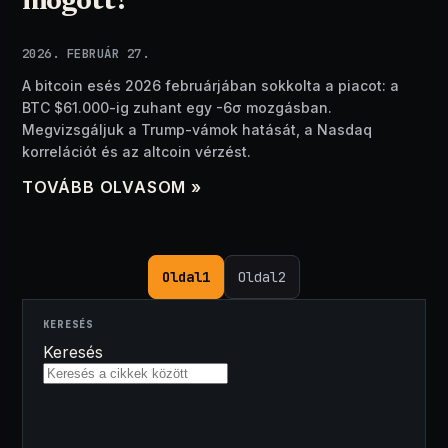
mögött?
2026. FEBRUÁR 27.
A bitcoin esés 2026 februárjában sokkolta a piacot: a
BTC $61.000-ig zuhant egy -6σ mozgásban.
Megvizsgáljuk a Trump-vámok hatását, a Nasdaq
korrelációt és az altcoin vérzést.
TOVÁBB OLVASOM »
Oldal
1
Oldal
2
KERESÉS
Keresés