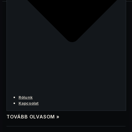
Matt Hougan: a kripto már
nem a bál szépe, hanem
kontrariánus házi feladat
2026. JÚNIUS 3.
Matt Hougan figyelmeztetése nem halálos ítélet a
kriptóra, hanem kijózanító üzenet: amikor a figyelem
Rólunk
máshová megy, a valódi fundamentumok fontosabbá
Kapcsolat
válnak.
TOVÁBB OLVASOM »