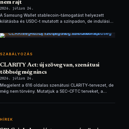
nem rajt
2026. július 24.
A Samsung Wallet stablecoin-támogatást helyezett
kilátásba és USDC-t mutatott a színpadon, de indulási
dátum és technikai részletek nélkül.
SZABÁLYOZÁS
CLARITY Act: új szöveg van, szenátusi
többség még nincs
2026. július 24.
Megjelent a 616 oldalas szenátusi CLARITY-tervezet, de
még nem törvény. Mutatjuk a SEC–CFTC terveket, a
vitákat és a következő lépéseket.
HÍREK