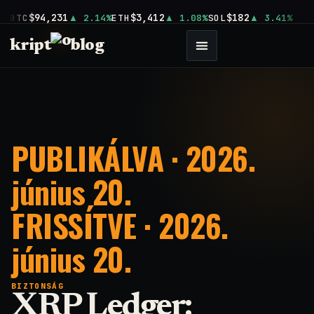
$94,231
$3,412
$182
BTC
2.14%
ETH
1.08%
SOL
3.41%
kript
blog
PUBLIKÁLVA · 2026.
június 20.
FRISSÍTVE · 2026.
június 20.
BIZTONSÁG
XRP Ledger: