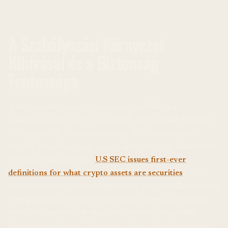
A Szabályozási Környezet
Kihívásai és a Biztonság
Fontossága
A kriptovaluta-piac folyamatosan fejlődik, és a
szabályozási környezet is változik. Az Egyesült Államok
Értékpapír- és Tőzsdebizottsága (SEC) nemrégiben
először definiálta, hogy mely kriptoeszközök minősülnek
értékpapíroknak. (lásd:
U.S SEC issues first-ever
definitions for what crypto assets are securities
). Ez a
tisztázás fontos lépés a kriptovaluta-piac szabályozásának
szempontjából, de egyben kihívást is jelent a projektek
számára, amelyeknek meg kell felelniük a szigorúbb
követelményeknek. A biztonság ebben a környezetben