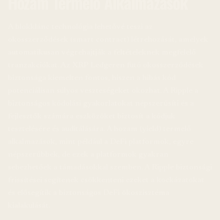
Hozam Termelő Alkalmazások
A blokklánc technológia lehetővé teszi az
okosszerződések (smart contract) létrehozását, amelyek
automatikusan végrehajtják a feltételeknek megfelelő
tranzakciókat. Az XRP Ledgeren futó okosszerződések
biztonsága kiemelten fontos, hiszen a hibás kód
potenciálisan súlyos veszteségeket okozhat. A Ripple a
biztonságos kódolási gyakorlatokat népszerűsíti és a
fejlesztők számára eszközöket biztosít a kódjuk
tesztelésére és auditálására. A hozam (yield) termelő
alkalmazások, mint például a DeFi platformok, egyre
népszerűbbek, de ezek a platformok gyakran
sebezhetőek a támadásokkal szemben. A Ripple biztonsági
frissítései segítenek csökkenteni ezeket a kockázatokat
és elősegítik a biztonságos DeFi ökoszisztéma
kialakulását.