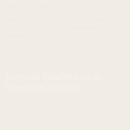
bankok és a pénzügyi intézmények, egyre nagyobb
érdeklődést mutatnak a kriptovaluták iránt, de csak
akkor lépnek be a piacra, ha megfelelő biztonsági
garanciákat kapnak. A Ripple által bevezetett AI-alapú
biztonsági frissítések segítenek megteremteni ezt a
biztonságot és elősegítik az intézményi felhasználók
bevonását.
Szigorúbb Kódellenőrzés és
Folyamatos Fejlesztés
A Ripple szigorúbb szabályokat vezetett be a
kódfrissítések ellenőrzésére. Minden új kódváltozatot
alaposan tesztelnek és auditálnak, mielőtt az éles
hálózatra kerülne. Ez a folyamat biztosítja, hogy a kód