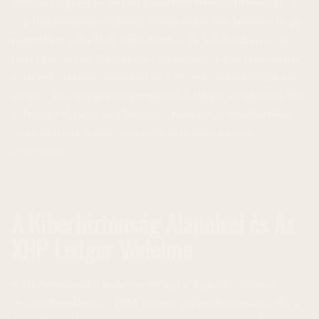
hibátlan legyen és ne tartalmazzon sebezhetőségeket. A
cég folyamatosan fejleszti a biztonsági rendszereit, hogy
megelőzze a jövőbeli támadásokat és felkészüljön az új
fenyegetésekre. A blokklánc technológia alapvető előnye
a decentralizáció, azonban ez a decentralizáció kihívást
jelent a biztonság szempontjából. A Ripple megközelítése
a decentralizáció és a központi biztonsági intézkedések
kombinációja, amely optimális védelmet nyújt a
hálózatnak.
A Kiberbiztonság Alapelvei és Az
XRP Ledger Védelme
A kiberbiztonság (cybersecurity) a digitális világban
elengedhetetlen. Az IBM szerint a kiberbiztonság célja a