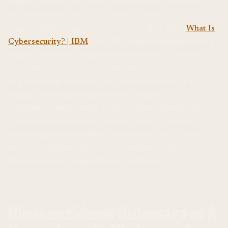
digitális rendszerek, adatok és információk védelme a
jogosulatlan hozzáférés, használat, felfedés,
megsemmisítés vagy megváltoztatás ellen. (lásd:
What Is
Cybersecurity? | IBM
). Az XRP Ledger védelme során a
Ripple a kiberbiztonság alapelveit alkalmazza, beleértve a
titkosítást, a tűzfalakat, a behatolásérzékelő rendszereket
és a biztonsági auditokat. Az AI-alapú tesztelés és a
dedikált biztonsági csapat további réteget ad a
védelemhez, és biztosítja, hogy a hálózat ellenálló legyen
a legújabb támadásokkal szemben. A tárcák (wallet)
biztonsága szintén kritikus fontosságú, ezért a Ripple
ösztönzi a felhasználókat a biztonságos tárcák
használatára és a magánkulcsok védelmére.
Okosszerződések Biztonsága és A