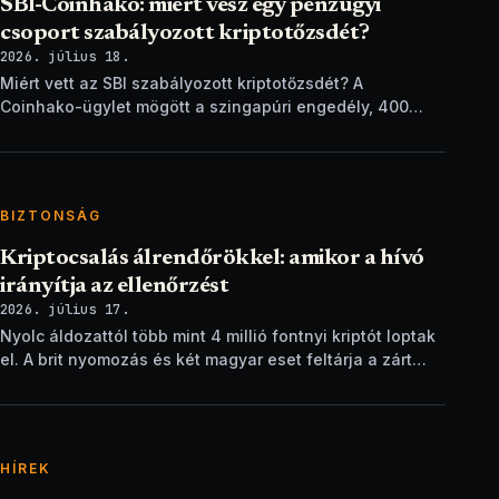
SBI-Coinhako: miért vesz egy pénzügyi
csoport szabályozott kriptotőzsdét?
2026. július 18.
Miért vett az SBI szabályozott kriptotőzsdét? A
Coinhako-ügylet mögött a szingapúri engedély, 400
ezer ügyfél és egy stablecoin-terv áll.
BIZTONSÁG
Kriptocsalás álrendőrökkel: amikor a hívó
irányítja az ellenőrzést
2026. július 17.
Nyolc áldozattól több mint 4 millió fontnyi kriptót loptak
el. A brit nyomozás és két magyar eset feltárja a zárt
ellenőrzési csapdát.
HÍREK