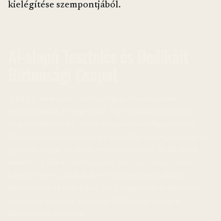
kielégítése szempontjából.
AI-alapú Tesztelés és Dedikált
Biztonsági Csapat
A Ripple nem csak a technológiát, hanem a humán
erőforrásokat is megerősíti. Egy dedikált biztonsági
csapatot állított fel, amely folyamatosan figyelemmel
kíséri a hálózatot, elemzi a potenciális fenyegetéseket és
gyorsan reagál az esetleges incidensekre. Az AI-alapú
tesztelés a fejlesztési folyamat szerves részévé válik,
lehetővé téve a kódhibák és sebezhetőségek korai
felismerését és kijavítását. Ez a megközelítés jelentősen
csökkenti a hálózat támadási felületét és növeli a
felhasználók bizalmát.