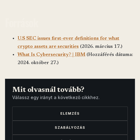
Források
U.S SEC issues first-ever definitions for what
crypto assets are securities
(2026. március 17.)
What Is Cybersecurity? | IBM
(Hozzáférés dátuma:
2024. október 27.)
Mit olvasnál tovább?
Válassz egy irányt a következő cikkhez.
ELEMZÉS
SZABÁLYOZÁS