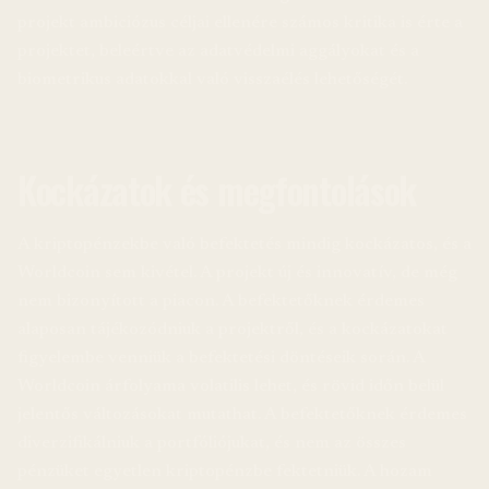
projekt ambiciózus céljai ellenére számos kritika is érte a
projektet, beleértve az adatvédelmi aggályokat és a
biometrikus adatokkal való visszaélés lehetőségét.
Kockázatok és megfontolások
A kriptopénzekbe való befektetés mindig kockázatos, és a
Worldcoin sem kivétel. A projekt új és innovatív, de még
nem bizonyított a piacon. A befektetőknek érdemes
alaposan tájékozódniuk a projektről, és a kockázatokat
figyelembe venniük a befektetési döntéseik során. A
Worldcoin árfolyama volatilis lehet, és rövid időn belül
jelentős változásokat mutathat. A befektetőknek érdemes
diverzifikálniuk a portfóliójukat, és nem az összes
pénzüket egyetlen kriptopénzbe fektetniük. A hozam