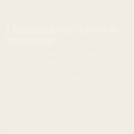
A Worldcoin projekt háttere és
technológiája
A Worldcoin egy globális kriptopénz, amelyet a World
App néven ismert digitális tárcával együtt fejlesztettek ki.
A projekt célja, hogy minden ember számára elérhetővé
tegye a kriptopénzeket, és egy globális
azonosítórendszert hozzon létre a blokklánc technológia
segítségével. A projekt egyedi megközelítése a „Proof of
Personhood” protokollon alapul, amely a felhasználók
egyedi azonosítására szolgál a biometrikus adatok
segítségével. A bányászat helyett a projekt a „Worldcoin
token” elosztásán alapul, amely a felhasználóknak jár a
biometrikus adatokkal történő regisztrációért cserébe. A