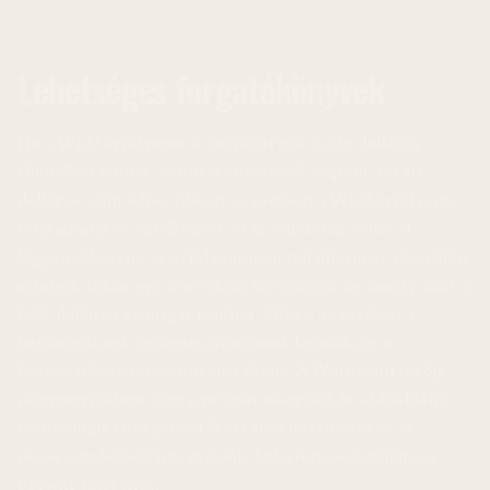
Lehetséges forgatókönyvek
Ha a WLD árfolyama át tudja törni a 0,326 dolláros
ellenállási szintet, akkor a következő célpont a 0,40
dolláros szint lehet. Ebben az esetben a WLD árfolyama
folytathatja az emelkedést, és új csúcsokat érhet el.
Ugyanakkor, ha az árfolyam nem tud átjutni az ellenállási
szinten, akkor egy korrekció következik be, amely akár a
0,25 dolláros szintig is eljuthat. Ebben az esetben a
befektetőknek érdemes óvatosnak lenniük, és a
kockázatkezelésre koncentrálniuk. A Worldcoin jövője
nagymértékben függ a projekt sikerétől és a blokklánc
technológia elterjedésétől. A tárca használata és az
okosszerződések integrációja kulcsfontosságú lehet a
projekt sikeréhez.