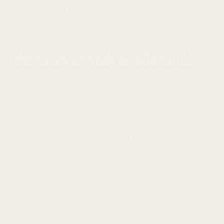
lehetséges árfolyammozgásokról.
Fibonacci-szintek és ellenállás
A Fibonacci-szintek a technikai elemzésben széles körben
használt eszközök, amelyek segítenek azonosítani a
potenciális támogatási és ellenállási szinteket. A 23,6%-os
Fibonacci-visszaesési szint egy gyakori ellenállási pont,
amely gyakran megállítja az árfolyam emelkedését. Ha a
WLD árfolyama nem tud átjutni ezen a szinten,
valószínű, hogy egy korrekció következik be. A korrekció
során az árfolyam csökkenhet, mielőtt újra megpróbálná
átlépni az ellenállási szintet. A befektetőknek érdemes
figyelni a Fibonacci-szinteket, és ezeket figyelembe venni
a befektetési döntéseik során.