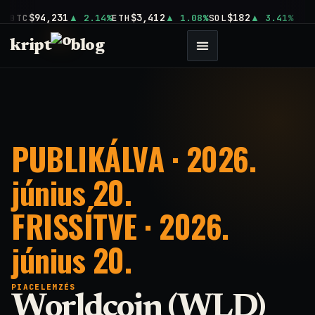
$94,231
$3,412
$182
BTC
2.14%
ETH
1.08%
SOL
3.41%
kript
blog
PUBLIKÁLVA · 2026.
június 20.
FRISSÍTVE · 2026.
június 20.
PIACELEMZÉS
Worldcoin (WLD)