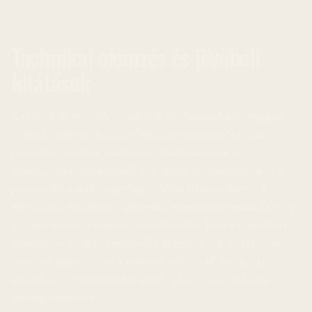
Technikai elemzés és jövőbeli
kilátások
A technikai elemzés a múltbeli árfolyamadatok alapján
próbálja megjósolni a jövőbeli árfolyammozgásokat. A
technikai elemzők különböző indikátorokat és
mintázatokat használnak a trendek azonosítására és a
potenciális vételi vagy eladási jelek felismerésére. A
Worldcoin esetében a technikai elemzés azt mutatja, hogy
a 0,326 dolláros szinten lévő ellenállás komoly akadályt
jelenthet a további emelkedés számára. Ha az árfolyam
nem tud átjutni ezen a szinten, valószínű, hogy egy
korrekció következik be, amely akár a 0,25 dolláros
szintig is eljuthat.