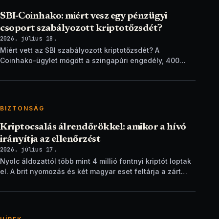
SBI-Coinhako: miért vesz egy pénzügyi
csoport szabályozott kriptotőzsdét?
2026. július 18.
Miért vett az SBI szabályozott kriptotőzsdét? A
Coinhako-ügylet mögött a szingapúri engedély, 400
ezer ügyfél és egy stablecoin-terv áll.
BIZTONSÁG
Kriptocsalás álrendőrökkel: amikor a hívó
irányítja az ellenőrzést
2026. július 17.
Nyolc áldozattól több mint 4 millió fontnyi kriptót loptak
el. A brit nyomozás és két magyar eset feltárja a zárt
ellenőrzési csapdát.