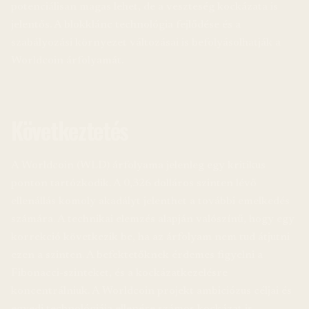
potenciálisan magas lehet, de a veszteség kockázata is
jelentős. A blokklánc technológia fejlődése és a
szabályozási környezet változásai is befolyásolhatják a
Worldcoin árfolyamát.
Következtetés
A Worldcoin (WLD) árfolyama jelenleg egy kritikus
ponton tartózkodik. A 0,326 dolláros szinten lévő
ellenállás komoly akadályt jelenthet a további emelkedés
számára. A technikai elemzés alapján valószínű, hogy egy
korrekció következik be, ha az árfolyam nem tud átjutni
ezen a szinten. A befektetőknek érdemes figyelni a
Fibonacci-szinteket, és a kockázatkezelésre
koncentrálniuk. A Worldcoin projekt ambiciózus céljai és
egyedi technológiája ellenére számos kockázat is