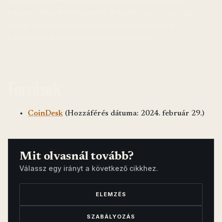
kapcsolódik a befektetéshez. A blokklánc technológia
jövője és a szabályozási környezet változásai is
befolyásolhatják a Worldcoin árfolyamát.
Források
CoinDesk
(Hozzáférés dátuma: 2024. február 29.)
Mit olvasnál tovább?
Válassz egy irányt a következő cikkhez.
ELEMZÉS
SZABÁLYOZÁS