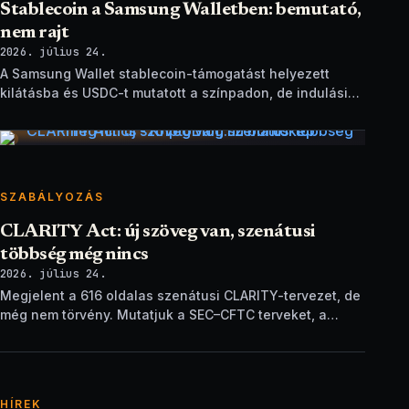
Stablecoin a Samsung Walletben: bemutató,
nem rajt
2026. július 24.
A Samsung Wallet stablecoin-támogatást helyezett
kilátásba és USDC-t mutatott a színpadon, de indulási
dátum és technikai részletek nélkül.
SZABÁLYOZÁS
CLARITY Act: új szöveg van, szenátusi
többség még nincs
2026. július 24.
Megjelent a 616 oldalas szenátusi CLARITY-tervezet, de
még nem törvény. Mutatjuk a SEC–CFTC terveket, a
vitákat és a következő lépéseket.
HÍREK