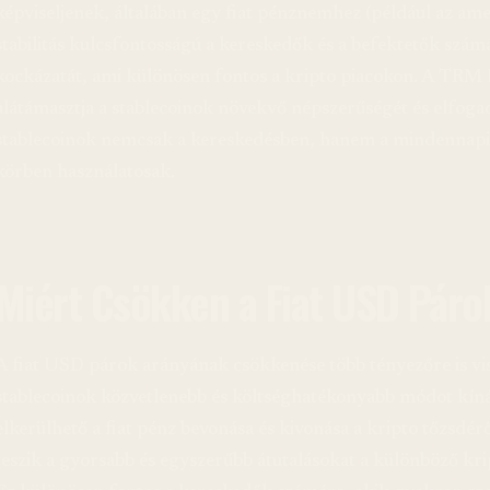
képviseljenek, általában egy fiat pénznemhez (például az amer
stabilitás kulcsfontosságú a kereskedők és a befektetők számár
kockázatát, ami különösen fontos a kripto piacokon. A TRM L
alátámasztja a stablecoinok növekvő népszerűségét és elfogad
stablecoinok nemcsak a kereskedésben, hanem a mindennapi 
körben használatosak.
Miért Csökken a Fiat USD Páro
A fiat USD párok arányának csökkenése több tényezőre is vis
stablecoinok közvetlenebb és költséghatékonyabb módot kíná
elkerülhető a fiat pénz bevonása és kivonása a kripto tőzsdér
teszik a gyorsabb és egyszerűbb átutalásokat a különböző kri