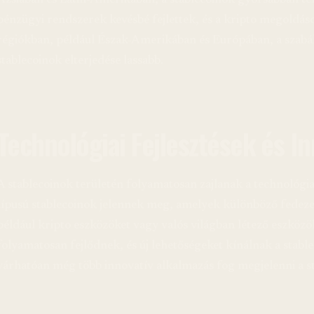
Ázsiában és Latin-Amerikában, a stablecoinok gyorsabban t
pénzügyi rendszerek kevésbé fejlettek, és a kripto megoldás
régiókban, például Észak-Amerikában és Európában, a szabál
stablecoinok elterjedése lassabb.
Technológiai Fejlesztések és I
A stablecoinok területén folyamatosan zajlanak a technológiai
típusú stablecoinok jelennek meg, amelyek különböző fedez
például kripto eszközöket vagy valós világban létező eszközö
folyamatosan fejlődnek, és új lehetőségeket kínálnak a stabl
várhatóan még több innovatív alkalmazás fog megjelenni a st