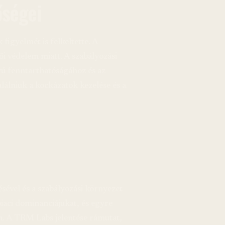
őségei
igyelmét is felkeltette. A
ői védelem miatt. A szabályozási
vú fenntarthatóságához és az
lálniuk a kockázatok kezelése és a
ésével és a szabályozási környezet
piaci dominanciájukat, és egyre
en. A TRM Labs jelentése rámutat,