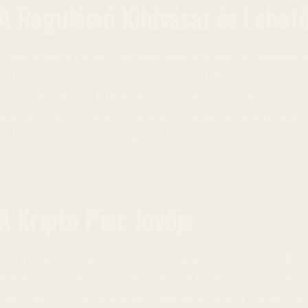
A Reguláció Kihívásai és Lehet
A stablecoinok növekvő népszerűsége a szabályozó hatóságok f
szabályozók aggódnak a stablecoinok stabilitása és a befektet
keretek kialakítása kulcsfontosságú a stablecoinok hosszú tá
innováció ösztönzéséhez. A szabályozóknak egyensúlyt kell ta
technológiai fejlődés támogatása között.
A Kripto Piac Jövője
A kripto piac jövője szorosan összefügg a stablecoinok fejlőd
alakulásával. A stablecoinok várhatóan továbbra is növelik a 
fontosabb szerepet játszanak a digitális pénzügyi rendszerb