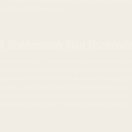
Ez különösen fontos a kereskedők számára, akik gyakran sze
tőzsdéken kínált lehetőségeket.
A Stablecoinok Mint Elszámolá
A stablecoinok egyre inkább az elsődleges elszámolási réte
ökoszisztémában. Ez azt jelenti, hogy a legtöbb kripto keresk
segítségével történik. Ez a trend a decentralizált pénzügyi (
hozzájárul, mivel a DeFi protokollok gyakran stablecoinokat h
és a hozam (yield) generálására. Az okosszerződések (smart c
tranzakciók lehetővé teszik a hatékony és átlátható pénzügyi 