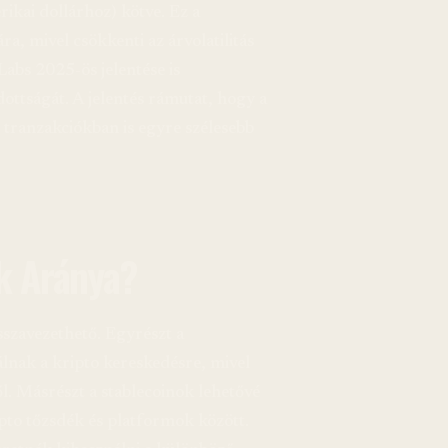
ikai dollárhoz) kötve. Ez a
a, mivel csökkenti az árvolatilitás
abs 2025-ös jelentése is
ottságát. A jelentés rámutat, hogy a
tranzakciókban is egyre szélesebb
k Aránya?
szavezethető. Egyrészt a
lnak a kripto kereskedésre, mivel
ől. Másrészt a stablecoinok lehetővé
pto tőzsdék és platformok között.