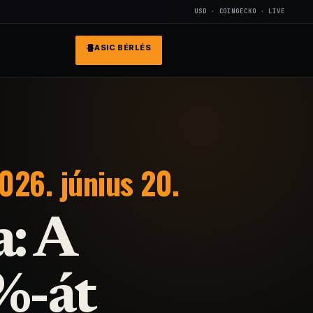
USD · COINGECKO · LIVE
ASIC BÉRLÉS
026. június 20.
: A
%-át