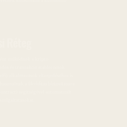
retnék kihasználni a különböző
si Réteg
gként működnek a kripto
edés és tranzakció stablecoinok
DeFi) alkalmazások elterjedéséhez is
asználnak a likviditás biztosítására
ontract) segítségével automatizált
szolgáltatásokat.