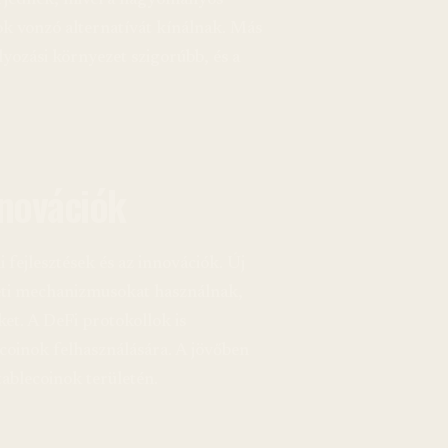
erjednek, mivel a hagyományos
ok vonzó alternatívát kínálnak. Más
yozási környezet szigorúbb, és a
nnovációk
 fejlesztések és az innovációk. Új
eti mechanizmusokat használnak,
ket. A DeFi protokollok is
ecoinok felhasználására. A jövőben
ablecoinok területén.