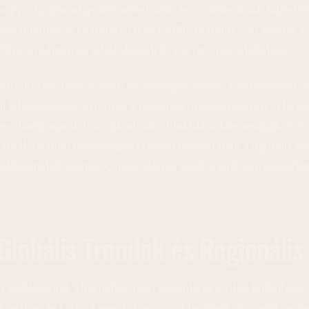
hogy a kripto adaptáció növekszik, és a stablecoinok kulcsfo
folyamatban. A Coindesk cikke (2026. március 23.) szerint a 
Bitgo eredményei is befolyásolják a kripto piac alakulását.
A blokklánc (blockchain) technológia, amely a stablecoinok ala
új lehetőségeket nyit meg a pénzügyi innováció terén. A bányá
mechanizmusok hozzájárulnak a blokklánc biztonságához és 
tárcák (wallet) biztonságos tárolást biztosítanak a digitális e
felhasználók számára, hogy ellenőrizzék a saját pénzügyeiket
Globális Trendek és Regionáli
A stablecoinok elterjedése nem egyenletes a világ különböző 