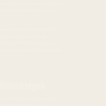
ntosságú szerepet játszanak ebben a
Fed elnökének nyilatkozata és a
pját képezi, továbbra is fejlődik, és
szat (mining) és a staking
a hálózat fenntarthatóságához. A
szközök számára, és lehetővé teszik a
.
s Különbségek
részein. Egyes régiókban, például