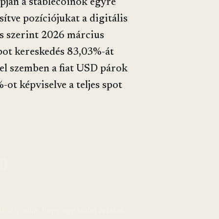
apján a stablecoinok egyre
ítve pozíciójukat a digitális
és szerint 2026 március
pot kereskedés 83,03%-át
zzel szemben a fiat USD párok
ot képviselve a teljes spot
to
C), célja, hogy egy stabil értéket