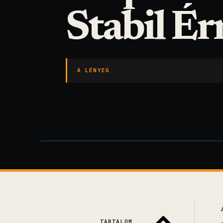
Stabil É
A LÉNYEG
TARTALOM