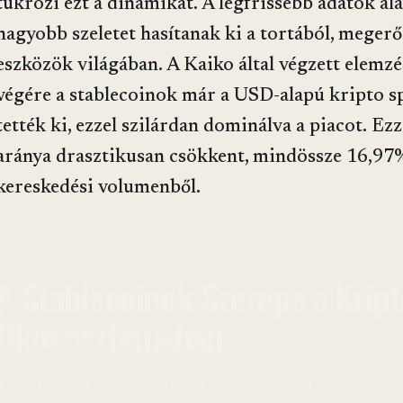
tükrözi ezt a dinamikát. A legfrissebb adatok al
nagyobb szeletet hasítanak ki a tortából, megerős
eszközök világában. A Kaiko által végzett elemz
végére a stablecoinok már a USD-alapú kripto s
tették ki, ezzel szilárdan dominálva a piacot. E
aránya drasztikusan csökkent, mindössze 16,97%-
kereskedési volumenből.
A Stablecoinok Szerepe a Krip
Ökoszisztémában
A stablecoinok, mint a Tether (USDT) vagy az USD Coin (USD