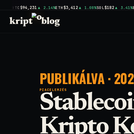
$94,231
$3,412
$182
BTC
2.14%
ETH
1.08%
SOL
3.41%
kript
blog
PUBLIKÁLVA · 2026
PIACELEMZÉS
Stableco
Kripto K