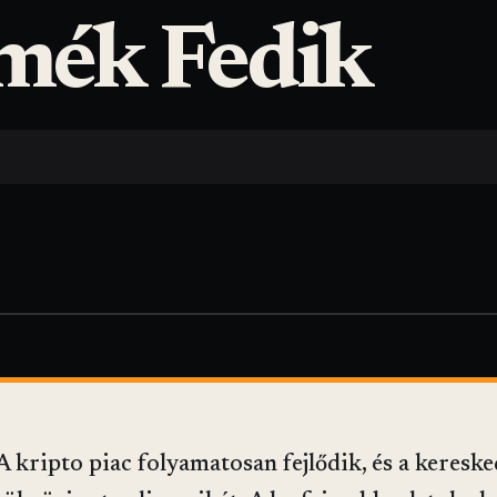
rmék Fedik
A kripto piac folyamatosan fejlődik, és a kereske