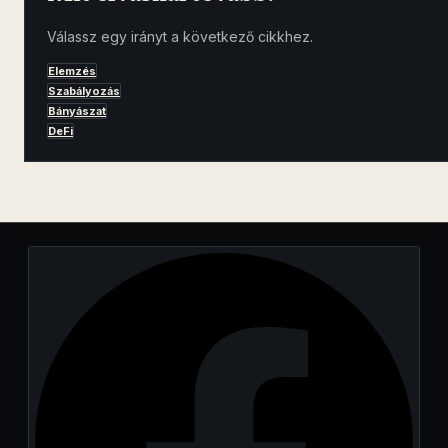
Válassz egy irányt a következő cikkhez.
Elemzés
Szabályozás
Bányászat
DeFi