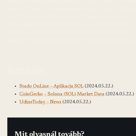
szimbiózis’ alapú csalást fogunk látni, ahol teljesen irreleván
szektorok (mint az állatmenedzsment szoftverek) és a kripto
világ kulcsszavai között építenek fel gyanús kapocsokat a
Google algoritmusok megtévesztésére. A tudatos befektető
védelme ma már nemcsak a pénztárcájának biztonsága,
hanem a kritikai gondolkodás és a forrásellenőrzés képessége
Források
Stado OnLine – Aplikacja SOL
(2024.05.22.)
CoinGecko – Solana (SOL) Market Data
(2024.05.22.)
UdineToday – News
(2024.05.22.)
Mit olvasnál tovább?