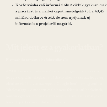
Körforrásba eső információk:
A cikkek gyakran csak
a piaci árat és a market capot ismételgetik (pl. a 48,45
milliárd dolláros érték), de nem nyújtanak új
információt a projektről magáról.
Mit jelent ez a gyakorlatban?
Elemzés és tanács a befektetőknek:
A ‘SOL Forward Industries’ esete egy figyelmeztetés arra,
hogy a digitális világban a ‘látható siker’ (azaz az, hogy egy
oldal az első helyen szerepel a Google-ben) nem egyenlő a
‘hitelességgel’. A modern csalók nem feltétlenül hackelnek,
hanem egyszerűen csak a keresőoptimalizálási szabályokat
használják ki rosszindulatú célokra.