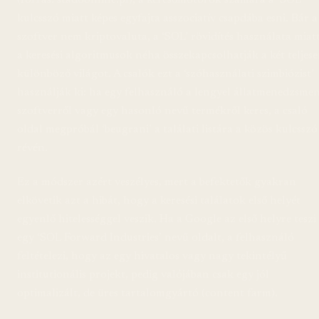
(forrás: stadoonline.pl), a keresőmotorok számára a ‘SOL’
kulcsszó miatt képes egyfajta asszociatív csapdába esni. Bár a
szoftver nem kriptovaluta, a ‘SOL’ rövidítés használata miat
a keresési algoritmusok néha összekapcsolhatják a két teljes
különböző világot. A csalók ezt a ‘szóhasználati szimbiózist’
használják ki: ha egy felhasználó a lengyel állatmenedzsme
szoftverről vagy egy hasonló nevű termékről keres, a csaló
oldal megpróbál ‘beugrani’ a találati listára a közös kulcsszó
révén.
Ez a módszer azért veszélyes, mert a befektetők gyakran
elkövetik azt a hibát, hogy a keresési találatok első helyét
egyenlő hitelességgel veszik. Ha a Google az első helyre teszi
egy ‘SOL Forward Industries’ nevű oldalt, a felhasználó
feltételezi, hogy az egy hivatalos vagy nagy tekintélyű
institutionális projekt, pedig valójában csak egy jól
optimalizált, de üres tartalomgyártó (content farm).