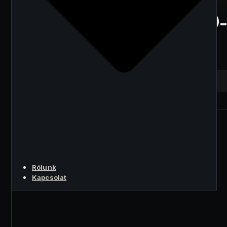
Industries: Kripto
befektetés vagy SEO-
csapda?
A LÉNYEG
Rólunk
Kapcsolat