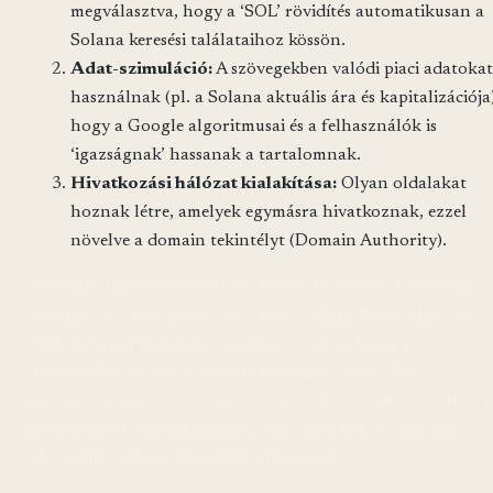
megválasztva, hogy a ‘SOL’ rövidítés automatikusan a
Solana keresési találataihoz kössön.
Adat-szimuláció:
A szövegekben valódi piaci adatokat
használnak (pl. a Solana aktuális ára és kapitalizációja
hogy a Google algoritmusai és a felhasználók is
‘igazságnak’ hassanak a tartalomnak.
Hivatkozási hálózat kialakítása:
Olyan oldalakat
hoznak létre, amelyek egymásra hivatkoznak, ezzel
növelve a domain tekintélyt (Domain Authority).
A Google algoritmusai folyamatosan küzdenek a minőségi
tartalom és a manipulált SEO közötti különbségteljesítésért.
‘SOL Forward Industries’ esetében a cél az, hogy a
felhasználó, amikor a ‘Solana befektetés’ vagy ‘SOL
projektek’ kifejezésekre keres, az erre az oldalra érjen, ahol a
kontextusból való kihasználva egy csaló linkre vagy egy
adatgyűjtő oldalra irányítják a látogatót.