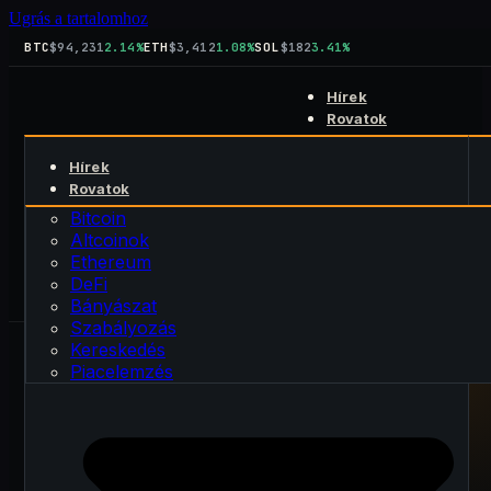
Ugrás a tartalomhoz
BTC
$94,231
2.14%
ETH
$3,412
1.08%
SOL
$182
3.41%
Hírek
Rovatok
Bitcoin
Hírek
Altcoinok
Keresés
Rovatok
Ethereum
kript
blog
DeFi
Bitcoin
Rólunk
Bányászat
Altcoinok
Kapcsolat
Szabályozás
Ethereum
Kereskedés
DeFi
Piacelemzés
Bányászat
Szabályozás
Kereskedés
Piacelemzés
PUBLIKÁLVA · 2026. június 20.
FRISSÍTVE · 2026. június 20.
ALTCOINOK
SOL Forward