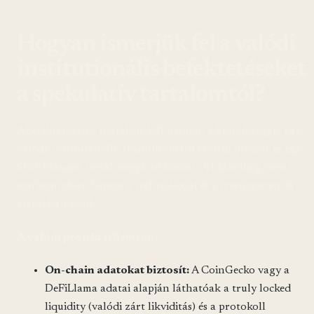
Hogyan ismerjük fel a valódi
institutionális befektetéseket
a spekulatív tartalomtól?
A befektetőknek tisztában kell lenniük a különbséggel egy
valódi, institutionális (institutionális szintű) projekt és egy
SEO-fókuszú tartalomgyártó között. A különbség nem a
marketingben, hanem a technológiai és a transzparencia
alapjaiban rejlik.
A valódi projekt jellemzői:
On-chain adatokat biztosít:
A CoinGecko vagy a
DeFiLlama adatai alapján láthatóak a truly locked
liquidity (valódi zárt likviditás) és a protokoll