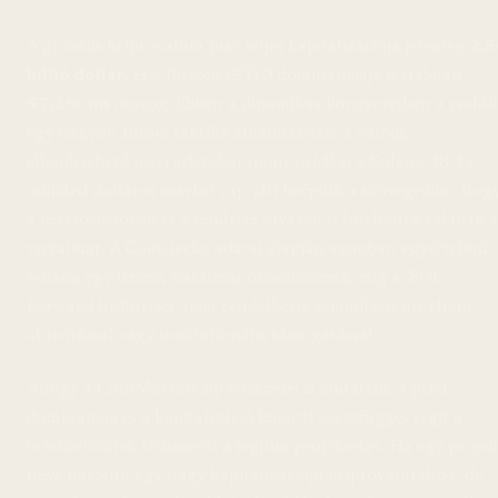
A globális kriptovaluta piac teljes kapitalizációja jelenleg
2,5
billió dollár
, és a Bitcoin (BTC) dominanciája is stabilan
57,2%-on
mozog. Ebben a dinamikus környezetben a csalók
egy nagyon finom taktika alkalmaznak: a valódi,
ellenőrizhető piaci adatokat (mint például a Solana 48,45
milliárd dolláros market cap-ját) beépítik a szövegeikbe, hog
a keresőmotorok és a felületes olvasók is hitelesnek találják a
tartalmat. A CoinGecko adatai alapján azonban egyértelmű: 
Solana egy létező, hatalmas ökoszisztéma, míg a ‘SOL
Forward Industries’ nem rendelkezik semmilyen on-chain
aktivitással vagy institutionális támogatással.
Ahogy a CoinMarketCap elemzései is mutatják, a piaci
dominancia és a kapitalizáció közötti összefüggés segít a
befektetőknek felismerni a legitim projekteket. Ha egy projek
neve hasonlít egy nagy kapitalizációjú kriptovalutához, de