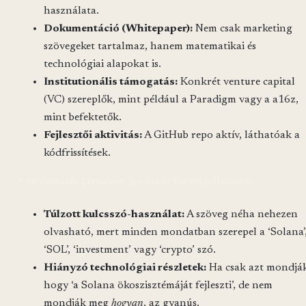
használata.
Dokumentáció (Whitepaper):
Nem csak marketing
szövegeket tartalmaz, hanem matematikai és
technológiai alapokat is.
Institutionális támogatás:
Konkrét venture capital
(VC) szereplők, mint például a Paradigm vagy a a16z,
mint befektetők.
Fejlesztői aktivitás:
A GitHub repo aktív, láthatóak a
kódfrissítések.
A
spekulatív tartalom (content farm) jellemzői:
Túlzott kulcsszó-használat:
A szöveg néha nehezen
olvasható, mert minden mondatban szerepel a ‘Solana’
‘SOL’, ‘investment’ vagy ‘crypto’ szó.
Hiányzó technológiai részletek:
Ha csak azt mondjá
hogy ‘a Solana ökoszisztémáját fejleszti’, de nem
mondják meg
hogyan
, az gyanús.