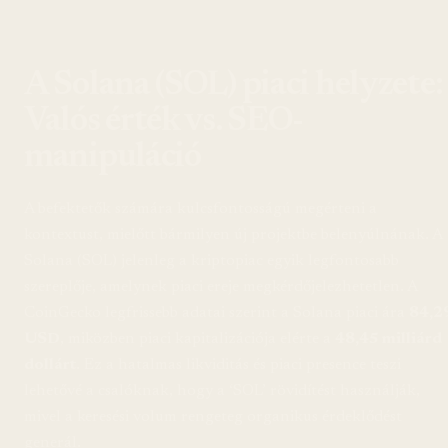
A Solana (SOL) piaci helyzete:
Valós érték vs. SEO-
manipuláció
A befektetők számára kulcsfontosságú megérteni a
kontextust, mielőtt bármilyen új projektbe belenyúlnának. A
Solana (SOL) jelenleg a kriptopiac egyik legfontosabb
szereplője, amelynek piaci ereje megkérdőjelezhetetlen. A
CoinGecko legfrissebb adatai szerint a Solana piaci ára
84,2
USD
, miközben piaci kapitalizációja elérte a
48,45 milliárd
dollárt
. Ez a hatalmas likviditás és piaci presence teszi
lehetővé a csalóknak, hogy a ‘SOL’ rövidítést használják,
mivel a keresési volum rengeteg organikus érdeklődést
generál.