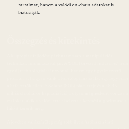
tartalmat, hanem a valódi on-chain adatokat is
biztosítják.
Összegzés és kitekintés
A kriptopiac fejlődése párhuzamosan a manipulációs
technikák finomításával jár. A ‘SOL Forward Industries’ nem
egy új technológiai irányvonal, hanem egy figyelmeztető
példa arra, hogyan válik a keresőoptimalizálás egy fegyverré
a befektetők ellen. A Solana (SOL) piaci ereje és a 48,45
milliárd dolláros kapitalizációja olyan mágnesként vonzza a
csalókat, akik a valódi érték helyett a keresési algoritmusok
hibáit keresik meg.
A jövőben valószínűleg még több ilyen ‘szóhasználati