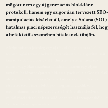
mögött nem egy új generációs blokklánc-
protokoll, hanem egy szigorúan tervezett SEO-
manipulációs kísérlet áll, amely a Solana (SOL)
hatalmas piaci népszerűségét használja fel, hog
a befektetők szemében hitelesnek tűnjön.
A kriptopiacon jelenleg egy új típusú fenyegetés rajkol: a
technológiai termék helyett a keresőmotorok algoritmusait
támadják. A ‘SOL Forward Industries’ esetében nem egy új
tokent vagy ökoszisztémát kínálnak, hanem egy olyan
tartalmi hálózatot építettek ki, amelynek célja a Google első
oldalainak elfoglalása a Solana kulcsszavairól. Ebben a
részletes elemzésben feltárjuk, hogyan működik ez a
mechanizmus, és miért veszélyes a befektetők számára a
valódi piaci adatokat használó, de tartalmi szempontból üre
‘content farm’ típusú oldal.