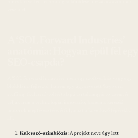
nincs közvetlen technológiai kötődése hozzá, az azonnali
vészjójel.
A ‘SOL Forward Industries’
anatómia: Hogyan épül fel egy
SEO-csapda?
A ‘SOL Forward Industries’ nem egy szoftverház vagy egy
blokklánc-fejlesztő, hanem egy úgynevezett ‘keyword
stuffing’ (kulcsszó-töltés) alapú tartalomgyártó üzem. A
céljuk nem a technológiai innováció, hanem a keresési
motorok megtévesztése. A folyamat a következő lépésekből
áll:
Kulcsszó-szimbiózis:
A projekt neve úgy lett