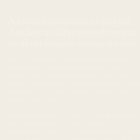
A téves asszociáció veszélyei:
Amikor az állatmenedzsment
szoftver kripto-scammá válik
Az egyik legérdekesebb és legveszélyesebb aspektusa ennek a
típusú csalásnak a ‘szóhasználati asszociáció’. A csalók
nemcsak a kripto-fogalmakat használják, hanem olyan
irreleváns, de hasonló nevű termékeket is bevonnak a keresés
hálózatukba, hogy tovább növeljék a ‘relevancia’ látszatát a
keresőmotorok szemében.
Egy példa jól szemlélteti a veszélyt: a lengyel
Stado OnLine
nevű alkalmazás, amely egy teljesen ártatlan,
állatmenedzsment szoftver a tejtermelő gazdaságok számára