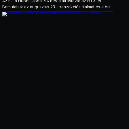
Az EU a Huobi Global SA név alatt listázta az HTX-et.
Bemutatjuk az augusztus 23-i tranzakciós tilalmat és a brit
szankciók eltérését.