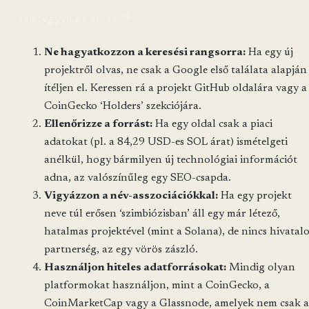
Mit tegyen az olvasó?
Ne hagyatkozzon a keresési rangsorra:
Ha egy új
projektről olvas, ne csak a Google első találata alapján
ítéljen el. Keressen rá a projekt GitHub oldalára vagy a
CoinGecko ‘Holders’ szekciójára.
Ellenőrizze a forrást:
Ha egy oldal csak a piaci
adatokat (pl. a 84,29 USD-es SOL árat) ismételgeti
anélkül, hogy bármilyen új technológiai információt
adna, az valószínűleg egy SEO-csapda.
Vigyázzon a név-asszociációkkal:
Ha egy projekt
neve túl erősen ‘szimbiózisban’ áll egy már létező,
hatalmas projektével (mint a Solana), de nincs hivatal
partnerség, az egy vörös zászló.
Használjon hiteles adatforrásokat:
Mindig olyan
platformokat használjon, mint a CoinGecko, a
CoinMarketCap vagy a Glassnode, amelyek nem csak a