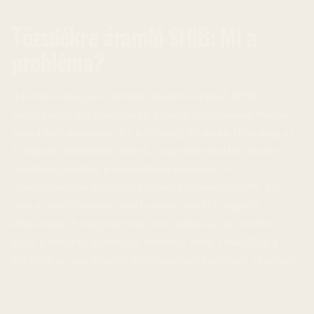
Tőzsdékre áramló SHIB: Mi a
probléma?
A hirtelen megnövekedett tőzsdére érkező SHIB
mennyisége arra utal, hogy a token tulajdonosai eladási
szándékot mutatnak. Ez a jelenség gyakran előzi meg az
árfolyamcsökkenést, mivel a nagyobb eladási volumen
túlsúlyba kerülhet a vásárlókkal szemben. A
CoinPaper.com szerint a tőzsdei beáramlás 208%-kal
nőtt a nap folyamán, ami tovább erősíti a negatív
kilátásokat. A nagymértékű beáramlás azt is jelezheti,
hogy a korábbi spekulatív vásárlók most realizálják a
profitjukat, ami szintén árfolyamcsökkenéshez vezethet.