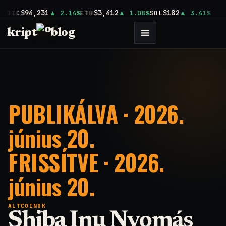
$94,231
$3,412
$182
BTC
2.14%
ETH
1.08%
SOL
3.41%
kript
blog
PUBLIKÁLVA · 2026.
június 20.
FRISSÍTVE · 2026.
június 20.
ALTCOINOK
Shiba Inu Nyomás