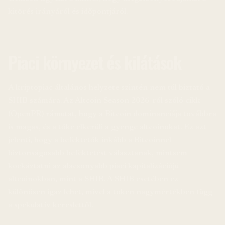
kitörés irányáról és időpontjáról.
Piaci környezet és kilátások
A kriptopiac általános helyzete szintén nem túl biztató a
SHIB számára. Az Altcoin Season 2026-ról szóló cikk
(OpenPR) rámutat, hogy a Bitcoin dominanciája továbbra
is magas, és a tőke elkerüli a gyenge altcoinokat. Ez azt
jelenti, hogy a befektetők inkább a Bitcoinnel
biztonságosabb befektetést választanak, mintsem
kockáztatni az alacsonyabb piaci kapitalizációjú
altcoinokban, mint a SHIB. A SHIB esetében ez
különösen igaz lehet, mivel a token nagymértékben függ
a spekulatív kereslettől.