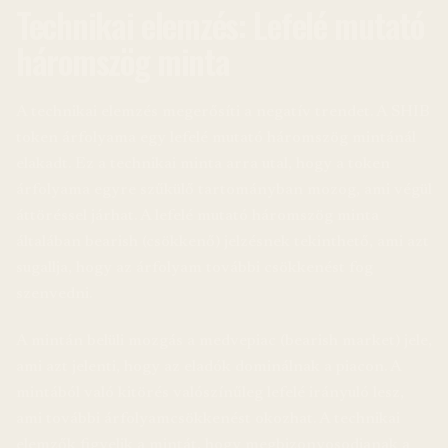
Technikai elemzés: Lefelé mutató
háromszög minta
A technikai elemzés megerősíti a negatív trendet. A SHIB
token árfolyama egy lefelé mutató háromszög mintánál
elakadt. Ez a technikai minta arra utal, hogy a token
árfolyama egyre szűkülő tartományban mozog, ami végül
áttöréssel járhat. A lefelé mutató háromszög minta
általában bearish (csökkenő) jelzésnek tekinthető, ami azt
sugallja, hogy az árfolyam további csökkenést fog
szenvedni.
A mintán belüli mozgás a medvepiac (bearish market) jele,
ami azt jelenti, hogy az eladók dominálnak a piacon. A
mintából való kitörés valószínűleg lefelé irányuló lesz,
ami további árfolyamcsökkenést okozhat. A technikai
elemzők figyelik a mintát, hogy megbizonyosodjanak a