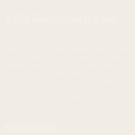
A SHIB ökoszisztéma és a jövő
Bár a rövid távú kilátások nem túl biztatóak, a Shiba Inu
ökoszisztéma folyamatosan fejlődik. A projekt a
Shibarium Layer-2 blokklánc fejlesztésén dolgozik, amely
célja a tranzakciós költségek csökkentése és a hálózat
skálázhatóságának növelése. Az okosszerződések és a
decentralizált alkalmazások (dApps) fejlesztése szintén
hozzájárulhat a SHIB ökoszisztéma növekedéséhez. A
jövőben a projekt sikere nagymértékben függ a
Shibarium bevezetésétől és a dApps elterjedésétől.
Következtetés