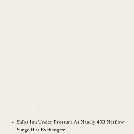
A Shiba Inu token jelenleg nyomás alatt áll a tőzsdékre
áramló jelentős mennyiségű token és a lefelé mutató
technikai minta miatt. A piaci körülmények
bizonytalanok, és a token árának rövid távú kilátásai nem
túl biztatóak. A befektetőknek óvatosnak kell lenniük, és
figyelemmel kell kísülniük a piaci fejleményeket, mielőtt
döntést hoznának a SHIB tokennel kapcsolatos
befektetéseikről. A blokklánc technológia és a
kriptopiacok volatilitása miatt a befektetésekkel járó
kockázatokat mindig figyelembe kell venni.
Források
Shiba Inu Under Pressure As Nearly 40B Netflow
Surge Hits Exchanges: