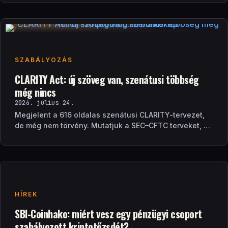
SZABÁLYOZÁS
CLARITY Act: új szöveg van, szenátusi többség
még nincs
2026. július 24.
Megjelent a 616 oldalas szenátusi CLARITY-tervezet,
de még nem törvény. Mutatjuk a SEC–CFTC terveket, a
vitákat és a következő lépéseket.
HÍREK
SBI-Coinhako: miért vesz egy pénzügyi csoport
szabályozott kriptotőzsdét?