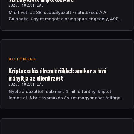
2026. július 18.
Miért vett az SBI szabályozott kriptotőzsdét? A
Coinhako-ügylet mögött a szingapúri engedély, 400
ezer ügyfél és egy stablecoin-terv áll.
BIZTONSÁG
Kriptocsalás álrendőrökkel: amikor a hívó
irányítja az ellenőrzést
2026. július 17.
Nyolc áldozattól több mint 4 millió fontnyi kriptót
loptak el. A brit nyomozás és két magyar eset feltárja a
zárt ellenőrzési csapdát.