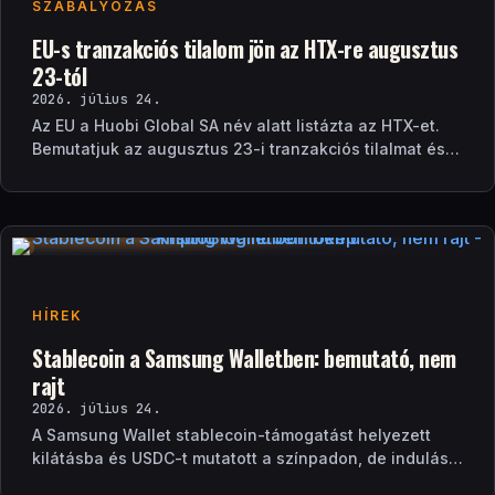
SZABÁLYOZÁS
EU-s tranzakciós tilalom jön az HTX-re augusztus
23-tól
2026. július 24.
Az EU a Huobi Global SA név alatt listázta az HTX-et.
Bemutatjuk az augusztus 23-i tranzakciós tilalmat és a
brit szankciók eltérését.
HÍREK
Stablecoin a Samsung Walletben: bemutató, nem
rajt
2026. július 24.
A Samsung Wallet stablecoin-támogatást helyezett
kilátásba és USDC-t mutatott a színpadon, de indulási
dátum és technikai részletek nélkül.