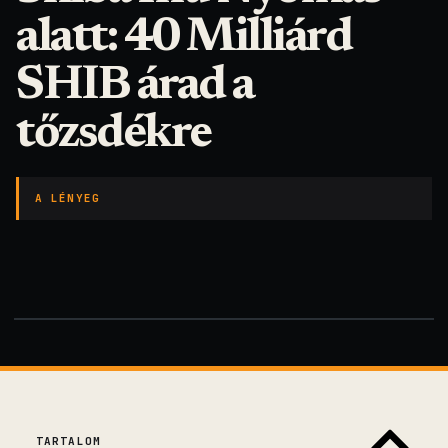
alatt: 40 Milliárd
SHIB árad a
tőzsdékre
A LÉNYEG
TARTALOM