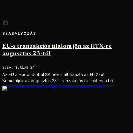
SZABÁLYOZÁS
EU-s tranzakciós tilalom jön az HTX-re
augusztus 23-tól
2026. július 24.
Az EU a Huobi Global SA név alatt listázta az HTX-et.
Bemutatjuk az augusztus 23-i tranzakciós tilalmat és a brit
szankciók eltérését.