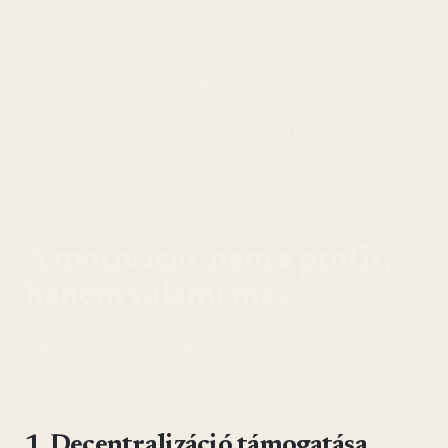
(DIY vagy összeszerelve) | | Licenc | GNU GPL 3.0 (szoftver),
CERN-OHL-S (hardver) |
Összehasonlításképpen: egy Antminer S21 200 000 000
GH/s-t (200 TH/s) produkál. A Bitaxe ehhez képest
százezredannyi
teljesítményt nyújt. Akkor mégis miért
csinálja bárki?
A motiváció: nem a profit,
hanem valami más
A Bitaxe tulajdonosok motivációja tökéletesen szemben áll a
ipari bányászokéval. Három fő hajtóerő azonosítható:
1. Decentralizáció támogatása