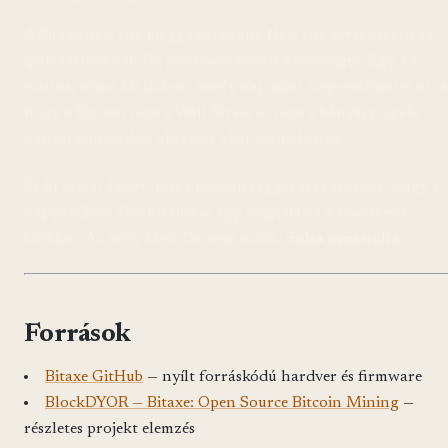
A Bitaxe nem fog meggazdagítani. Nem fog versenyezni az
ipari farmokkal. De pontosan emiatt különleges. Egy 15
wattos, néma kis doboz, amely nap mint nap emlékeztet arra
hogy a Bitcoin nem a Wall Street-é, nem a bányászcégeké —
hanem mindenkié, aki részt akar venni benne.
És ki tudja? Lehet, hogy holnap reggel arra ébredsz, hogy a
nappalidban álló kis Bitaxe épp megtalálta a következő
blokkot. Az esély kicsi. De nem nulla.
Soha nem nulla.
Források
Bitaxe GitHub
— nyílt forráskódú hardver és firmware
BlockDYOR — Bitaxe: Open Source Bitcoin Mining
—
részletes projekt elemzés