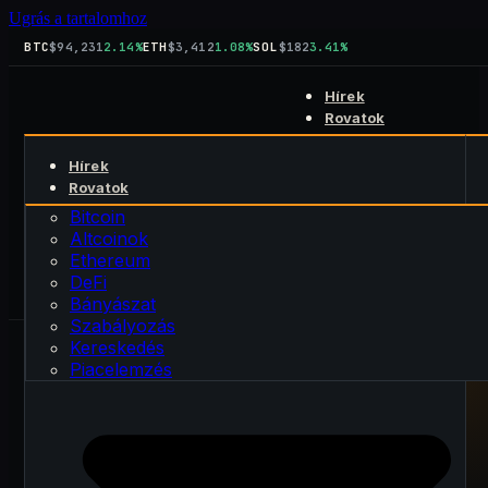
Ugrás a tartalomhoz
BTC
$94,231
2.14%
ETH
$3,412
1.08%
SOL
$182
3.41%
Hírek
Rovatok
Bitcoin
Hírek
Altcoinok
Keresés
Rovatok
Ethereum
kript
blog
DeFi
Bitcoin
Rólunk
Bányászat
Altcoinok
Kapcsolat
Szabályozás
Ethereum
Kereskedés
DeFi
Piacelemzés
Bányászat
Szabályozás
Kereskedés
Piacelemzés
PUBLIKÁLVA · 2026. március 2.
FRISSÍTVE · 2026. március 2.
BÁNYÁSZAT
Otthoni csendes