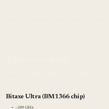
pszichológiában: az emberek hajlandóak aránytalanul sokat
fizetni (vagy ebben az esetben: folyamatosan futtatni egy
gépet) egy nagyon kis esélyű, de nagyon nagy nyereményért.
A különbség a hagyományos lottóhoz képest: itt a „szelvény
ára napi néhány forint áram, és közben a hálózatot is
erősíted.
A Bitaxe modellek
A projekt folyamatosan fejlődik. A jellemző modellek 2026
elején:
Bitaxe Ultra (BM1366 chip)
~500 GH/s