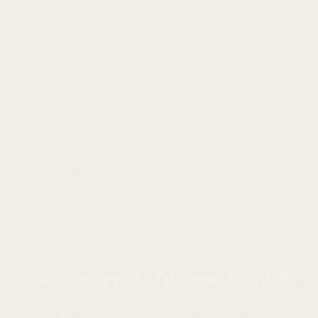
Az otthoni bányászat legnagyobb ellensége hagyományosan
a
zaj
. Egy Antminer S21 75-80 dB-t termel — ez egy
forgalmas utca hangereje. A Bitaxe?
Szinte néma.
A 40 mm-e
ventilátora 25-30 dB körül működik, ami egy hűtőszekrény
zümmögésénél is kevesebb.
A fogyasztás szempontjából: 15 watt folyamatos üzemben
Magyarországon kb.
800-1000 Ft havonta
. Ez kevesebb,
mint egy napi kávé ára. Ha ezt az összeget „szórakozási
kiadásnak” tekinted, soha nem fogsz csalódni — és ha egysze
blokkot találsz, az életed egyik legjobb befektetése volt.
A közösség: több mint hobby
A Bitaxe körül élénk, globális közösség alakult ki: