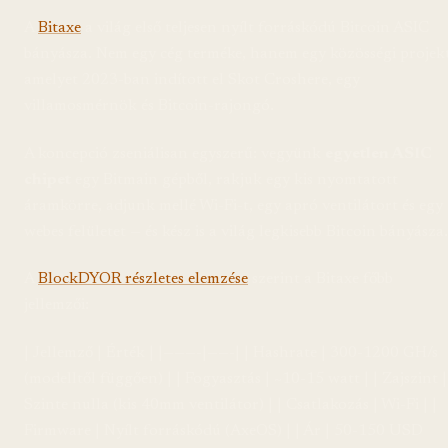
A
Bitaxe
a világ első teljesen nyílt forráskódú Bitcoin ASIC
bányásza. Nem egy cég terméke, hanem egy közösségi projekt
amelyet 2023-ban indított el Skot Croshere, egy
villamosmérnök és Bitcoin-rajongó.
A koncepció zseniálisan egyszerű: vegyünk
egyetlen ASIC
chipet
egy Bitmain gépből, rakjuk egy kis nyomtatott
áramkörre, adjunk mellé Wi-Fi-t, egy apró ventilátort és egy
webes felületet — és kész is a világ legkisebb Bitcoin bányásza.
A
BlockDYOR részletes elemzése
szerint a Bitaxe főbb
jellemzői:
| Jellemző | Érték | |———-|——-| | Hashrate | 300-1200 GH/s
(modelltől függően) | | Fogyasztás | ~10-15 watt | | Zajszint |
Szinte nulla (kis 40mm ventilátor) | | Csatlakozás | Wi-Fi | |
Firmware | Nyílt forráskódú (AxeOS) | | Ár | 50-150 USD