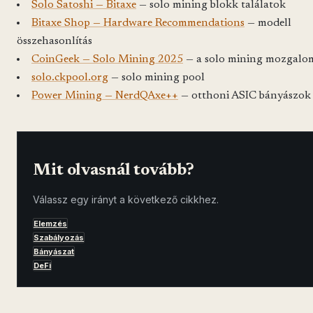
Solo Satoshi — Bitaxe
— solo mining blokk találatok
Bitaxe Shop — Hardware Recommendations
— modell
összehasonlítás
CoinGeek — Solo Mining 2025
— a solo mining mozgalo
solo.ckpool.org
— solo mining pool
Power Mining — NerdQAxe++
— otthoni ASIC bányászok
Mit olvasnál tovább?
Válassz egy irányt a következő cikkhez.
Elemzés
Szabályozás
Bányászat
DeFi