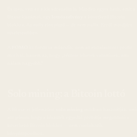
És igen, van az a kis adrenalin is. Minden egyes hash, amit a
Bitaxe kiszámol, egy
lottószelvény
a következő Bitcoin
blokkra. Az esély elenyésző — de nem nulla. Erről mindjárt
részletesebben.
A
FOMO
itt fordítva működik: nem az elszalasztott profit
motivál, hanem az, hogy „részese lehetek valaminek, ami
nálam nagyobb.”
Solo mining: a Bitcoin lottó
A Bitaxe-et jellemzően
solo mining
módban használják, ami
azt jelenti, hogy a készülék egyedül próbálja megoldani a
következő Bitcoin blokkot — nem csatlakozik
bányászpoolhoz.