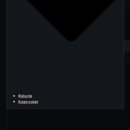
bányászat — a Bitaxe
és a solo mining
varázsa
A LÉNYEG
Rólunk
Kapcsolat