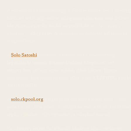
A matematika kijózanító: egy 1 TH/s-es Bitaxe-nek a jelenleg
hálózati nehézség mellett
átlagosan több ezer évet
kellene
bányásznia egyetlen blokk megtalálásához. De — és ez a
kulcsszó —
átlagosan
. A valóságban bármelyik pillanatban
megtalálhatja.
A
Solo Satoshi
beszámolói szerint 2025 novemberéig
legalább öt igazolt Bitcoin blokkot
bányásztak solo
mining-ban otthoni eszközökkel, ebből hármat Bitaxe
készülékek. Egy blokk jutalom 2026-ban:
3,125 BTC
, ami k
300 000 dollár.
A
solo.ckpool.org
a legnépszerűbb solo mining pool — ami
paradoxon: „solo pool”, de valójában csak a blokk beküldésé
segíti, a jutalom teljes egészében a bányászé marad.
Ez a
lottery effect
(lottóhatás) iskolapéldája a viselkedés-