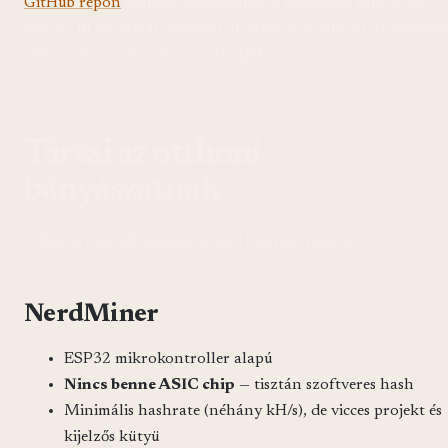
GitHub repón
minden megtalálható: sematikus rajz, PCB
layout, BOM (alkatrészlista), firmware. A valódi DIY embere
akár otthon is összeforraszthatják.
Társai az otthoni
bányászatnak
A Bitaxe nem áll egyedül a mini bányász piacon:
NerdMiner
ESP32 mikrokontroller alapú
Nincs benne ASIC chip
— tisztán szoftveres hash
Minimális hashrate (néhány kH/s), de vicces projekt és
kijelzős kütyü