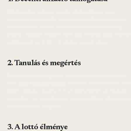
Minden egyes hashrate-egység, amely
nem
egy nagy
bányászfarmból érkezik, erősebbé teszi a Bitcoin hálózatot.
Ha a bányászat teljesen centralizálódna néhány óriáscég
kezébe, a hálózat elveszítené azt, ami értékessé teszi. A Bitaxe
tulajdonosok ezt értik — és aktívan tesznek ellene.
2. Tanulás és megértés
Nincs jobb módja megérteni a Bitcoin bányászat működését,
mint
saját kezűleg csinálni
. A Bitaxe a webes felületén valós
időben mutatja a hashrate-et, a hőmérsékletet, az elfogadott
share-eket — ez egy élő tanóra a kriptográfia és a konszenzu
mechanizmusok világából.
3. A lottó élménye