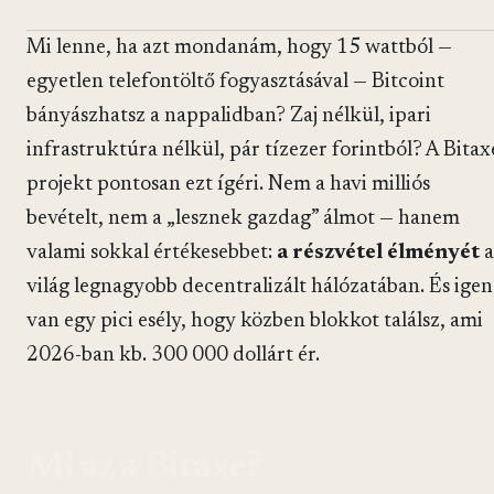
Mi lenne, ha azt mondanám, hogy 15 wattból —
egyetlen telefontöltő fogyasztásával — Bitcoint
bányászhatsz a nappalidban? Zaj nélkül, ipari
infrastruktúra nélkül, pár tízezer forintból? A Bitax
projekt pontosan ezt ígéri. Nem a havi milliós
bevételt, nem a „lesznek gazdag” álmot — hanem
valami sokkal értékesebbet:
a részvétel élményét
a
világ legnagyobb decentralizált hálózatában. És igen
van egy pici esély, hogy közben blokkot találsz, ami
2026-ban kb. 300 000 dollárt ér.
Mi az a Bitaxe?