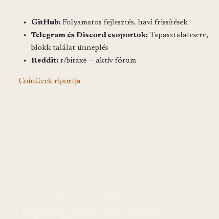
GitHub:
Folyamatos fejlesztés, havi frissítések
Telegram és Discord csoportok:
Tapasztalatcsere,
blokk találat ünneplés
Reddit:
r/bitaxe — aktív fórum
A
CoinGeek riportja
szerint a solo mining mozgalom egyre
növekszik: nem a profit, hanem a
Bitcoin eredeti
szellemiségének
megőrzése motiválja az embereket. Satoshi
Nakamoto víziója az volt, hogy bárki, egy személyi
számítógéppel, részt vehessen a hálózatban. A Bitaxe ennek 
víziónak a 2026-os megtestesítője.
Összegzés: a legkisebb bányás
a legnagyobb hatással