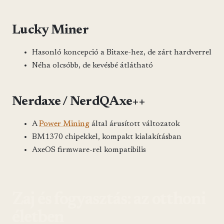
Lucky Miner
Hasonló koncepció a Bitaxe-hez, de zárt hardverrel
Néha olcsóbb, de kevésbé átlátható
Nerdaxe / NerdQAxe++
A
Power Mining
által árusított változatok
BM1370 chipekkel, kompakt kialakításban
AxeOS firmware-rel kompatibilis
Zaj és fogyasztás: az otthoni
életben