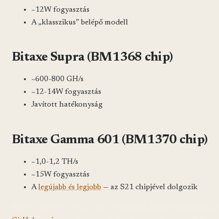
~12W fogyasztás
A „klasszikus” belépő modell
Bitaxe Supra (BM1368 chip)
~600-800 GH/s
~12-14W fogyasztás
Javított hatékonyság
Bitaxe Gamma 601 (BM1370 chip)
~1,0-1,2 TH/s
~15W fogyasztás
A
legújabb és legjobb
— az S21 chipjével dolgozik
Mivel a hardver terv is nyílt forráskódú, bárki legyárthatja. 