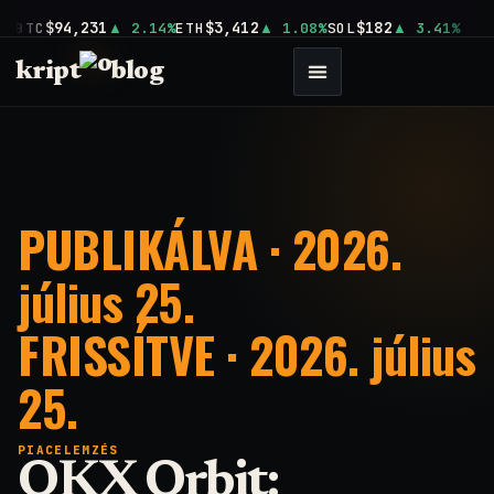
$94,231
$3,412
$182
BTC
2.14%
ETH
1.08%
SOL
3.41%
kript
blog
PUBLIKÁLVA · 2026.
július 25.
FRISSÍTVE · 2026. július
25.
PIACELEMZÉS
OKX Orbit: