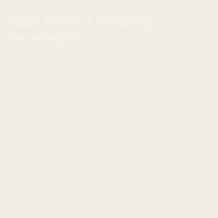
Miért fontos a közösségi
kereskedés?
A közösségi kereskedés számos előnnyel járhat. Először
is, lehetővé teszi a kereskedők számára, hogy
hozzáférjenek mások tapasztalataihoz és tudásához.
Másodszor, segíthet a piaci hangulat megértésében, ami
kulcsfontosságú lehet a sikeres kereskedéshez.
Harmadszor, a közösségi interakciók motiválóak
lehetnek, és segíthetnek a kereskedőknek abban, hogy
kitartsanak a nehéz időkben. A blokklánc technológia
decentralizált jellege természetesen illeszkedik a
közösségi megközelítéshez, hiszen a felhasználók
közösen építhetik és alakíthatják a kripto ökoszisztémát.