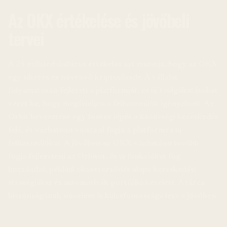
Az OKX értékelése és jövőbeli
tervei
A 25 milliárd dolláros értékelés azt mutatja, hogy az OKX
egy sikeres és növekvő kriptotőzsde. A vállalat
folyamatosan fejleszti a platformját, és új szolgáltatásokat
vezet be, hogy megfeleljen a felhasználók igényeinek. Az
Orbit bevezetése egy fontos lépés a közösségi kereskedés
felé, és várhatóan vonzani fogja a platformra új
felhasználókat. A jövőben az OKX várhatóan tovább
fogja fejleszteni az Orbitot, és új funkciókat fog
hozzáadni, például okosszerződés alapú kereskedési
stratégiákat és automatizált portfólió kezelést. A tárca
biztonságának növelése is kulcsfontosságú lesz a jövőben.