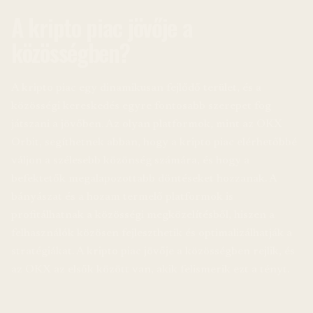
A kripto piac jövője a
közösségben?
A kripto piac egy dinamikusan fejlődő terület, és a
közösségi kereskedés egyre fontosabb szerepet fog
játszani a jövőben. Az olyan platformok, mint az OKX
Orbit, segíthetnek abban, hogy a kripto piac elérhetőbbé
váljon a szélesebb közönség számára, és hogy a
befektetők megalapozottabb döntéseket hozzanak. A
bányászat és a hozam termelő platformok is
profitálhatnak a közösségi megközelítésből, hiszen a
felhasználók közösen fejleszthetik és optimalizálhatják a
stratégiákat. A kripto piac jövője a közösségben rejlik, és
az OKX az elsők között van, akik felismerik ezt a tényt.