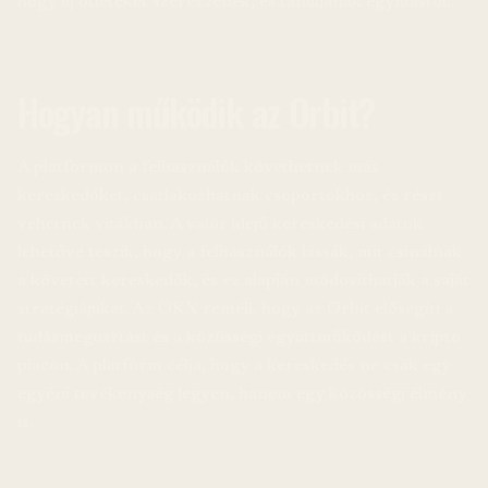
hogy új ötleteket szerezzenek, és tanuljanak egymástól.
Hogyan működik az Orbit?
A platformon a felhasználók követhetnek más
kereskedőket, csatlakozhatnak csoportokhoz, és részt
vehetnek vitákban. A valós idejű kereskedési adatok
lehetővé teszik, hogy a felhasználók lássák, mit csinálnak
a követett kereskedők, és ez alapján módosíthatják a saját
stratégiájukat. Az OKX reméli, hogy az Orbit elősegíti a
tudásmegosztást és a közösségi együttműködést a kripto
piacon. A platform célja, hogy a kereskedés ne csak egy
egyéni tevékenység legyen, hanem egy közösségi élmény
is.