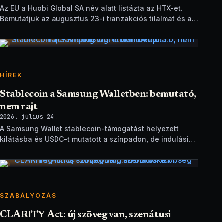
Az EU a Huobi Global SA név alatt listázta az HTX-et.
Bemutatjuk az augusztus 23-i tranzakciós tilalmat és a
brit szankciók eltérését.
HÍREK
Stablecoin a Samsung Walletben: bemutató,
nem rajt
2026. július 24.
A Samsung Wallet stablecoin-támogatást helyezett
kilátásba és USDC-t mutatott a színpadon, de indulási
dátum és technikai részletek nélkül.
SZABÁLYOZÁS
CLARITY Act: új szöveg van, szenátusi