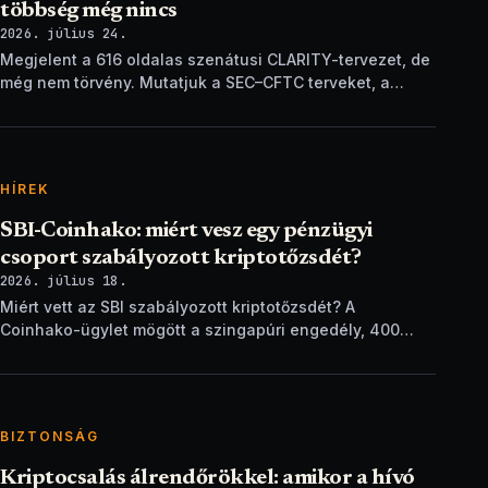
többség még nincs
2026. július 24.
Megjelent a 616 oldalas szenátusi CLARITY-tervezet, de
még nem törvény. Mutatjuk a SEC–CFTC terveket, a
vitákat és a következő lépéseket.
HÍREK
SBI-Coinhako: miért vesz egy pénzügyi
csoport szabályozott kriptotőzsdét?
2026. július 18.
Miért vett az SBI szabályozott kriptotőzsdét? A
Coinhako-ügylet mögött a szingapúri engedély, 400
ezer ügyfél és egy stablecoin-terv áll.
BIZTONSÁG
Kriptocsalás álrendőrökkel: amikor a hívó