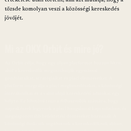
értékelése után történt, ami azt mutatja, hogy a
tőzsde komolyan veszi a közösségi kereskedés
jövőjét.
Mi az OKX Orbit és mire jó?
Az Orbit célja, hogy egy olyan platformot hozzon létre,
ahol a kereskedők megoszthatják egymással
gondolataikat, stratégiáikat és piaci elemzéseiket. A
platform integrálja a piaci megbeszéléseket, a közösségi
interakciókat és a valós idejű kereskedési adatokat egy
helyre. Ez lehetővé teszi a felhasználók számára, hogy
naprakészek legyenek a piaci hangulattal kapcsolatban, és
megalapozottabb befektetési döntéseket hozzanak. A
közösségi funkciók segíthetnek a kereskedőknek abban,