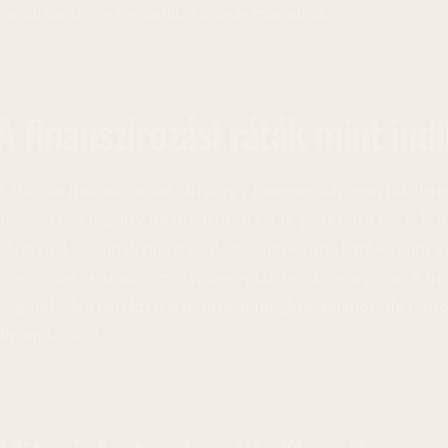
elindíthatók, és a volatilitás magas maradhat.
A finanszírozási ráták mint ind
A Bitcoin finanszírozási rátája egy hasznos, bár nem tökéletes
mérésére. A negatív finanszírozási ráták gyakran a korrekciók
jelentenek azonnali mélyrepülést. Fontos figyelembe venni a
tényezőket és az intézményi szereplők tevékenységét is. A 
elegendőek a befektetési döntések meghozatalához, de fonto
dinamikájáról.