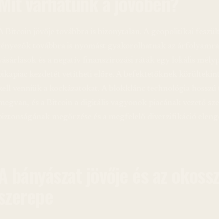
Mit várhatunk a jövőben?
A Bitcoin jövője továbbra is bizonytalan. A geopolitikai fesz
tényezők továbbra is nyomást gyakorolhatnak az árfolyamr
vásárlások és a negatív finanszírozási ráták egy lokális mély
bikapiac kezdetét vetítheti előre. A befektetőknek körültekint
kell venniük a kockázatokat. A blokklánc technológia hosszú t
megvan, és a Bitcoin a digitális vagyonok piacának vezető sz
biztonságának megőrzése és a megfelelő diverzifikáció elenge
A bányászat jövője és az okoss
szerepe