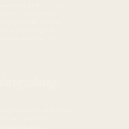
ásáért mennyit kell fizetni vagy
g pozíciókat finanszírozóknak kell
ogy a piac bullish (bikapiaci)
ták azt jelenti, hogy a short
 finanszírozóknak, ami egy
makrogazdasági
lis geopolitikai feszültségek, mint
g, növelik a befektetők
a magas infláció és a