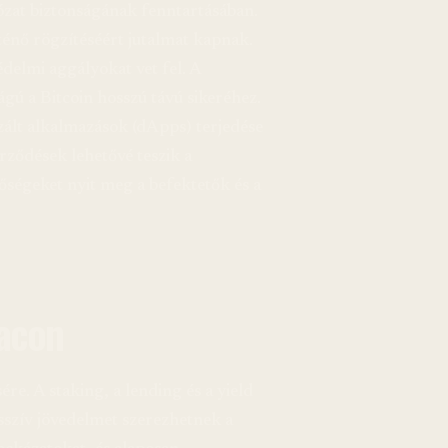
lózat biztonságának fenntartásában.
ténő rögzítéséért jutalmat kapnak.
delmi aggályokat vet fel. A
gú a Bitcoin hosszú távú sikeréhez.
zált alkalmazások (dApps) terjedése
erződések lehetővé teszik a
ségeket nyit meg a befektetők és a
iacon
re. A staking, a lending és a yield
szív jövedelmet szerezhetnek a