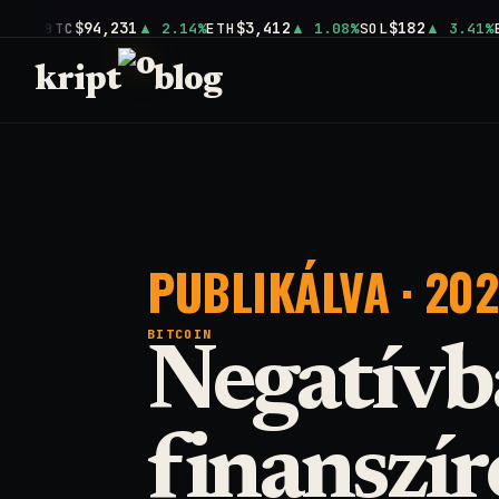
$94,231
$3,412
$182
BTC
2.14%
ETH
1.08%
SOL
3.41%
kript
blog
PUBLIKÁLVA · 2026
BITCOIN
Negatívba
finanszíro