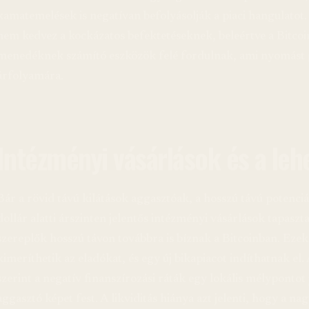
kamatemelések is negatívan befolyásolják a piaci hangulatot
nem kedvez a kockázatos befektetéseknek, beleértve a Bitcoin
menedéknek számító eszközök felé fordulnak, ami nyomást 
árfolyamára.
Intézményi vásárlások és a leh
Bár a rövid távú kilátások aggasztóak, a hosszú távú potenci
dollár alatti árszinten jelentős intézményi vásárlások tapaszt
szereplők hosszú távon továbbra is bíznak a Bitcoinban. Eze
kimeríthetik az eladókat, és egy új bikapiacot indíthatnak el.
szerint a negatív finanszírozási ráták egy lokális mélypontot 
aggasztó képet fest. A likviditás hiánya azt jelenti, hogy a