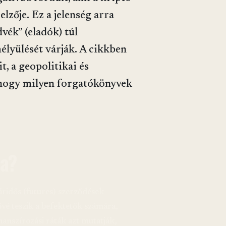
lzője. Ez a jelenség arra
vék” (eladók) túl
élyülését várják. A cikkben
t, a geopolitikai és
 hogy milyen forgatókönyvek
ja?
áridős (futures) szerződések
ővé teszik a befektetők számára,
nanszírozási ráták azt mutatják,