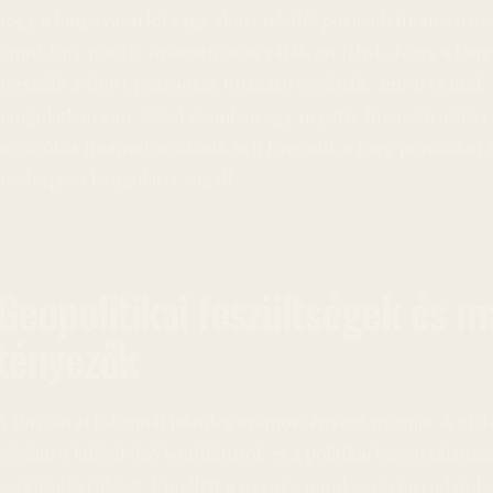
hogy a long (vásárló) vagy short (eladó) pozíciók finanszíroz
kapni. Egy pozitív finanszírozási ráták azt jelzik, hogy a lon
fizetniük a short pozíciókat finanszírozóknak, ami arra utal, h
hangulatban van. Ezzel szemben egy negatív finanszírozási rá
pozíciókat finanszírozóknak kell fizetniük a long pozíciókat
medvepiaci hangulatot sugall.
Geopolitikai feszültségek és 
tényezők
A Bitcoin árfolyamát jelenleg számos tényező nyomja. A globá
például a különböző konfliktusok és a politikai bizonytalansá
kockázatkerülését. Emellett a gyenge munkaerőpiaci adatok, 