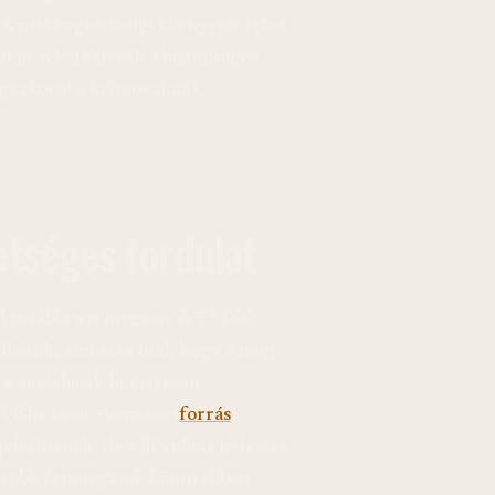
. A makrogazdasági környezet tehát
t is. A befektetők a biztonságos
gyakorol a kriptovaluták
etséges fordulat
ál továbbra is megvan. A 75 000
alhatók, ami arra utal, hogy a nagy
k a vásárlások hamarosan
 A Blockzeit elemzése (
forrás
)
jelezhetnek, de a likviditás helyzete
 nagyobb ármozgások könnyebben