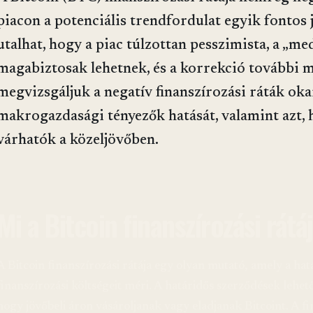
piacon a potenciális trendfordulat egyik fontos je
utalhat, hogy a piac túlzottan pesszimista, a „med
magabiztosak lehetnek, és a korrekció további m
megvizsgáljuk a negatív finanszírozási ráták okai
makrogazdasági tényezők hatását, valamint azt,
várhatók a közeljövőben.
Mi a Bitcoin finanszírozási rátá
A Bitcoin finanszírozási rátája egy olyan mutató, amely a hat
finanszírozási költségeit méri. A határidős szerződések lehet
hogy jövőbeli áron vásároljanak vagy eladjanak Bitcoint. A fi