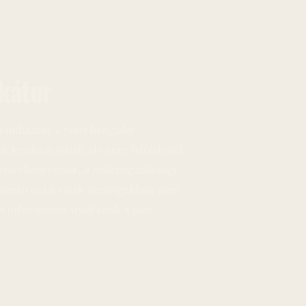
ikátor
 indikátor a piaci hangulat
 kezdetét jelzik, de nem feltétlenül
 piaci kontextust, a makrogazdasági
finanszírozási ráták önmagukban nem
s információt nyújtanak a piac