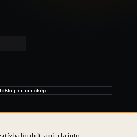
atívba fordult, ami a kripto