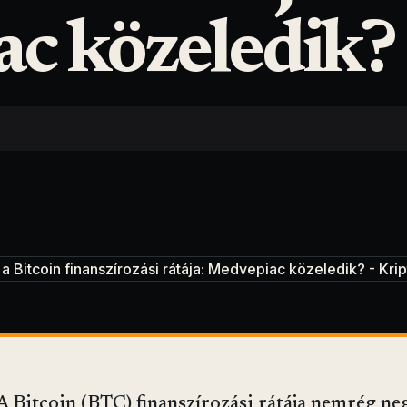
c közeledik?
A Bitcoin (BTC) finanszírozási rátája nemrég neg