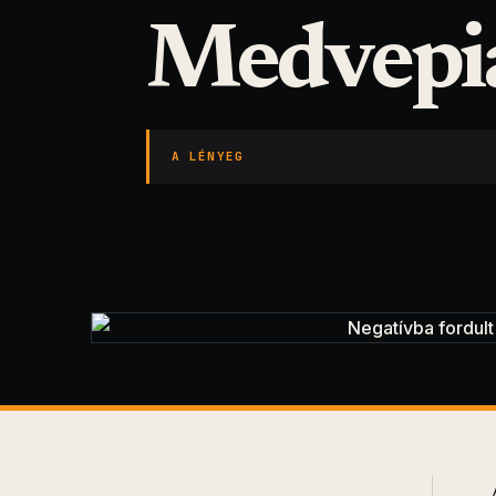
Medvepia
A LÉNYEG