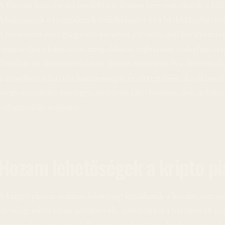
A Bitcoin bányászata továbbra is fontos szerepet játszik a há
A bányászok a tranzakciók validálásáért és a blokkláncba tör
A bányászat energiaigénye azonban jelentős, ami környezetvé
fenntartható bányászati megoldások fejlesztése kulcsfontossá
Emellett az okosszerződések (smart contract) és a decentrali
is növelheti a Bitcoin hasznosságát és elterjedését. Az okossz
programozható pénzügyi eszközök létrehozását, ami új lehető
felhasználók számára.
Hozam lehetőségek a kripto p
A kripto piacon számos lehetőség kínálkozik a hozam szerzésé
farming mind olyan módszerek, amelyekkel a befektetők pas