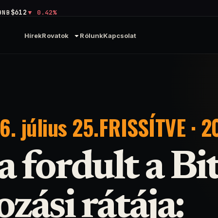
$612
BNB
0.42%
Hírek
Rovatok
Rólunk
Kapcsolat
. július 25.
FRISSÍTVE · 20
 fordult a Bi
zási rátája: