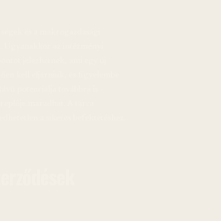
ültségek és a makrogazdasági
a. Ugyanakkor az intézményi
pontot jelezhetnek, ami egy új
ően kell eljárniuk, és figyelembe
ávú potenciálja továbbra is
ereplője maradhat. A tárca
dhetetlen a sikeres befektetéshez.
zerződések