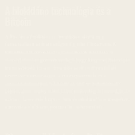
A blokklánc technológia és a
Bitcoin
A Bitcoin a blokklánc technológián alapul, egy
decentralizált és biztonságos digitális főkönyvön. A
blokklánc lehetővé teszi a tranzakciók átlátható és
ellenőrizhető rögzítését anélkül, hogy központi hatóságra
lenne szükség. Ez a technológia számos előnnyel jár,
beleértve a biztonságot, a transzparenciát és a
cenzúrabiztosságot. A Bitcoin az első és legismertebb
kriptovaluta, amely a blokklánc technológiát használja, de
azóta számos más kriptovaluta és alkalmazás is megjelent,
amelyek a blokklánc potenciálját kihasználják.