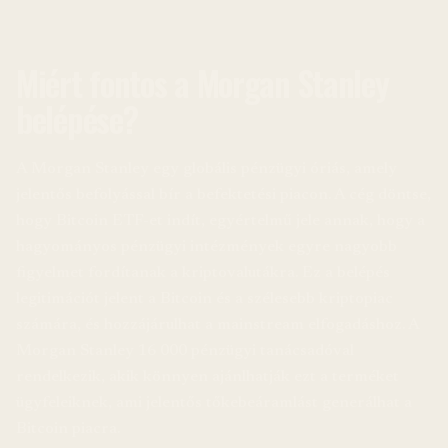
Miért fontos a Morgan Stanley
belépése?
A Morgan Stanley egy globális pénzügyi óriás, amely
jelentős befolyással bír a befektetési piacon. A cég döntse,
hogy Bitcoin ETF-et indít, egyértelmű jele annak, hogy a
hagyományos pénzügyi intézmények egyre nagyobb
figyelmet fordítanak a kriptovalutákra. Ez a belépés
legitimációt jelent a Bitcoin és a szélesebb kriptopiac
számára, és hozzájárulhat a mainstream elfogadáshoz. A
Morgan Stanley 16 000 pénzügyi tanácsadóval
rendelkezik, akik könnyen ajánlhatják ezt a terméket
ügyfeleiknek, ami jelentős tőkebeáramlást generálhat a
Bitcoin piacra.