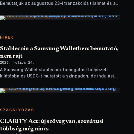
Bemutatjuk az augusztus 23-i tranzakciós tilalmat és a
brit szankciók eltérését.
HÍREK
Stablecoin a Samsung Walletben: bemutató,
nem rajt
2026. július 24.
A Samsung Wallet stablecoin-támogatást helyezett
kilátásba és USDC-t mutatott a színpadon, de indulási
dátum és technikai részletek nélkül.
SZABÁLYOZÁS
CLARITY Act: új szöveg van, szenátusi
többség még nincs