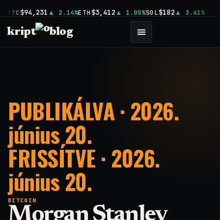
$94,231
$3,412
$182
BTC
2.14%
ETH
1.08%
SOL
3.41%
kript
blog
PUBLIKÁLVA · 2026.
június 20.
FRISSÍTVE · 2026.
június 20.
BITCOIN
Morgan Stanley