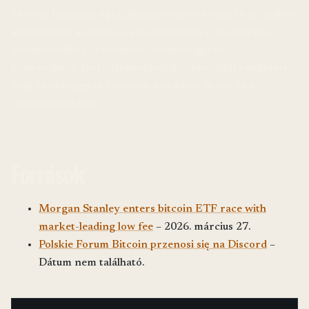
és a cég hatalmas ügyfélbázisa vonzóvá teheti a terméket
a befektetők számára, és hozzájárulhat a Bitcoin piac
növekedéséhez. A blokklánc technológia és a
kriptovaluták forradalmasíthatják a pénzügyi rendszert,
és új lehetőségeket kínálnak a befektetőknek és a
vállalkozásoknak.
Források
Morgan Stanley enters bitcoin ETF race with
market-leading low fee
– 2026. március 27.
Polskie Forum Bitcoin przenosi się na Discord
–
Dátum nem található.