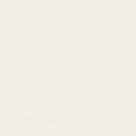
A Bitcoin jövője bizonytalan, de sok szakértő úgy véli,
hogy a digitális eszköz hosszú távon értéket képviselhet.
A Bitcoin volatilitása magas, de a potenciális hozam is
jelentős lehet. A Bitcoin ETF-ek lehetővé teszik a
befektetők számára, hogy könnyebben és
biztonságosabban fektessenek be a Bitcoinba. A DeFi
alkalmazások további hozamlehetőségeket kínlnak, de
ezekkel a kockázatok is járnak. Fontos, hogy a befektetők
alaposan tájékozódjanak és mérlegeljék a kockázatokat,
mielőtt befektetési döntést hoznak.
Következtetés
A Morgan Stanley belépése a Bitcoin ETF piacra fontos
mérföldkő a kriptovaluták elfogadásában. Az alacsony díj