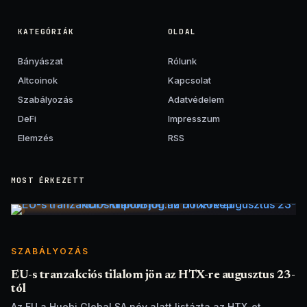
KATEGÓRIÁK
OLDAL
Bányászat
Rólunk
Altcoinok
Kapcsolat
Szabályozás
Adatvédelem
DeFi
Impresszum
Elemzés
RSS
MOST ÉRKEZETT
SZABÁLYOZÁS
EU-s tranzakciós tilalom jön az HTX-re augusztus 23-
tól
Az EU a Huobi Global SA név alatt listázta az HTX-et.