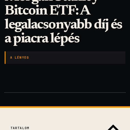
Bitcoin ETF: A
legalacsonyabb díj és
a piacra lépés
A LÉNYEG
TARTALOM