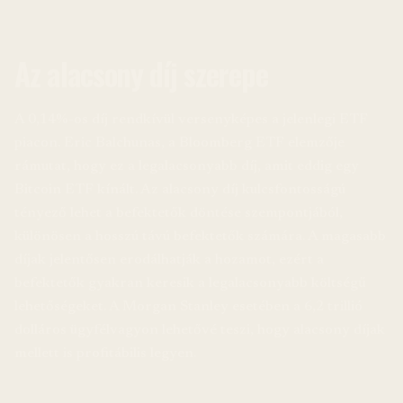
Az alacsony díj szerepe
A 0,14%-os díj rendkívül versenyképes a jelenlegi ETF
piacon. Eric Balchunas, a Bloomberg ETF elemzője
rámutat, hogy ez a legalacsonyabb díj, amit eddig egy
Bitcoin ETF kínált. Az alacsony díj kulcsfontosságú
tényező lehet a befektetők döntése szempontjából,
különösen a hosszú távú befektetők számára. A magasabb
díjak jelentősen erodálhatják a hozamot, ezért a
befektetők gyakran keresik a legalacsonyabb költségű
lehetőségeket. A Morgan Stanley esetében a 6,2 trillió
dolláros ügyfélvagyon lehetővé teszi, hogy alacsony díjak
mellett is profitábilis legyen.