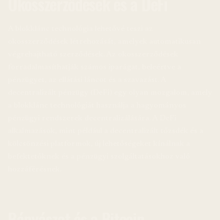
Okosszerződések és a DeFi
A blokklánc technológia lehetővé teszi az
okosszerződések létrehozását, amelyek automatikusan
végrehajtható szerződések. Az okosszerződések
forradalmasíthatják számos iparágat, beleértve a
pénzügyet, az ellátási láncot és a szavazást. A
decentralizált pénzügy (DeFi) egy olyan mozgalom, amely
a blokklánc technológiát használja a hagyományos
pénzügyi rendszerek decentralizálására. A DeFi
alkalmazások, mint például a decentralizált tőzsdék és a
kölcsönzési platformok, új lehetőségeket kínálnak a
befektetőknek és a pénzügyi szolgáltatásokhoz való
hozzáférésnek.
Bányászat és a Bitcoin