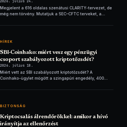
2026. július 24.
Megjelent a 616 oldalas szenátusi CLARITY-tervezet, de
még nem törvény. Mutatjuk a SEC–CFTC terveket, a
vitákat és a következő lépéseket.
HÍREK
SBI-Coinhako: miért vesz egy pénzügyi
csoport szabályozott kriptotőzsdét?
2026. július 18.
Miért vett az SBI szabályozott kriptotőzsdét? A
Coinhako-ügylet mögött a szingapúri engedély, 400
ezer ügyfél és egy stablecoin-terv áll.
BIZTONSÁG
Kriptocsalás álrendőrökkel: amikor a hívó
irányítja az ellenőrzést