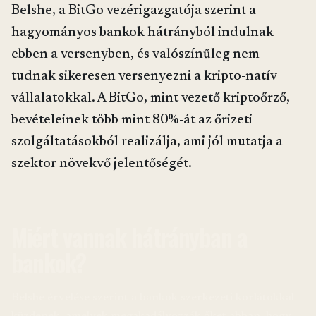
Belshe, a BitGo vezérigazgatója szerint a
hagyományos bankok hátrányból indulnak
ebben a versenyben, és valószínűleg nem
tudnak sikeresen versenyezni a kripto-natív
vállalatokkal. A BitGo, mint vezető kriptoőrző,
bevételeinek több mint 80%-át az őrizeti
szolgáltatásokból realizálja, ami jól mutatja a
szektor növekvő jelentőségét.
Miért vannak hátrányban a
bankok?
Belshe érvelése szerint a bankok szerkezeti korlátokkal