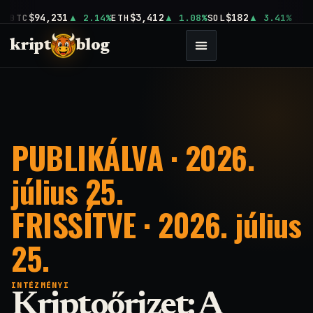
$94,231
$3,412
$182
BTC
2.14%
ETH
1.08%
SOL
3.41%
kript
blog
PUBLIKÁLVA · 2026.
július 25.
FRISSÍTVE · 2026. július
25.
INTÉZMÉNYI
Kriptoőrizet: A