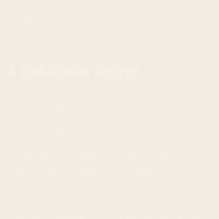
hangsúlyt, és a legmagasabb iparági szabványoknak
megfelelően működik.
A szabályozás szerepe
A kriptoőrzeti szolgáltatások szabályozása egyre
fontosabbá válik a befektetői védelem érdekében. Az
Egyesült Államok Értékpapír- és Tőzsdebizottsága (SEC)
kiadott egy tájékoztatót a kriptoeszközök őrzésének
legjobb gyakorlatairól, amely hangsúlyozza a biztonságos
tárcák (wallet) használatának, a többtényezős
azonosításnak és a rendszeres biztonsági
ellenőrzéseknek a fontosságát. (BitGo, 2023)
A szabályozási környezet azonban bonyolult és