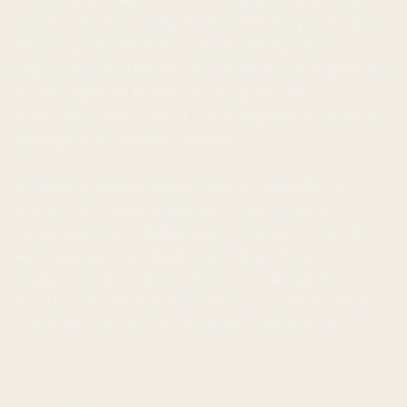
hackertámadásokkal és más biztonsági fenyegetésekkel
szemben. Az őrzési szolgáltatók felelősek a privát kulcsok
biztonságos kezeléséért, amelyek szükségesek a
kriptoeszközök eléréséhez és átutalásához. A megbízható
őrzési szolgáltató kiválasztása elengedhetetlen a
befektetők számára, mivel a nem megfelelő őrzés súlyos
pénzügyi veszteségekhez vezethet.
Az okosszerződések (smart contract) használata a
kriptoőrzeti szolgáltatásokban tovább növelheti a
biztonságot és az átláthatóságot. Az okosszerződések
automatikusan végrehajtható kódok, amelyek
meghatározzák a kriptoeszközök tárolásának és
átutalásának feltételeit. Ez csökkenti a csalás és a hibák
kockázatát, valamint növeli a befektetők bizalmát.