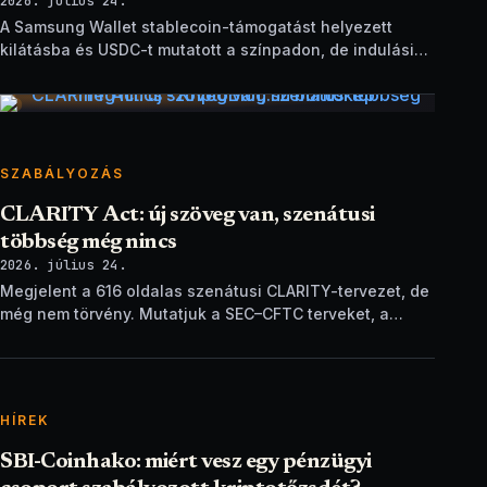
2026. július 24.
A Samsung Wallet stablecoin-támogatást helyezett
kilátásba és USDC-t mutatott a színpadon, de indulási
dátum és technikai részletek nélkül.
SZABÁLYOZÁS
CLARITY Act: új szöveg van, szenátusi
többség még nincs
2026. július 24.
Megjelent a 616 oldalas szenátusi CLARITY-tervezet, de
még nem törvény. Mutatjuk a SEC–CFTC terveket, a
vitákat és a következő lépéseket.
HÍREK
SBI-Coinhako: miért vesz egy pénzügyi