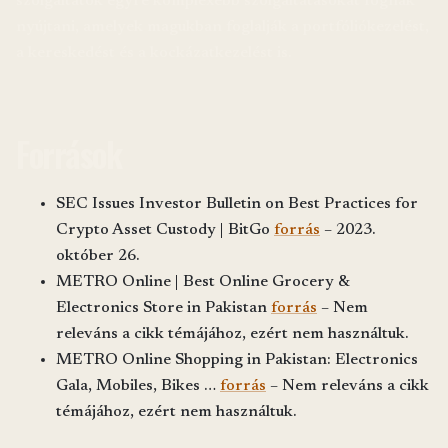
szolgáltatók egyre komplexebb szolgáltatásokat fognak
nyújtani, amelyek magukban foglalják a portfóliókezelést,
a kereskedést és a kockázatkezelést is.
Források
SEC Issues Investor Bulletin on Best Practices for
Crypto Asset Custody | BitGo
forrás
– 2023.
október 26.
METRO Online | Best Online Grocery &
Electronics Store in Pakistan
forrás
– Nem
releváns a cikk témájához, ezért nem használtuk.
METRO Online Shopping in Pakistan: Electronics
Gala, Mobiles, Bikes …
forrás
– Nem releváns a cikk
témájához, ezért nem használtuk.