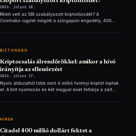
csoport szabályozott kriptotőzsdét?
2026. július 18.
Miért vett az SBI szabályozott kriptotőzsdét? A
Coinhako-ügylet mögött a szingapúri engedély, 400
ezer ügyfél és egy stablecoin-terv áll.
BIZTONSÁG
Kriptocsalás álrendőrökkel: amikor a hívó
irányítja az ellenőrzést
2026. július 17.
Nyolc áldozattól több mint 4 millió fontnyi kriptót loptak
el. A brit nyomozás és két magyar eset feltárja a zárt
ellenőrzési csapdát.
HÍREK
Citadel 400 millió dollárt fektet a