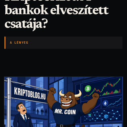
bankok elveszített
csatája?
A LÉNYEG