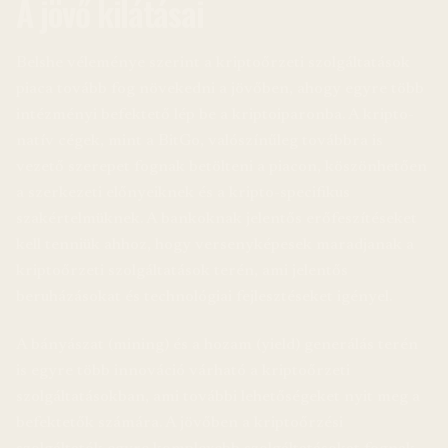
A jövő kilátásai
Belshe véleménye szerint a kriptoőrzeti szolgáltatások
piaca tovább fog növekedni a jövőben, ahogy egyre több
intézményi befektető lép be a kriptoiparonba. A kripto-
natív cégek, mint a BitGo, valószínűleg továbbra is
vezető szerepet fognak betölteni a piacon, köszönhetően
a szerkezeti előnyeiknek és a kripto-specifikus
szakértelmüknek. A bankoknak jelentős erőfeszítéseket
kell tenniük ahhoz, hogy versenyképesek maradjanak a
kriptoőrzeti szolgáltatások terén, ami jelentős
beruházásokat és technológiai fejlesztéseket igényel.
A bányászat (mining) és a hozam (yield) generálás terén
is egyre több innováció várható a kriptoőrzeti
szolgáltatásokban, ami további lehetőségeket nyit meg a
befektetők számára. A jövőben a kriptoőrzési