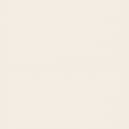
küzdenek, amelyek megakadályozzák őket abban, hogy
hatékonyan és biztonságosan nyújtsanak kriptoőrzeti
szolgáltatásokat. Ezek a korlátok elsősorban a bankok
hagyományos technológiai infrastruktúrájából és a
szigorú szabályozási környezetből adódnak. A bankoknak
jelentős beruházásokra lenne szükségük a megfelelő
technológia kiépítéséhez és a kripto-specifikus
szabályozásoknak való megfeleléshez, ami jelentős
költségekkel és idővel járna.
Ezzel szemben a kripto-natív cégek, mint a BitGo, már
kezdetektől fogva a blokklánc technológiára és a digitális
eszközök biztonságos tárolására specializálódtak. Ezek a
vállalatok agilisabbak, gyorsabban tudnak reagálni a piaci
változásokra és a szabályozási követelményekre,
valamint rendelkeznek a szükséges szakértelemmel és
infrastruktúrával a kriptoőrzeti szolgáltatások
nyújtásához. A BitGo például a biztonságra helyezi a