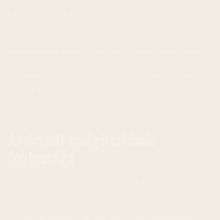
folyamatosan változik, ami további kihívásokat jelent a
bankok számára. A bankoknak meg kell felelniük a
hagyományos banki szabályozásoknak, valamint a
kripto-specifikus szabályozásoknak is, ami jelentős
adminisztratív terhet róhat rájuk. A kripto-natív cégek,
amelyek már kezdetektől fogva a szabályozási
megfelelésre összpontosítottak, előnyösebb helyzetben
vannak a bankokkal szemben.
Az őrizeti szolgáltatások
fontossága
A kriptoőrzeti szolgáltatások kritikus fontosságúak az
intézményi befektetők számára, mivel biztosítják a
digitális eszközök biztonságos tárolását és védelmét a