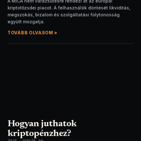
A MiCA nem varázsütésre rendezi át az európai
kriptotőzsdei piacot. A felhasználók döntését likviditás,
megszokás, bizalom és szolgáltatási folytonosság
együtt mozgatja.
TOVÁBB OLVASOM »
Hogyan juthatok
kriptopénzhez?
2018. JANUÁR 29.