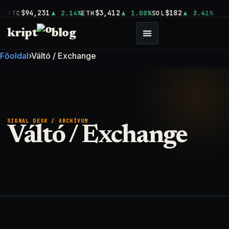
$94,231
$3,412
$182
BTC
2.14%
ETH
1.08%
SOL
3.41%
kript
blog
Főoldal
›
Váltó / Exchange
SIGNAL DESK / ARCHÍVUM
Váltó / Exchange