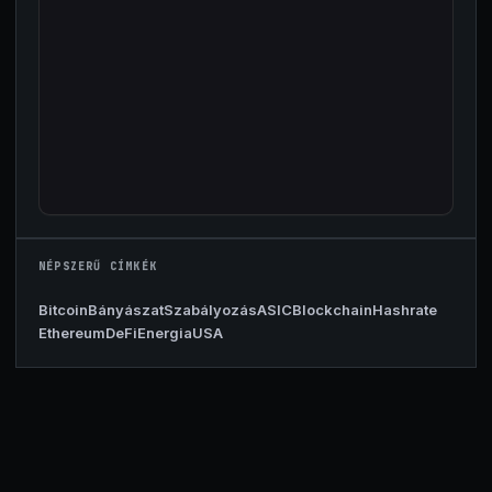
NÉPSZERŰ CÍMKÉK
Bitcoin
Bányászat
Szabályozás
ASIC
Blockchain
Hashrate
Ethereum
DeFi
Energia
USA