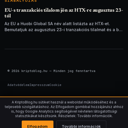
SZABÁLYOZÁS
EU-s tranzakciós tilalom jön az HTX-re augusztus 23-
tól
Az EU a Huobi Global SA név alatt listázta az HTX-et.
Bemutatjuk az augusztus 23-i tranzakciós tilalmat és a brit
szankciók eltérését.
© 2026 kriptoblog.hu — Minden jog fenntartva
Adatvédelem
Impresszum
Cookie
A KriptoBlog.hu sütiket használ a weboldal működéséhez és a
teljesebb szolgáltatáshoz. Az Elfogadom gombbal hozzájárulsz ahhoz
is, hogy Google Analytics segítségével névtelen látogatottsági
statisztikákat készítsünk. Részletek: További információk.
Elfogadom
További információk