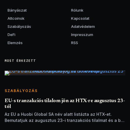
Bányászat
Rólunk
Altcoinok
Kapcsolat
Szabályozás
Adatvédelem
DeFi
Impresszum
Elemzés
RSS
MOST ÉRKEZETT
SZABÁLYOZÁS
EU-s tranzakciós tilalom jön az HTX-re augusztus 23-
tól
Az EU a Huobi Global SA név alatt listázta az HTX-et.
Bemutatjuk az augusztus 23-i tranzakciós tilalmat és a brit
szankciók eltérését.