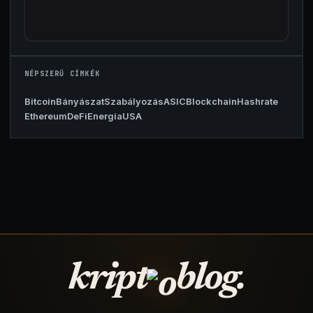
NÉPSZERŰ CÍMKÉK
Bitcoin
Bányászat
Szabályozás
ASIC
Blockchain
Hashrate
Ethereum
DeFi
Energia
USA
kript
blog.