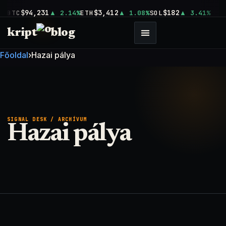
$94,231
$3,412
$182
BTC
2.14%
ETH
1.08%
SOL
3.41%
kript
blog
Főoldal
›
Hazai pálya
SIGNAL DESK / ARCHÍVUM
Hazai pálya