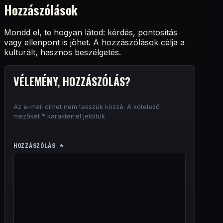
Hozzászólások
Mondd el, te hogyan látod: kérdés, pontosítás
vagy ellenpont is jöhet. A hozzászólások célja a
kulturált, hasznos beszélgetés.
VÉLEMÉNY, HOZZÁSZÓLÁS?
Az e-mail címet nem tesszük közzé.
A kötelező
mezőket
*
karakterrel jelöltük
HOZZÁSZÓLÁS
*