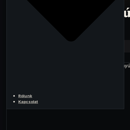
millió dollár
sikkasztva, egyirány
repülőjegy
A LÉNYEG
Rólunk
Kapcsolat