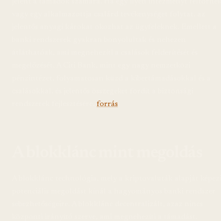
jelent a támadók számára. Ha egy ilyen intézményt feltörnek
vagy egy alkalmazottja csalárd tevékenységet folytat, az
jelentős anyagi károkat okozhat az ügyfeleknek. Emellett a
banki rendszerek gyakran bonyolultak és nehezen
átláthatóak, ami megnehezíti a csalások felderítését és
megelőzését. A Citi Bank, mint egy nagy nemzetközi
pénzintézet, folyamatosan küzd a kibertámadásokkal és a
csalásokkal, és jelentős összegeket fordít a biztonsági
rendszerek fejlesztésére.
forrás
A blokklánc mint megoldás
A blokklánc technológia, mely a kriptovaluták alapját képezi
potenciális megoldást kínál a hagyományos banki rendszer
sebezhetőségeire. A blokklánc decentralizált, azaz nincs
központi irányító szerve, ami megnehezíti a támadást.