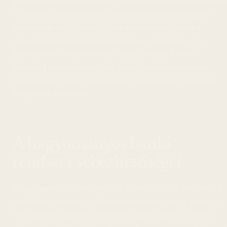
ügyfélszámlákról álcégeknek. A csalók ügyesen manipuláltá
a rendszert, kihasználva a banki folyamatokban meglévő
hiányosságokat. A Local10.com beszámolója szerint a
szövetségi hatóságok már elkezdték a nyomozást, és a
gyanúsítottat letartóztatták. Az ügy kiemeli a banki
biztonság fontosságát, és azt, hogy a pénzintézeteknek
folyamatosan fejleszteniük kell a rendszereiket a csalások
megelőzése érdekében.
A hagyományos banki
rendszer sebezhetőségei
A hagyományos banki rendszer számos ponton sebezhető a
csalásokkal szemben. A központi szerkezet, ahol a pénzügyi
tranzakciókat egyetlen intézmény kezeli, egyetlen pontot