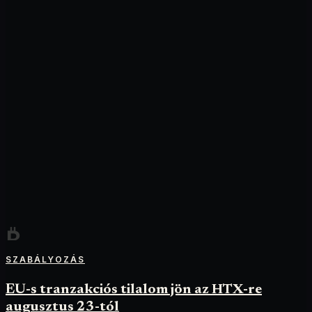
SZABÁLYOZÁS
EU-s tranzakciós tilalom jön az HTX-re
augusztus 23-tól