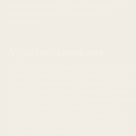
felhasználók biztonságosan trolják a tárca kulcsaikat, és
óvatosan válasszanak kriptovaluta tőzsdéket és
szolgáltatókat.
A jövő banki rendszere
A jövő banki rendszere valószínűleg a hagyományos banki
rendszer és a blokklánc technológia kombinációja lesz. A
bankok egyre inkább érdeklődnek a blokklánc technológia
iránt, és kísérleteznek az okosszerződésekkel és a digitális
valutákkal. A blokklánc segítségével a bankok hatékonyabba
és biztonságosabban tudják kezelni a tranzakciókat,
csökkentve a költségeket és növelve az átláthatóságot. A
Vega-ügy is aláhúzza, hogy a bankoknak folyamatosan
innoválniuk kell, és alkalmazkodniuk kell a változó piaci