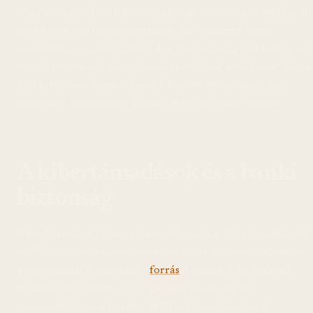
Minden tranzakció nyilvánosan rögzítve van a blokkláncon
így az átlátható és ellenőrizhető. Az okosszerződések
segítségével automatizálhatók a tranzakciók, csökkentve az
emberi tényezőből adódó hibák és csalások kockázatát. Bár a
blokklánc nem képes teljesen kiküszöbölni a csalásokat,
jelentősen megnehezíti azokat, és növeli a biztonságot.
A kibertámadások és a banki
biztonság
A banki szektor folyamatosan célpontja a kibertámadóknak.
Az IBM szerint a kibertámadások egyre kifinomultabbak és
gyakoriságuk is növekszik.
forrás
A támadók különböző
módszereket alkalmaznak, például adathalászást,
rosszindulatú szoftvereket és DDoS támadásokat. A