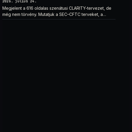
2026. július 24.
Megjelent a 616 oldalas szenátusi CLARITY-tervezet, de
még nem törvény. Mutatjuk a SEC–CFTC terveket, a
vitákat és a következő lépéseket.