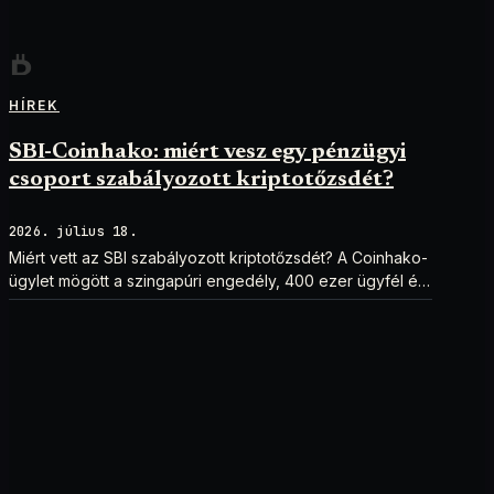
HÍREK
SBI-Coinhako: miért vesz egy pénzügyi
csoport szabályozott kriptotőzsdét?
2026. július 18.
Miért vett az SBI szabályozott kriptotőzsdét? A Coinhako-
ügylet mögött a szingapúri engedély, 400 ezer ügyfél és
egy stablecoin-terv áll.