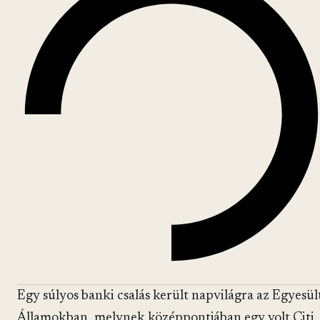
Egy súlyos banki csalás került napvilágra az Egyesül
Államokban, melynek középpontjában egy volt Citi