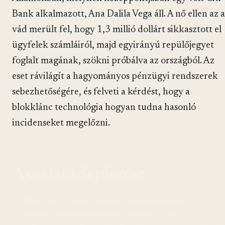
Bank alkalmazott, Ana Dalila Vega áll. A nő ellen az a
vád merült fel, hogy 1,3 millió dollárt sikkasztott el
ügyfelek számláiról, majd egyirányú repülőjegyet
foglalt magának, szökni próbálva az országból. Az
eset rávilágít a hagyományos pénzügyi rendszerek
sebezhetőségére, és felveti a kérdést, hogy a
blokklánc technológia hogyan tudna hasonló
incidenseket megelőzni.
A csalás leleplezése
A vádak szerint Vega és társai a banki pozíciójukat
kihasználva hamis átutalásokat hajtottak végre