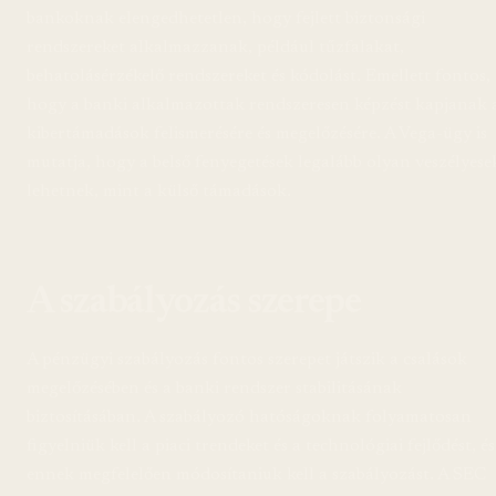
bankoknak elengedhetetlen, hogy fejlett biztonsági
rendszereket alkalmazzanak, például tűzfalakat,
behatolásérzékelő rendszereket és kódolást. Emellett fontos,
hogy a banki alkalmazottak rendszeresen képzést kapjanak 
kibertámadások felismerésére és megelőzésére. A Vega-ügy is
mutatja, hogy a belső fenyegetések legalább olyan veszélyese
lehetnek, mint a külső támadások.
A szabályozás szerepe
A pénzügyi szabályozás fontos szerepet játszik a csalások
megelőzésében és a banki rendszer stabilitásának
biztosításában. A szabályozó hatóságoknak folyamatosan
figyelniük kell a piaci trendeket és a technológiai fejlődést, és
ennek megfelelően módosítaniuk kell a szabályozást. A SEC