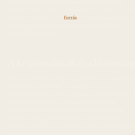
(Securities and Exchange Commission) például jelenleg
vizsgálja a kriptovaluták szabályozását, és a token taxonom
kérdése is napirenden van.
forrás
A megfelelő szabályozás
segíthet a kriptovaluták biztonságosabbá tételében és a
befektetők védelmében.
A kriptovaluták és a biztonsá
Bár a kriptovaluták gyakran kapcsolódnak a csalásokhoz és
a bűnözéshez, a blokklánc technológia alapvetően
biztonságosabb lehet, mint a hagyományos banki rendszer. 
blokkláncon végrehajtott tranzakciók anonimok és
ellenőrizhetetlenek, ami megnehezíti a csalók munkáját.
Azonban a kriptovaluták tárcáinak (wallet) biztonsága
kulcsfontosságú. Ha a tárca kulcsai elvesznek vagy ellopják, 
felhasználó elveszítheti a pénzét. Ezért fontos, hogy a