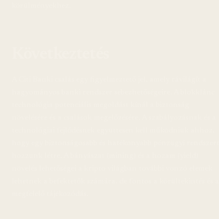
körülményekhez.
Következtetés
A Citi Banki csalás egy figyelmeztető jel, amely rávilágít a
hagyományos banki rendszer sebezhetőségeire. A blokklánc
technológia potenciális megoldást kínál a biztonság
növelésére és a csalások megelőzésére. A szabályozásnak és a
technológiai fejlődésnek együttesen kell működniük ahhoz,
hogy egy biztonságosabb és hatékonyabb pénzügyi rendszer
hozzunk létre. A bányászat (mining) és a hozam (yield)
növelés lehetőségei a kripto világban további vonzó elemek
lehetnek a befektetők számára, de fontos a körültekintés és a
megfelelő tájékozódás.