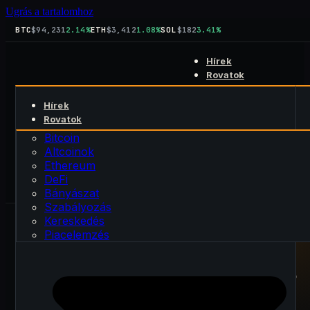
Ugrás a tartalomhoz
BTC
$94,231
2.14%
ETH
$3,412
1.08%
SOL
$182
3.41%
Hírek
Rovatok
Bitcoin
Hírek
Altcoinok
Keresés
Rovatok
Ethereum
kript
blog
DeFi
Bitcoin
Rólunk
Bányászat
Altcoinok
Kapcsolat
Szabályozás
Ethereum
Kereskedés
DeFi
Piacelemzés
Bányászat
Szabályozás
Kereskedés
Piacelemzés
PUBLIKÁLVA · 2026. július 25.
FRISSÍTVE · 2026. július 25.
BIZTONSÁG
Citi Banki csalás: 1,3