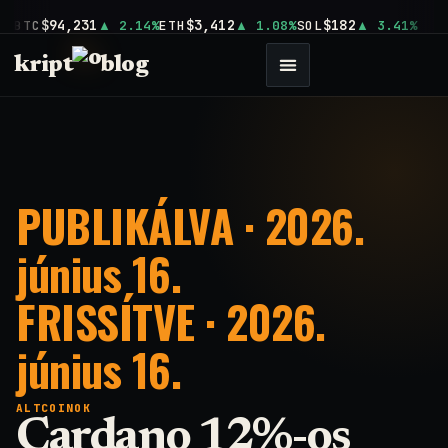
$94,231
$3,412
$182
BTC
2.14%
ETH
1.08%
SOL
3.41%
kript
blog
PUBLIKÁLVA · 2026.
június 16.
FRISSÍTVE · 2026.
június 16.
ALTCOINOK
Cardano 12%-os