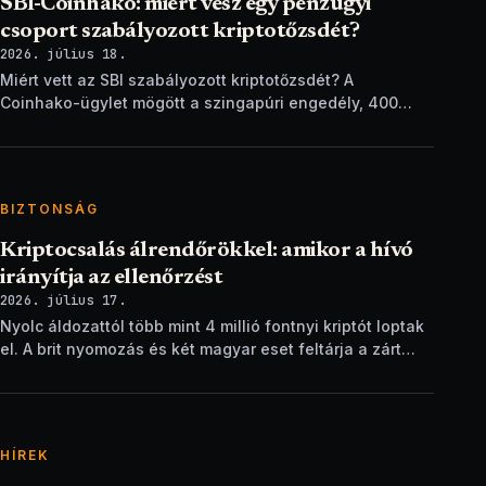
SBI-Coinhako: miért vesz egy pénzügyi
csoport szabályozott kriptotőzsdét?
2026. július 18.
Miért vett az SBI szabályozott kriptotőzsdét? A
Coinhako-ügylet mögött a szingapúri engedély, 400
ezer ügyfél és egy stablecoin-terv áll.
BIZTONSÁG
Kriptocsalás álrendőrökkel: amikor a hívó
irányítja az ellenőrzést
2026. július 17.
Nyolc áldozattól több mint 4 millió fontnyi kriptót loptak
el. A brit nyomozás és két magyar eset feltárja a zárt
ellenőrzési csapdát.
HÍREK