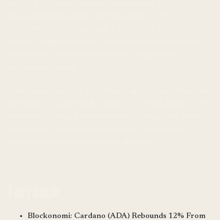
működik-e a tervek szerint, mit mutatnak az
átbocsátóképességi tesztek? Másodszor: a TVL
irányváltása — visszaáramlik-e a likviditás a Cardano
DeFi-be, vagy folytatódik a szivárgás? Harmadszor: az
ADA tartja-e a 0,16 dolláros szintet, vagy újabb
mélypontot tesztel?
A fundamentumok és az árfolyam egyszer már elszakadt
egymástól a Cardanónál — most az a kérdés, hogy a Leios
érdemi technológiai előrelépést hoz-e, vagy csak újabb
fejezet lesz a „majdnem ott vagyunk” történetben. A
válasz a következő hónapokban derül ki.
Források
Blockonomi: Cardano (ADA) Rebounds 12% From