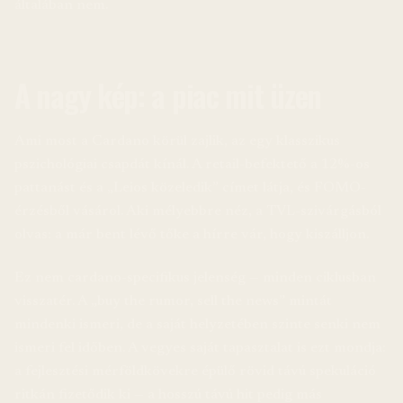
általában nem.
A nagy kép: a piac mit üzen
Ami most a Cardano körül zajlik, az egy klasszikus
pszichológiai csapdát kínál. A retail-befektető a 12%-os
pattanást és a „Leios közeledik” címet látja, és FOMO-
érzésből vásárol. Aki mélyebbre néz, a TVL-szivárgásból
olvas: a már bent lévő tőke a hírre vár, hogy kiszálljon.
Ez nem cardano-specifikus jelenség — minden ciklusban
visszatér. A „buy the rumor, sell the news” mintát
mindenki ismeri, de a saját helyzetében szinte senki nem
ismeri fel időben. A vegyes saját tapasztalat is ezt mondja:
a fejlesztési mérföldkövekre épülő rövid távú spekuláció
ritkán fizetődik ki — a hosszú távú hit pedig más