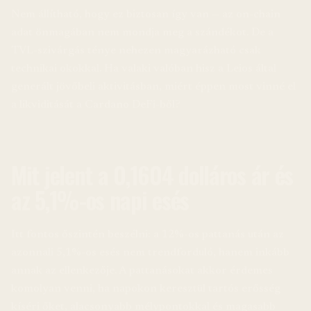
Nem állítható, hogy ez biztosan így van — az on-chain
adat önmagában nem mondja meg a szándékot. De a
TVL-szivárgás ténye nehezen magyarázható csak
technikai okokkal. Ha valaki valóban hisz a Leios által
generált jövőbeli aktivitásban, miért éppen most vinné el
a likviditását a Cardano DeFi-ből?
Mit jelent a 0,1604 dolláros ár és
az 5,1%-os napi esés
Itt fontos őszintén beszélni: a 12%-os pattanás után az
azonnali 5,1%-os esés nem trendforduló, hanem inkább
annak az ellenkezője. A pattanásokat akkor érdemes
komolyan venni, ha napokon keresztül tartós erősség
kíséri őket, alacsonyabb mélypontokkal és magasabb