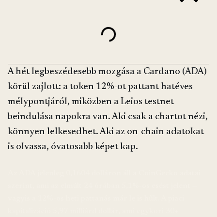
A hét legbeszédesebb mozgása a Cardano (ADA)
körül zajlott: a token 12%-ot pattant hatéves
mélypontjáról, miközben a Leios testnet
beindulása napokra van. Aki csak a chartot nézi,
könnyen lelkesedhet. Aki az on-chain adatokat
is olvassa, óvatosabb képet kap.
Az ADA jelenleg 0,1604 dolláron áll a CoinGecko adatai
szerint, ami az elmúlt 24 órában 5,1%-os esést jelent —
vagyis a 12%-os heti pattanás már le is hűlt. A piaci
kapitalizáció 5,97 milliárd dollár, ami egykori 30+