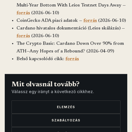
Multi-Year Bottom With Leios Testnet Days Away —
forrás
(2026-06-10)
CoinGecko ADA piaci adatok —
forrás
(2026-06-10)
Cardano hivatalos dokumentáció (Leios skálázás) —
forrás
(2026-06-10)
The Crypto Basic: Cardano Down Over 90% from
ATH—Any Hopes of a Rebound? (2026-04-09)
Belső kapcsolódó cikk:
forrás
Mit olvasnál tovább?
Válassz egy irányt a következő cikkhez.
ELEMZÉS
SZABÁLYOZÁS