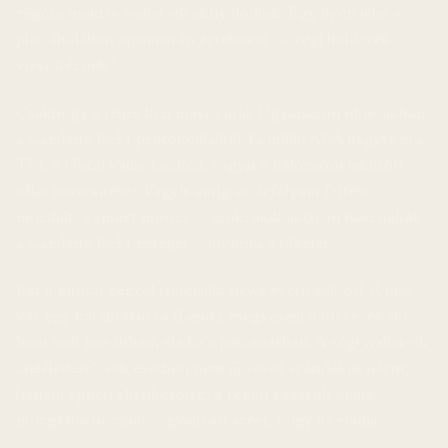
régóta inaktív wallet-ek aktiválódtak. Egy ilyen jelet a
piac általában optimistán értelmezi: „a régi holderek
visszatérnek”.
Csakhogy a teljes kép másra utal. Ugyanazon időszakban
a Cardano DeFi-protokolljaiból 42 millió ADA hagyta el a
TVL-t (Total Value Locked, vagyis a hálózaton lekötött
tőke összesítése). Vagyis amíg az árfolyam felfelé
mozdult, a smart money — azok, akik aktívan használták
a Cardano DeFi-rétegét — kivonta a tőkéjét.
Ezt a mintát régről ismerjük: news event sell-off. A piac
vár egy katalizátorra (Leios), megveszik a hírre, és aki
bent volt korábban, eladja a pattanásban. A régi wallet-ek
„feléledése” sok esetben nem új vételi szándékot jelent,
hanem éppen ellenkezőleg: a régen vásárolt érme
mozgásba hozását — gyakran azért, hogy az eladja.