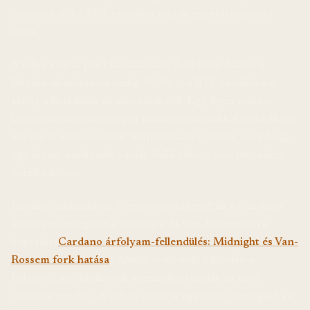
csúcsokkal. Az ADA esetében ennek egyelőre nyoma
sincs.
A teljes kripto piaci kapitalizáció 2,20 billió dollár, a
Bitcoin-dominancia pedig 56,0% — a BTC továbbra is
szívja a likviditást az altcoinok elől. Egy ilyen makro-
környezetben még egy jó fundamentumokkal rendelkező
altcoin is nehezen indít fenntartható trendet, nem hogy
egy olyan, amelynek a saját DeFi-rétege vesztett a heti
vetélkedőben.
Korábbi cikkünkben részletesen tárgyaltuk a Cardano
árfolyam-mozgását a Midnight és Van-Rossem fork
kapcsán (
Cardano árfolyam-fellendülés: Midnight és Van-
Rossem fork hatása
). Akkor is ott volt a kérdés: a
fejlesztői mérföldkövek mennyiben tudják az árat
tartósan emelni? A válasz azóta is ugyanaz: önmagukban