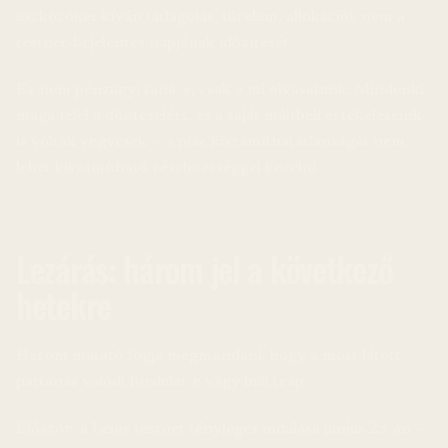
eszközöket kíván (átlagolás, türelem, allokáció), nem a
testnet-bejelentés napjának időzítését.
Ez nem pénzügyi tanács, csak a mi olvasatunk. Mindenki
maga felel a döntéseiért, és a saját múltbeli értékeléseink
is voltak vegyesek — a piac kiszámíthatatlanságát nem
lehet kiszámítható részletességgel kezelni.
Lezárás: három jel a következő
hetekre
Három mutató fogja megmondani, hogy a most látott
pattanás valódi fordulat-e vagy bull trap.
Először: a Leios testnet tényleges indulása június 23-án —