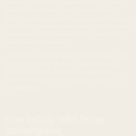
„rallynek” tűnik, mert a százalékos szám nagy — de az
abszolút szint továbbra is alacsony. A Blockonomi
elemzése szerint a mozgást főként két tényező hajtotta: a
közelgő Leios testnet és néhány régóta inaktív (dormant)
wallet újraaktiválódása. Mindkettő narratívás esemény,
nem fundamentális fordulat.
A megközelítésünkben az ilyen pattanásokat mindig két
szemszögből nézzük: mit mond a chart, és mit mond a
hálózat. A kettő most ellentmond egymásnak — és
általában az on-chain adatok bizonyulnak előbb-utóbb
pontosabbnak.
Leios testnet: miért fontos
technológiailag