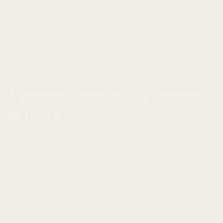
milliárdos csúcsához képest fájdalmas valóság. És
pontosan ebben a feszültségben — a fejlesztési mérföldkő
közeledése és a tőke csendes menekülése között —
érdemes most a Cardanót vizsgálni.
A pattanás anatómiája: honnan
és miért
A 12%-os mozgás technikailag impozáns, de érdemes
elhelyezni. Az áprilisi elemzésünkben már arról írtunk,
hogy az ADA több mint 90%-kal süllyedt csúcsától.
Onnan tovább csúszott, és a hatéves mélypontot is
megérintette, mielőtt a mostani mozgás elindult.
Egy ilyen mértékű esés után minden technikai pattanás