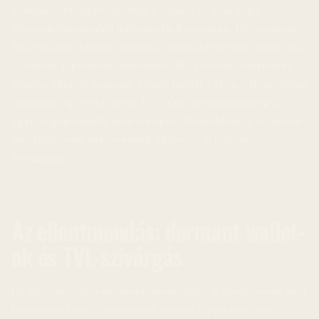
érdemi versenyelőny lehet a Solana és más nagy
átbocsátóképességű hálózatokkal szemben. De a testnet
és a mainnet között hónapok, esetenként évek telnek el a
Cardano-fejlesztési ciklusában. Aki a testnet-bejelentés
alapján vásárol mainnet-szintű hatást várva, valószínűleg
csalódni fog rövid távon. Ez a fajta türelmetlenség az
egyik legtipikusabb hiba a kripto-ciklusokban: a fejlesztői
mérföldkövek ritkán esnek egybe az árfolyam-
fordulattal.
Az ellentmondás: dormant wallet-
ek és TVL-szivárgás
Itt jön a hét legérdekesebb anomáliája. A Blockonomi által
hivatkozott on-chain adatok szerint a pattanás alatt