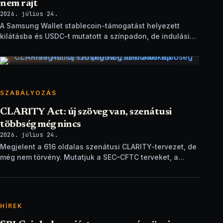
nem rajt
2026. július 24.
A Samsung Wallet stablecoin-támogatást helyezett
kilátásba és USDC-t mutatott a színpadon, de indulási
dátum és technikai részletek nélkül.
SZABÁLYOZÁS
CLARITY Act: új szöveg van, szenátusi
többség még nincs
2026. július 24.
Megjelent a 616 oldalas szenátusi CLARITY-tervezet, de
még nem törvény. Mutatjuk a SEC–CFTC terveket, a
vitákat és a következő lépéseket.
HÍREK