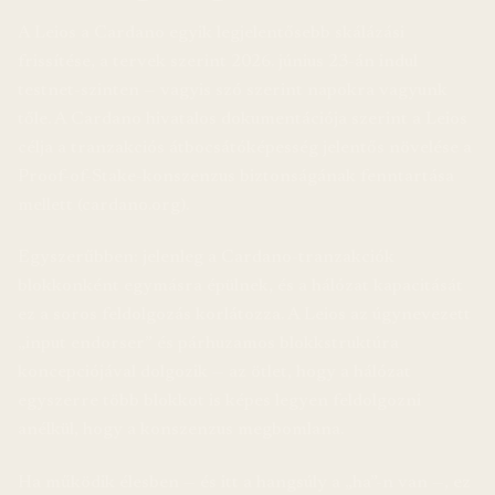
A Leios a Cardano egyik legjelentősebb skálázási
frissítése, a tervek szerint 2026. június 23-án indul
testnet-szinten — vagyis szó szerint napokra vagyunk
tőle. A Cardano hivatalos dokumentációja szerint a Leios
célja a tranzakciós átbocsátóképesség jelentős növelése a
Proof-of-Stake-konszenzus biztonságának fenntartása
mellett (cardano.org).
Egyszerűbben: jelenleg a Cardano-tranzakciók
blokkonként egymásra épülnek, és a hálózat kapacitását
ez a soros feldolgozás korlátozza. A Leios az úgynevezett
„input endorser” és párhuzamos blokkstruktúra
koncepciójával dolgozik — az ötlet, hogy a hálózat
egyszerre több blokkot is képes legyen feldolgozni
anélkül, hogy a konszenzus megbomlana.
Ha működik élesben — és itt a hangsúly a „ha”-n van —, ez