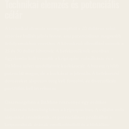
Technikai elemzés és potenciális
célár
A technikai elemzés szempontjából a 20 dolláros szint
áttörése bullish jelzés lenne, ami potenciálisan magasabb
árfolyamokhoz vezethet. A következő ellenállási szintek a
25 és 30 dollár lehetnek. A befektetőknek azonban
figyelembe kell venniük a kriptopiac volatilitását és a
BitMine üzleti modelljének kockázatait. A hozam (yield)
potenciál magas, de a kockázat is jelentős. A befektetési
döntéseket alaposan meg kell fontolni, és diverzifikált
portfóliót kell létrehozni.
Összességében a BitMine részvénye egy érdekes
befektetési lehetőség lehet a kriptopiacban. A vállalat erős
alapokkal rendelkezik, és potenciálisan profitálhat a
kriptovaluták árának emelkedéséből és a blokklánc