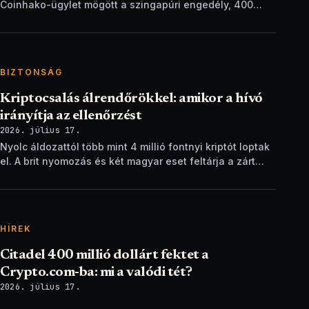
Coinhako-ügylet mögött a szingapúri engedély, 400
ezer ügyfél és egy stablecoin-terv áll.
BIZTONSÁG
Kriptocsalás álrendőrökkel: amikor a hívó
irányítja az ellenőrzést
2026. július 17.
Nyolc áldozattól több mint 4 millió fontnyi kriptót loptak
el. A brit nyomozás és két magyar eset feltárja a zárt
ellenőrzési csapdát.
HÍREK
Citadel 400 millió dollárt fektet a
Crypto.com-ba: mi a valódi tét?
2026. július 17.