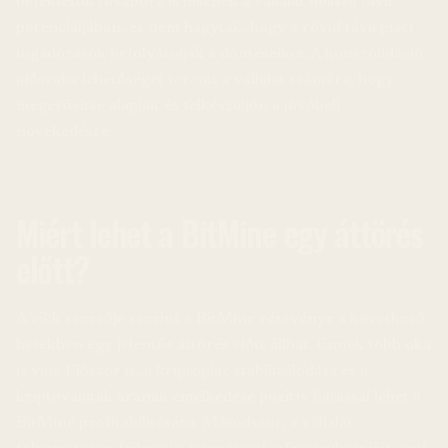
befektetők továbbra is hisznek a vállalat hosszú távú
potenciáljában, és nem hagyták, hogy a rövid távú piaci
ingadozások befolyásolják a döntéseiket. A konszolidáció
időszaka lehetőséget teremt a vállalat számára, hogy
megerősítse alapjait és felkészüljön a jövőbeli
növekedésre.
Miért lehet a BitMine egy áttörés
előtt?
A cikk szerzője szerint a BitMine részvénye a következő
hetekben egy jelentős áttörés előtt állhat. Ennek több oka
is van. Először is, a kriptopiac stabilizálódása és a
kriptovaluták árának emelkedése pozitív hatással lehet a
BitMine profitabilitására. Másodszor, a vállalat