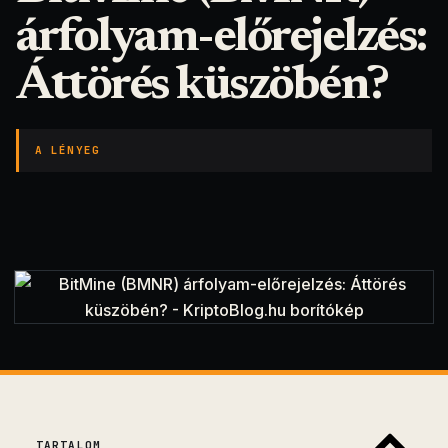
árfolyam-előrejelzés:
Áttörés küszöbén?
A LÉNYEG
TARTALOM