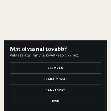
technológia fejlődéséből. A következő hetekben egy
áttörés történhet, de a befektetőknek tudatosan kell
dönteniük, figyelembe véve a kockázatokat és a
lehetőségeket.
Mit olvasnál tovább?
Válassz egy irányt a következő cikkhez.
ELEMZÉS
SZABÁLYOZÁS
BÁNYÁSZAT
DEFI