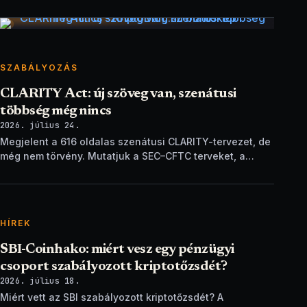
dátum és technikai részletek nélkül.
SZABÁLYOZÁS
CLARITY Act: új szöveg van, szenátusi
többség még nincs
2026. július 24.
Megjelent a 616 oldalas szenátusi CLARITY-tervezet, de
még nem törvény. Mutatjuk a SEC–CFTC terveket, a
vitákat és a következő lépéseket.
HÍREK
SBI-Coinhako: miért vesz egy pénzügyi
csoport szabályozott kriptotőzsdét?
2026. július 18.
Miért vett az SBI szabályozott kriptotőzsdét? A