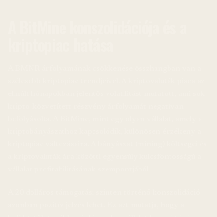
A BitMine konszolidációja és a
kriptopiac hatása
A BMNR árfolyamának csökkenése összhangban van a
szélesebb kriptopiac trendjeivel. A kriptovaluták piaca az
elmúlt hónapokban jelentős volatilitást mutatott, ami sok
kripto-közvetített részvény árfolyamát negatívan
befolyásolta. A BitMine, mint egy olyan vállalat, amely a
kriptobányászathoz kapcsolódik, különösen érzékeny a
kriptopiac változásaira. A bányászat (mining) költségei és
a kriptovaluták ára közötti egyensúly kulcsfontosságú a
vállalat profitabilitásának szempontjából.
A 20 dolláros támogatási szinten történő konszolidáció
azonban pozitív jelzés lehet. Ez azt mutatja, hogy a