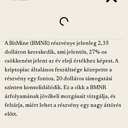
A BitMine (BMNR) részvénye jelenleg 2,35
dolláron kereskedik, ami jelentős, 27%-os
csökkenést jelent az év eleji értékhez képest. A
kriptopiac általános feszültsége közepette a
részvény egy fontos, 20 dolláros támogatási
szinten konsolidálódik. Ez a cikk a BMNR
árfolyamának jövőbeli mozgásait vizsgálja, és
feltárja, miért lehet a részvény egy nagy áttörés
előtt.