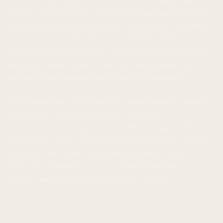
folyamatosan fejleszti a bányászati infrastruktúráját, ami
lehetővé teszi számára, hogy hatékonyabban bányásszon
és több kriptovalutát szerezzen. Harmadszor, a BitMine
aktívan keresi a lehetőségeket a blokklánc (blockchain)
technológia más területein való alkalmazásra, például az
okosszerződések (smart contract) fejlesztésére és a
decentralizált alkalmazások (dApps) létrehozására.
Ezen túlmenően, a BitMine erős menedzsment csapattal
rendelkezik, amely rendelkezik a szükséges
szakértelemmel és tapasztalattal ahhoz, hogy a vállalatot
a siker felé vezesse. A vállalat átlátható és felelős módon
működik, ami növeli a befektetők bizalmát. A tárca
(wallet) megoldások terén is innovatív lépéseket tesz a
vállalat, ami tovább erősíti pozícióját a piacon.