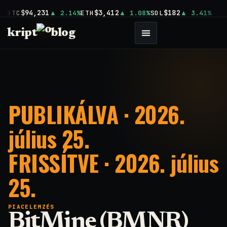
$94,231
$3,412
$182
BTC
2.14%
ETH
1.08%
SOL
3.41%
kript
blog
PUBLIKÁLVA · 2026.
július 25.
FRISSÍTVE · 2026. július
25.
PIACELEMZÉS
BitMine (BMNR)