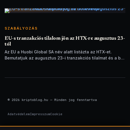
SZABÁLYOZÁS
EU-s tranzakciós tilalom jön az HTX-re augusztus 23-
tól
Az EU a Huobi Global SA név alatt listázta az HTX-et.
Bemutatjuk az augusztus 23-i tranzakciós tilalmat és a brit
szankciók eltérését.
© 2026 kriptoblog.hu — Minden jog fenntartva
Adatvédelem
Impresszum
Cookie