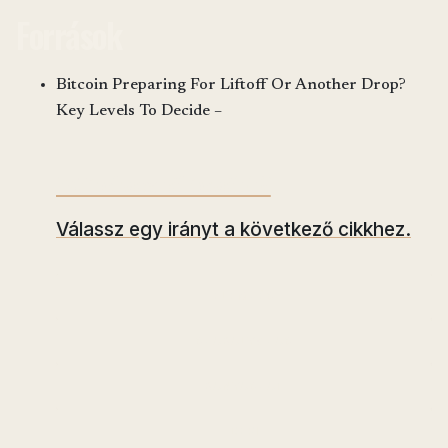
Források
Bitcoin Preparing For Liftoff Or Another Drop?
Key Levels To Decide –
Mit olvasnál tovább?
Válassz egy irányt a következő cikkhez.
ELEMZÉS
SZABÁLYOZÁS
BÁNYÁSZAT
DEFI