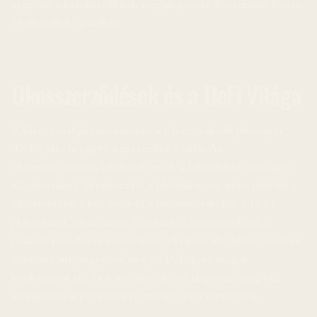
segíthet a befektetőknek megalapozott döntéseket hozni
és elkerülni a pánikot.
Okosszerződések és a DeFi Világa
A Bitcoinnal párhuzamosan a decentralizált pénzügyi
(DeFi) piac is egyre népszerűbbé válik. Az
okosszerződések lehetővé teszik a különböző pénzügyi
alkalmazások létrehozását a blokkláncon, mint például a
kölcsönadás, a hitelezés és a hozamtermelés. A DeFi
platformok lehetőséget kínálnak a befektetőknek a
passzív jövedelem szerzésére a kriptovalutáikból. Fontos
azonban megjegyezni, hogy a DeFi piac magas
kockázattal jár, és a befektetőknek alaposan meg kell
vizsgálniuk a projekteket, mielőtt befektetnének.