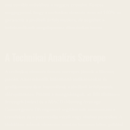
ami tovább erősítheti a negatív trendet. Fontos
megjegyezni, hogy a technikai elemzés nem ad 100%-os
garanciát a jövőbeli árfolyamokra, de segíthet a
befektetőknek megalapozott döntéseket hozni.
A Technikai Analízis Szerepe
A technikai elemzés fontos szerepet játszik a Bitcoin
piacán. A kereskedők különböző indikátorokat és
grafikonmintákat használnak a jövőbeli árfolyamok
előrejelzésére. Például a mozgóátlagok, az RSI (Relative
Strength Index) és a MACD (Moving Average
Convergence Divergence) segíthetnek azonosítani a
trendeket és a potenciális vételi vagy eladási pontokat. A
blokklánc adatok elemzése szintén hasznos lehet, például