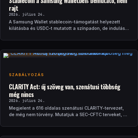
Stablecoin a Samsung Walletben: bemutató, nem
rajt
2026. július 24.
A Samsung Wallet stablecoin-támogatást helyezett
kilátásba és USDC-t mutatott a színpadon, de indulási
dátum és technikai részletek nélkül.
SZABÁLYOZÁS
CLARITY Act: új szöveg van, szenátusi többség
még nincs
2026. július 24.
Megjelent a 616 oldalas szenátusi CLARITY-tervezet,
de még nem törvény. Mutatjuk a SEC–CFTC terveket, a
vitákat és a következő lépéseket.