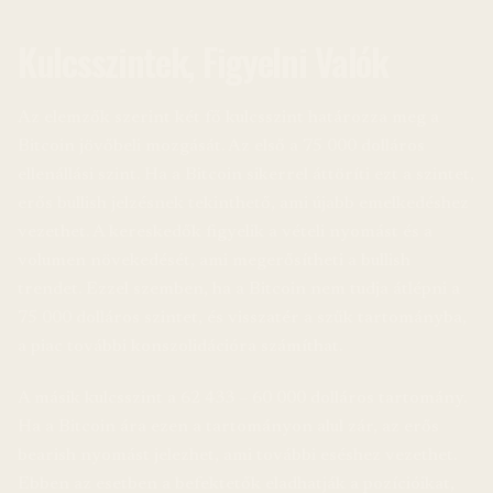
Kulcsszintek, Figyelni Valók
Az elemzők szerint két fő kulcsszint határozza meg a
Bitcoin jövőbeli mozgását. Az első a 75 000 dolláros
ellenállási szint. Ha a Bitcoin sikerrel áttöríti ezt a szintet,
erős bullish jelzésnek tekinthető, ami újabb emelkedéshez
vezethet. A kereskedők figyelik a vételi nyomást és a
volumen növekedését, ami megerősítheti a bullish
trendet. Ezzel szemben, ha a Bitcoin nem tudja átlépni a
75 000 dolláros szintet, és visszatér a szűk tartományba,
a piac további konszolidációra számíthat.
A másik kulcsszint a 62 433 – 60 000 dolláros tartomány.
Ha a Bitcoin ára ezen a tartományon alul zár, az erős
bearish nyomást jelezhet, ami további eséshez vezethet.
Ebben az esetben a befektetők eladhatják a pozícióikat,