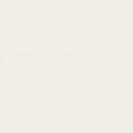
a tárcák közötti tranzakciók száma és a bányászati
nehézség változásai. A
NewsBTC
cikkei rendszeresen
foglalkoznak a technikai elemzéssel és a piaci trendekkel.
A Közösség Szerepe és a
Kommunikáció
A Bitcoin közösségének aktív szerepe van a piac
alakításában. A fórumok, a közösségi média és a Discord-
csatornák fontos platformot biztosítanak a befektetők
számára a vélemények megosztására és a piaci hírek
követésére. A
Polskie Forum Bitcoin
például a lengyel
közösség egyik legfontosabb fóruma, ahol a tagok
megvitatják a Bitcoinnal kapcsolatos legfrissebb
fejleményeket. A kommunikáció és az információcsere