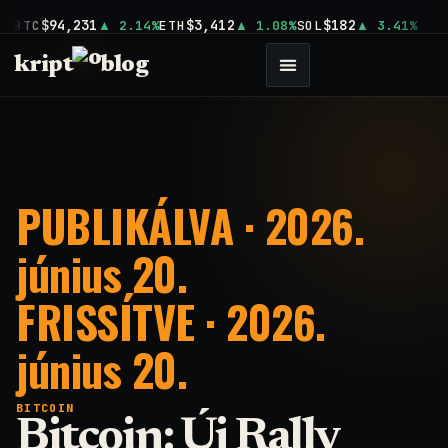
$94,231
$3,412
$182
BTC
2.14%
ETH
1.08%
SOL
3.41%
kript
blog
PUBLIKÁLVA · 2026.
június 20.
FRISSÍTVE · 2026.
június 20.
BITCOIN
Bitcoin: Új Rally