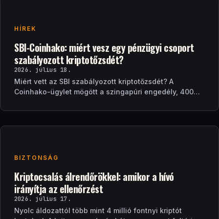
HÍREK
SBI-Coinhako: miért vesz egy pénzügyi csoport
szabályozott kriptotőzsdét?
2026. július 18.
Miért vett az SBI szabályozott kriptotőzsdét? A
Coinhako-ügylet mögött a szingapúri engedély, 400
ezer ügyfél és egy stablecoin-terv áll.
BIZTONSÁG
Kriptocsalás álrendőrökkel: amikor a hívó
irányítja az ellenőrzést
2026. július 17.
Nyolc áldozattól több mint 4 millió fontnyi kriptót