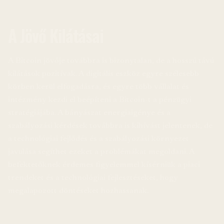
A Jövő Kilátásai
A Bitcoin jövője továbbra is bizonytalan, de a hosszú távú
kilátások pozitívak. A digitális eszköz egyre szélesebb
körben kerül elfogadásra, és egyre több vállalat és
intézmény kezdi el beépíteni a Bitcoin-t a pénzügyi
stratégiájába. A bányászat energiaigénye és a
szabályozási kérdések továbbra is kihívást jelentenek, de
a technológiai fejlődés és a szabályozási környezet
javulása segíthet ezeket a problémákat megoldani. A
befektetőknek érdemes figyelemmel kísérniük a piaci
trendeket és a technológiai fejlesztéseket, hogy
megalapozott döntéseket hozhassanak.