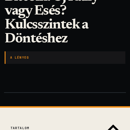
vagy Esés?
Kulcsszintek a
Döntéshez
A LÉNYEG
TARTALOM