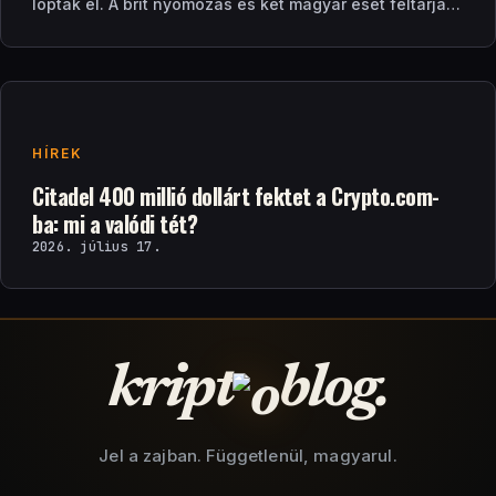
loptak el. A brit nyomozás és két magyar eset feltárja a
zárt ellenőrzési csapdát.
HÍREK
Citadel 400 millió dollárt fektet a Crypto.com-
ba: mi a valódi tét?
2026. július 17.
kript
blog.
Jel a zajban. Függetlenül, magyarul.