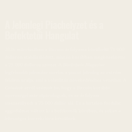
A Jelenlegi Piachelyzet és a
Befektetői Hangulat
2026 márciusában a Bitcoin árfolyama körülbelül 71 000
dolláron stabilizálódott, miután korábban megközelítette
a 75 000 dolláros szintet. A
Blockchain Magazine
legfrissebb jelentése szerint a piacot jelenleg az extrém
félelem uralja, ami a volatilitás növekedéséhez vezethet. A
Coindesk
arról számolt be, hogy a Bitcoin korábbi
nyereségei már elpárologtak, és az árfolyam
visszasüllyedt a 75 000 dollár alá. Ez a hirtelen fordulat
aggodalmat váltott ki a befektetők körében, és sokan a
lehetséges korrekcióra készülnek.