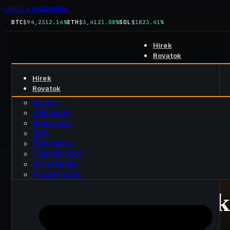
Ugrás a tartalomhoz
BTC
$94,231
2.14%
ETH
$3,412
1.08%
SOL
$182
3.41%
Hírek
Rovatok
Bitcoin
Hírek
Altcoinok
Keresés
Rovatok
Ethereum
kript
blog
DeFi
Bitcoin
Rólunk
Bányászat
Altcoinok
Kapcsolat
Szabályozás
Ethereum
Kereskedés
DeFi
Piacelemzés
Bányászat
Szabályozás
Kereskedés
Piacelemzés
PUBLIKÁLVA · 2026. július 25.
FRISSÍTVE · 2026. július 25.
BITCOIN
Bitcoin: Kulcsszintek