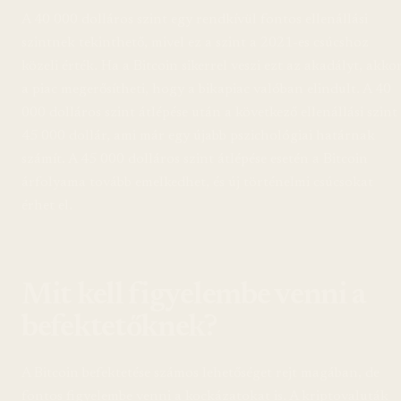
A 40 000 dolláros szint egy rendkívül fontos ellenállási
szintnek tekinthető, mivel ez a szint a 2021-es csúcshoz
közeli érték. Ha a Bitcoin sikerrel veszi ezt az akadályt, akko
a piac megerősítheti, hogy a bikapiac valóban elindult. A 40
000 dolláros szint átlépése után a következő ellenállási szint
45 000 dollár, ami már egy újabb pszichológiai határnak
számít. A 45 000 dolláros szint átlépése esetén a Bitcoin
árfolyama tovább emelkedhet, és új történelmi csúcsokat
érhet el.
Mit kell figyelembe venni a
befektetőknek?
A Bitcoin befektetése számos lehetőséget rejt magában, de
fontos figyelembe venni a kockázatokat is. A kriptovaluták