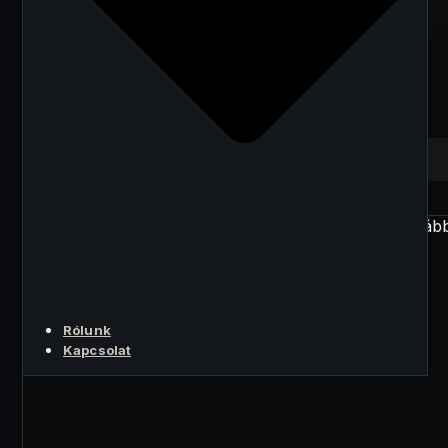
melyek
meghatározzák a
további emelkedést
A LÉNYEG
Rólunk
Kapcsolat