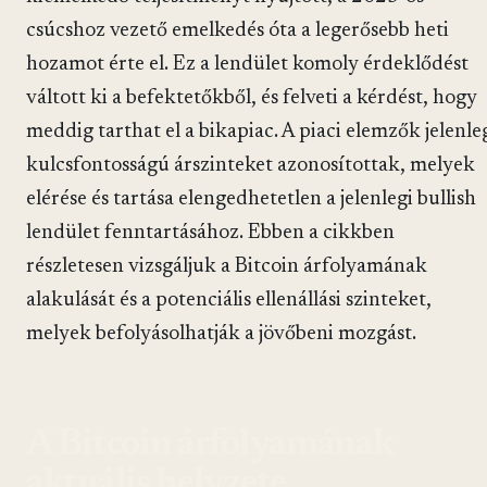
csúcshoz vezető emelkedés óta a legerősebb heti
hozamot érte el. Ez a lendület komoly érdeklődést
váltott ki a befektetőkből, és felveti a kérdést, hogy
meddig tarthat el a bikapiac. A piaci elemzők jelenle
kulcsfontosságú árszinteket azonosítottak, melyek
elérése és tartása elengedhetetlen a jelenlegi bullish
lendület fenntartásához. Ebben a cikkben
részletesen vizsgáljuk a Bitcoin árfolyamának
alakulását és a potenciális ellenállási szinteket,
melyek befolyásolhatják a jövőbeni mozgást.
A Bitcoin árfolyamának
aktuális helyzete