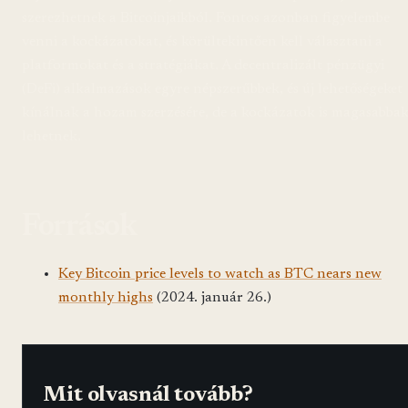
szerezhetnek a Bitcoinjaikból. Fontos azonban figyelembe
venni a kockázatokat, és körültekintően kell választani a
platformokat és a stratégiákat. A decentralizált pénzügyi
(DeFi) alkalmazások egyre népszerűbbek, és új lehetőségeket
kínálnak a hozam szerzésére, de a kockázatok is magasabba
lehetnek.
Források
Key Bitcoin price levels to watch as BTC nears new
monthly highs
(2024. január 26.)
Mit olvasnál tovább?