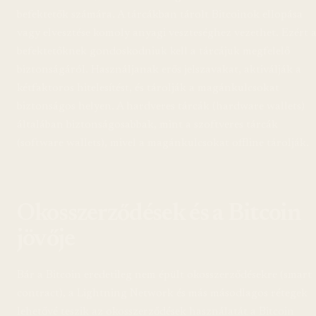
befektetők számára. A tárcákban tárolt Bitcoinok ellopása
vagy elvesztése komoly anyagi veszteséghez vezethet. Ezért 
befektetőknek gondoskodniuk kell a tárcájuk megfelelő
biztonságáról. Használjanak erős jelszavakat, aktiválják a
kétfaktoros hitelesítést, és tárolják a magánkulcsokat
biztonságos helyen. A hardveres tárcák (hardware wallets)
általában biztonságosabbak, mint a szoftveres tárcák
(software wallets), mivel a magánkulcsokat offline tárolják.
Okosszerződések és a Bitcoin
jövője
Bár a Bitcoin eredetileg nem épült okosszerződésekre (smart
contract), a Lightning Network és más másodlagos rétegek
lehetővé teszik az okosszerződések használatát a Bitcoin