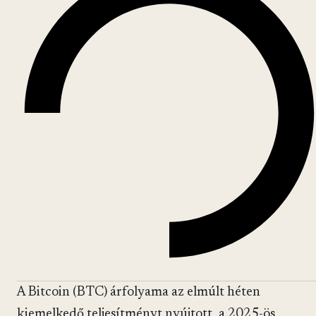
A Bitcoin (BTC) árfolyama az elmúlt héten
kiemelkedő teljesítményt nyújtott, a 2025-ös