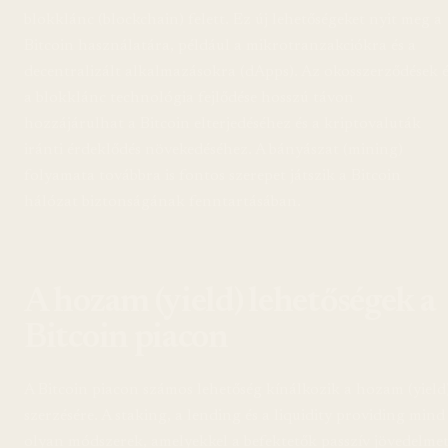
blokklánc (blockchain) felett. Ez új lehetőségeket nyit meg a
Bitcoin használatára, például a mikrotranzakciókra és a
decentralizált alkalmazásokra (dApps). Az okosszerződések é
a blokklánc technológia fejlődése hosszú távon
hozzájárulhat a Bitcoin elterjedéséhez és a kriptovaluták
iránti érdeklődés növekedéséhez. A bányászat (mining)
folyamata továbbra is fontos szerepet játszik a Bitcoin
hálózat biztonságának fenntartásában.
A hozam (yield) lehetőségek a
Bitcoin piacon
A Bitcoin piacon számos lehetőség kínálkozik a hozam (yield
szerzésére. A staking, a lending és a liquidity providing mind
olyan módszerek, amelyekkel a befektetők passzív jövedelme