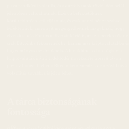
piaca rendkívül volatilis, és az árfolyamok rövid időn belül
jelentősen változhatnak. Ezért a befektetőknek
körültekintően kell eljárniuk, és csak annyi pénzt szabad
befektetniük, amennyit megengedhetnek maguknak, hogy
elveszítsenek. Fontos a diverzifikáció is, azaz a befektetők ne
csak Bitcoinba fektessenek be, hanem más kriptovalutákba és
hagyományos eszközökbe is. A blokklánc technológia és a
kriptovaluták iránti érdeklődés növekedése hosszú távon
pozitív hatással lehet a Bitcoin árfolyamára, de a rövid távú
volatilitás továbbra is jelen lehet.
A tárca biztonságának
fontossága
A Bitcoin tárca (wallet) biztonsága kiemelten fontos a