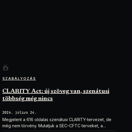
SZABÁLYOZÁS
CLARITY Act: új szöveg van, szenátusi
többség még nincs
2026. július 24.
Megjelent a 616 oldalas szenátusi CLARITY-tervezet, de
még nem törvény. Mutatjuk a SEC–CFTC terveket, a
vitákat és a következő lépéseket.