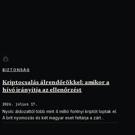
BIZTONSÁG
Kriptocsalás álrendőrökkel: amikor a
hívó irányítja az ellenőrzést
2026. július 17.
Nyolc áldozattól több mint 4 millió fontnyi kriptót loptak el.
A brit nyomozás és két magyar eset feltárja a zárt
ellenőrzési csapdát.