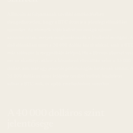
A Bitcoin árfolyamának további emelkedéséhez
elengedhetetlen, hogy a BTC áttörje a jelenlegi ellenállási
szinteket. Az elemzők több kulcsfontosságú szintet
azonosítottak, melyek meghatározzák a jövőbeni mozgást. 
első ellenállási szint a 30 000 dollár körül alakul, amit a BT
már többször is megpróbált átlépni. Ha a Bitcoin sikerrel ves
ezt az akadályt, akkor a következő ellenállási szint a 35 000
dollár, ami már egy jelentős pszichológiai határnak számít. A
35 000 dolláros szint átlépése további bullish lendületet
adhat a BTC-nek, és újabb emelkedéshez vezethet.
A 40 000 dolláros szint
jelentősége