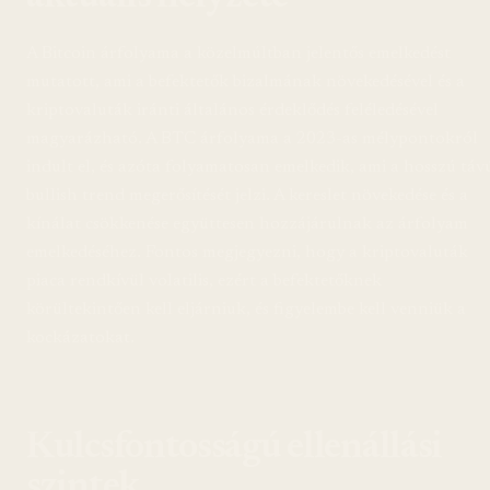
A Bitcoin árfolyama a közelmúltban jelentős emelkedést
mutatott, ami a befektetők bizalmának növekedésével és a
kriptovaluták iránti általános érdeklődés feléledésével
magyarázható. A BTC árfolyama a 2023-as mélypontokról
indult el, és azóta folyamatosan emelkedik, ami a hosszú táv
bullish trend megerősítését jelzi. A kereslet növekedése és a
kínálat csökkenése együttesen hozzájárulnak az árfolyam
emelkedéséhez. Fontos megjegyezni, hogy a kriptovaluták
piaca rendkívül volatilis, ezért a befektetőknek
körültekintően kell eljárniuk, és figyelembe kell venniük a
kockázatokat.
Kulcsfontosságú ellenállási
szintek