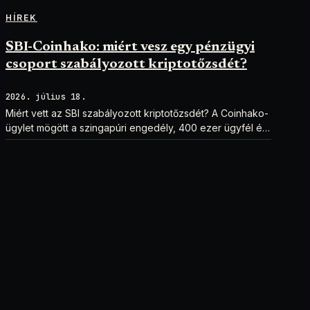
HÍREK
SBI-Coinhako: miért vesz egy pénzügyi
csoport szabályozott kriptotőzsdét?
2026. július 18.
Miért vett az SBI szabályozott kriptotőzsdét? A Coinhako-
ügylet mögött a szingapúri engedély, 400 ezer ügyfél és
egy stablecoin-terv áll.