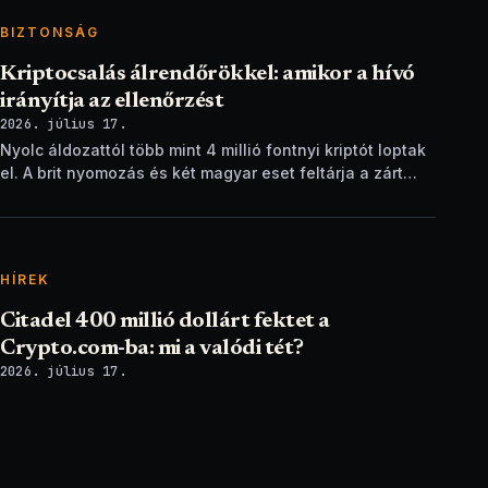
BIZTONSÁG
Kriptocsalás álrendőrökkel: amikor a hívó
irányítja az ellenőrzést
2026. július 17.
Nyolc áldozattól több mint 4 millió fontnyi kriptót loptak
el. A brit nyomozás és két magyar eset feltárja a zárt
ellenőrzési csapdát.
HÍREK
Citadel 400 millió dollárt fektet a
Crypto.com-ba: mi a valódi tét?
2026. július 17.