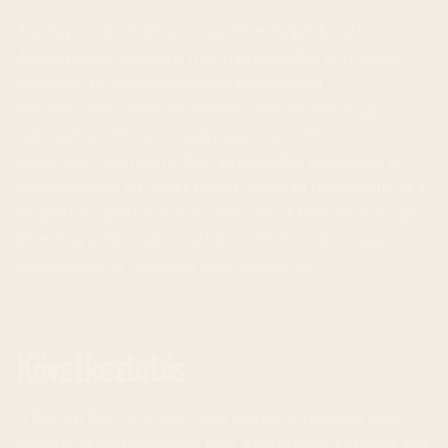
A mélypontok idején a hozam lehetőségét kínáló
decentralizált pénzügyi (DeFi) protokollok is vonzóak
lehetnek. Az okosszerződések segítségével
automatizáltan lehet kereskedni, kölcsönadni vagy
stakingelni a Bitcoin-t, ami passzív jövedelmet
generálhat. Azonban a DeFi protokollok használata is
kockázatokkal jár, ezért fontos alaposan tájékozódni és a
megbízható platformokat választani. A bányászat is egy
lehetőség a Bitcoinhoz való hozzáférésre, de magas
költségekkel és technikai ismeretekkel jár.
Következtetés
A Bitcoin Fear & Greed Index mélypontra jutása erős
félelmet és pesszimizmust jelez a befektetők körében. Bár