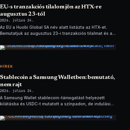
EU-s tranzakciós tilalom jön az HTX-re
augusztus 23-tól
2026. július 24.
Az EU a Huobi Global SA név alatt listázta az HTX-et.
Bemutatjuk az augusztus 23-i tranzakciós tilalmat és a
brit szankciók eltérését.
HÍREK
Stablecoin a Samsung Walletben: bemutató,
nem rajt
2026. július 24.
A Samsung Wallet stablecoin-támogatást helyezett
kilátásba és USDC-t mutatott a színpadon, de indulási
dátum és technikai részletek nélkül.