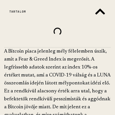
TARTALOM
A Bitcoin piaca jelenleg mély félelemben úszik,
amit a Fear & Greed Index is megerősít. A
legfrissebb adatok szerint az index 10%-os
értéket mutat, ami a COVID-19 válság és a LUNA
összeomlás idején látott mélypontokat idézi elő.
Ez a rendkívül alacsony érték arra utal, hogy a
befektetők rendkívüli pesszimisták és aggódnak
a Bitcoin jövője miatt. De mit jelent ez a