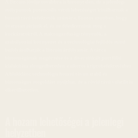
A Bitcoin jövője továbbra is bizonytalan, de a jelenlegi
mélypontok potenciális vételi lehetőséget kínálhatnak a
hosszú távú befektetők számára. Fontos azonban, hogy
óvatosan járjunk el, és ne feledkezzünk meg a
kockázatokról. A makrogazdasági tényezők, a
szabályozási környezet és a technológiai fejlődés mind
befolyásolhatják a Bitcoin árfolyamát. A tárca
biztonságának megőrzése és a diverzifikált portfólió
kialakítása elengedhetetlen a sikeres kriptobefektetéshez.
A blokklánc technológia hosszú távon stabil és
biztonságos megoldást nyújthat, de a rövid távú volatilitás
elkerülhetetlen.
A hozam lehetőségei a jelenlegi
helyzetben