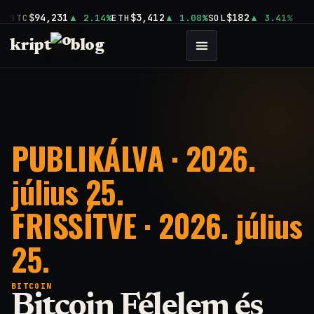
$94,231
$3,412
$182
BTC
2.14%
ETH
1.08%
SOL
3.41%
kript
blog
PUBLIKÁLVA · 2026.
július 25.
FRISSÍTVE · 2026. július
25.
BITCOIN
Bitcoin Félelem és