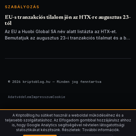
SZABÁLYOZÁS
EU-s tranzakciós tilalom jön az HTX-re augusztus 23-
tól
Az EU a Huobi Global SA név alatt listázta az HTX-et.
Bemutatjuk az augusztus 23-i tranzakciós tilalmat és a brit
szankciók eltérését.
© 2026 kriptoblog.hu — Minden jog fenntartva
Adatvédelem
Impresszum
Cookie
A KriptoBlog.hu sütiket használ a weboldal működéséhez és a
teljesebb szolgáltatáshoz. Az Elfogadom gombbal hozzájárulsz ahhoz
is, hogy Google Analytics segítségével névtelen látogatottsági
statisztikákat készítsünk. Részletek: További információk.