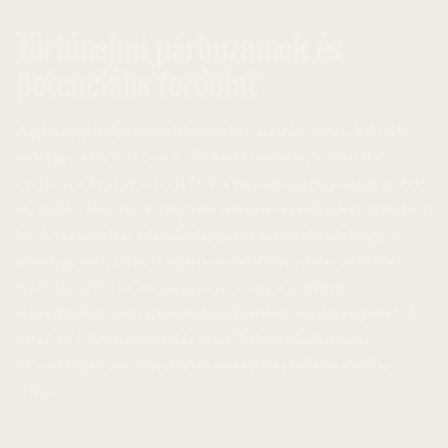
Történelmi párhuzamok és
potenciális fordulat
A jelenlegi helyzet emlékeztethet a 2020-as COVID-19
válságra és a 2022-es LUNA összeomlásra. Mindkét
esetben a Fear & Greed Index hasonló mélypontokat ért
el, majd a Bitcoin árfolyama jelentős emelkedést mutatott
be. A történelmi adatok alapján feltételezhető, hogy a
jelenlegi mélypont is egy potenciális fordulat jele lehet.
Azonban fontos megjegyezni, hogy a múltbeli
teljesítmény nem garantálja a jövőbeli eredményeket. A
2022-es FTX összeomlás utáni helyzet különösen
óvatosságra int, mivel a bizalom helyreállítása időbe
telhet.