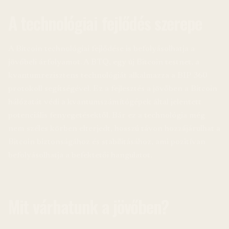
A technológiai fejlődés szerepe
A Bitcoin technológiai fejlődése is befolyásolhatja a
jövőbeli árfolyamot. A BTQ, egy új Bitcoin testnet, a
kvantumrezisztens technológiát alkalmazza a BIP 360
protokoll segítségével. Ez a fejlesztés a jövőben a Bitcoin
hálózatát védi a kvantumszámítógépek által jelentett
potenciális fenyegetésektől. Bár ez a technológia még
nem széles körben elterjedt, hosszú távon hozzájárulhat a
Bitcoin biztonságához és stabilitásához, ami pozitívan
befolyásolhatja a befektetői hangulatot.
Mit várhatunk a jövőben?