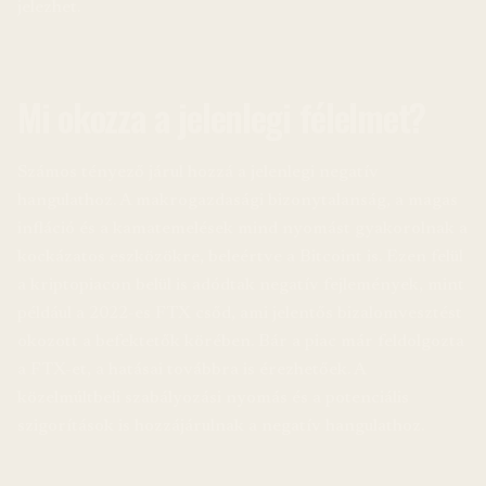
jelezhet.
Mi okozza a jelenlegi félelmet?
Számos tényező járul hozzá a jelenlegi negatív
hangulathoz. A makrogazdasági bizonytalanság, a magas
infláció és a kamatemelések mind nyomást gyakorolnak a
kockázatos eszközökre, beleértve a Bitcoint is. Ezen felül
a kriptopiacon belül is adódtak negatív fejlemények, mint
például a 2022-es FTX csőd, ami jelentős bizalomvesztést
okozott a befektetők körében. Bár a piac már feldolgozta
a FTX-et, a hatásai továbbra is érezhetőek. A
közelmúltbeli szabályozási nyomás és a potenciális
szigorítások is hozzájárulnak a negatív hangulathoz.