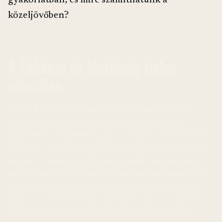
gyakorlatban, és mire számíthatunk a
közeljövőben?
A Félelem és Mohóság Index
jelentése
A Fear & Greed Index egy összetett mutató, amely a
Bitcoin piaci hangulatát méri. Több tényezőt vesz
figyelembe, mint például a piaci volatilitás, a kereskedési
volumen, a közösségi média aktivitás és a Google Trends
adatok. Az index 0 és 100 közötti skálán mozog, ahol a 0 a
mély félelmet, a 100 pedig a rendkívüli mohóságot jelenti.
A történelmi adatok azt mutatják, hogy a mély félelem
gyakran vételi lehetőséget jelenthet, míg a rendkívüli
mohóság túlvásároltságot és potenciális korrekciót