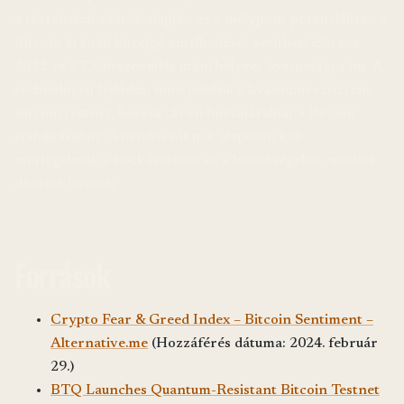
a történelmi adatok alapján ez a mélypont potenciálisan a
Bitcoin árának közelgő emelkedését vetítheti előre, a
2022-es FTX összeomlás utáni helyzet óvatosságra int. A
technológiai fejlődés, mint például a kvantumrezisztens
Bitcoin testnet, hosszú távon hozzájárulhat a Bitcoin
stabilitásához. A befektetőknek alaposan kell
mérlegelniük a kockázatokat és a lehetőségeket, mielőtt
döntést hoznak.
Források
Crypto Fear & Greed Index – Bitcoin Sentiment –
Alternative.me
(Hozzáférés dátuma: 2024. február
29.)
BTQ Launches Quantum-Resistant Bitcoin Testnet