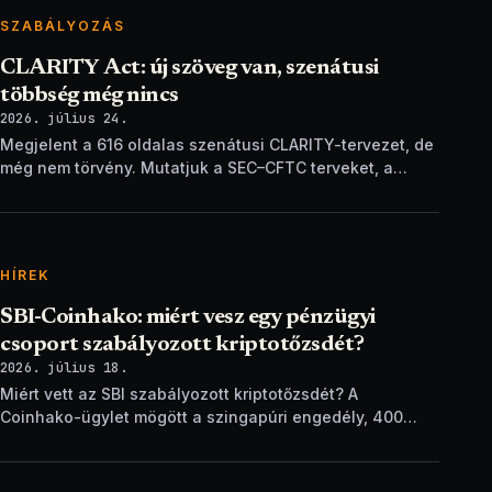
SZABÁLYOZÁS
CLARITY Act: új szöveg van, szenátusi
többség még nincs
2026. július 24.
Megjelent a 616 oldalas szenátusi CLARITY-tervezet, de
még nem törvény. Mutatjuk a SEC–CFTC terveket, a
vitákat és a következő lépéseket.
HÍREK
SBI-Coinhako: miért vesz egy pénzügyi
csoport szabályozott kriptotőzsdét?
2026. július 18.
Miért vett az SBI szabályozott kriptotőzsdét? A
Coinhako-ügylet mögött a szingapúri engedély, 400
ezer ügyfél és egy stablecoin-terv áll.