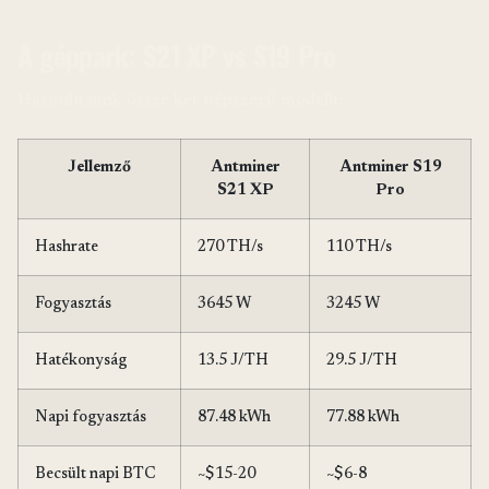
A géppark: S21 XP vs S19 Pro
Hasonlítsunk össze két népszerű modellt:
Jellemző
Antminer
Antminer S19
S21 XP
Pro
Hashrate
270 TH/s
110 TH/s
Fogyasztás
3645 W
3245 W
Hatékonyság
13.5 J/TH
29.5 J/TH
Napi fogyasztás
87.48 kWh
77.88 kWh
Becsült napi BTC
~$15-20
~$6-8