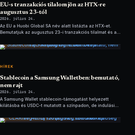
EU-s tranzakciós tilalom jön az HTX-re
augusztus 23-tól
2026. július 24.
Az EU a Huobi Global SA név alatt listázta az HTX-et.
Bemutatjuk az augusztus 23-i tranzakciós tilalmat és a
brit szankciók eltérését.
HÍREK
Stablecoin a Samsung Walletben: bemutató,
nem rajt
2026. július 24.
A Samsung Wallet stablecoin-támogatást helyezett
kilátásba és USDC-t mutatott a színpadon, de indulási
dátum és technikai részletek nélkül.