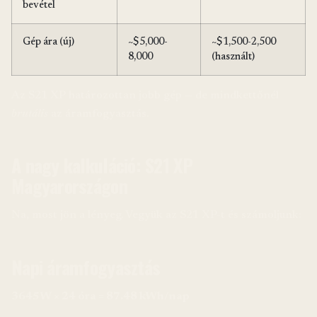
bevétel
Gép ára (új)
~$5,000-
~$1,500-2,500
8,000
(használt)
Az S21 XP határozottan jobb gép — de mindkettőnél
brutális
az áramfogyasztás.
A nagy kalkuláció: S21 XP
Magyarországon
Na, most jön a lényeg. Vegyük az S21 XP-t és számoljunk:
Napi áramfogyasztás
3645W × 24 óra = 87.48 kWh/nap