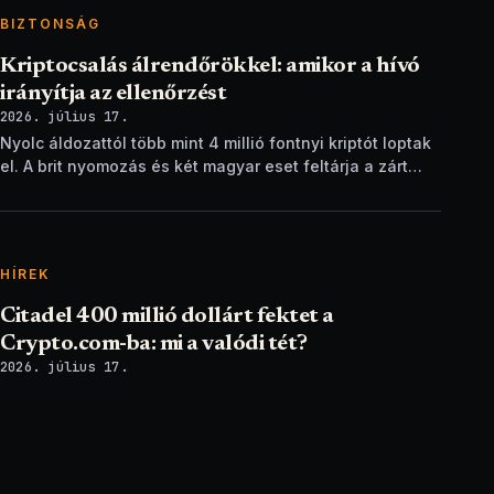
BIZTONSÁG
Kriptocsalás álrendőrökkel: amikor a hívó
irányítja az ellenőrzést
2026. július 17.
Nyolc áldozattól több mint 4 millió fontnyi kriptót loptak
el. A brit nyomozás és két magyar eset feltárja a zárt
ellenőrzési csapdát.
HÍREK
Citadel 400 millió dollárt fektet a
Crypto.com-ba: mi a valódi tét?
2026. július 17.