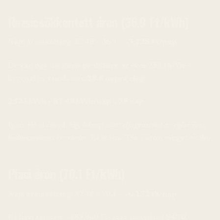
Rezsicsökkentett áron (36.9 Ft/kWh)
Napi áramköltség: 87.48 × 36.9 =
~3,228 Ft/nap
De van egy hatalmas probléma: az éves 2523 kWh-s
kerettel ez mindössze
28.8 napra
elég!
2523 kWh ÷ 87.48 kWh/nap ≈ 28 nap
Igen, jól olvasod.
Egy hónap alatt elfogyasztod az egész éves
kedvezményes keretedet.
És utána? Piaci áron megy tovább.
Piaci áron (70.1 Ft/kWh)
Napi áramköltség: 87.48 × 70.1 =
~6,132 Ft/nap
Ez havi szinten: ~183,960 Ft, azaz nagyjából
$470-