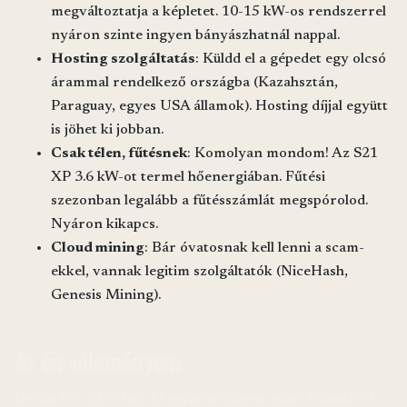
megváltoztatja a képletet. 10-15 kW-os rendszerrel
nyáron szinte ingyen bányászhatnál nappal.
Hosting szolgáltatás
: Küldd el a gépedet egy olcsó
árammal rendelkező országba (Kazahsztán,
Paraguay, egyes USA államok). Hosting díjjal együtt
is jöhet ki jobban.
Csak télen, fűtésnek
: Komolyan mondom! Az S21
XP 3.6 kW-ot termel hőenergiában. Fűtési
szezonban legalább a fűtésszámlát megspórolod.
Nyáron kikapcs.
Cloud mining
: Bár óvatosnak kell lenni a scam-
ekkel, vannak legitim szolgáltatók (NiceHash,
Genesis Mining).
Az én véleményem
Őszintén? 2026-ban Magyarországon, piaci áramárral