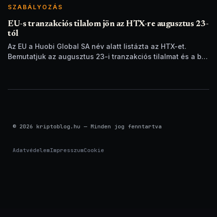
SZABÁLYOZÁS
EU-s tranzakciós tilalom jön az HTX-re augusztus 23-
tól
Az EU a Huobi Global SA név alatt listázta az HTX-et.
Bemutatjuk az augusztus 23-i tranzakciós tilalmat és a brit
szankciók eltérését.
© 2026 kriptoblog.hu — Minden jog fenntartva
Adatvédelem
Impresszum
Cookie