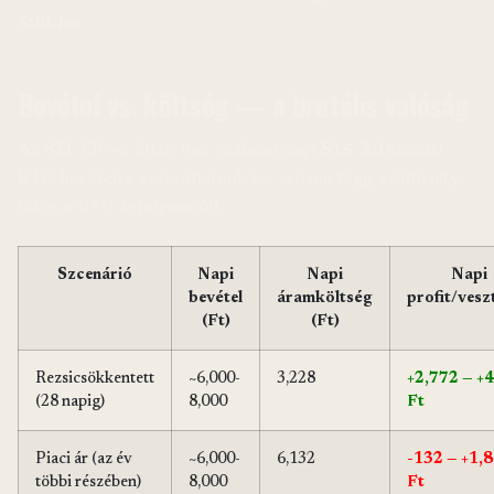
500/hó
Bevétel vs. költség — a brutális valóság
Az S21 XP-vel 2026-ban reálisan napi
$15-20
közötti
BTC bevételre számíthatunk (ez erősen függ a difficulty-
től és a BTC árfolyamtól).
Szcenárió
Napi
Napi
Napi
bevétel
áramköltség
profit/vesz
(Ft)
(Ft)
Rezsicsökkentett
~6,000-
3,228
+2,772 — +
(28 napig)
8,000
Ft
Piaci ár (az év
~6,000-
6,132
-132 — +1,
többi részében)
8,000
Ft