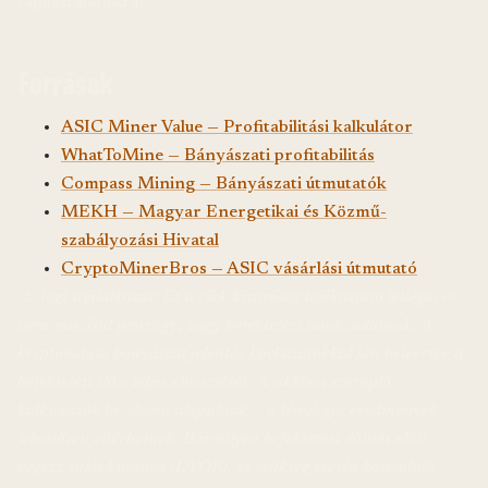
tapasztalatokra!
Források
ASIC Miner Value — Profitabilitási kalkulátor
WhatToMine — Bányászati profitabilitás
Compass Mining — Bányászati útmutatók
MEKH — Magyar Energetikai és Közmű-
szabályozási Hivatal
CryptoMinerBros — ASIC vásárlási útmutató
⚠️ Jogi nyilatkozat: Ez a cikk kizárólag tájékoztató jellegű, és
nem minősül pénzügyi vagy befektetési tanácsadásnak. A
kriptovaluta bányászat jelentős kockázatokkal jár, beleértve a
befektetett tőke teljes elvesztését. A cikkben szereplő
kalkulációk becslésen alapulnak — a tényleges eredmények
jelentősen eltérhetnek. Bármilyen befektetési döntés előtt
végezz saját kutatást (DYOR), és szükség esetén konzultálj