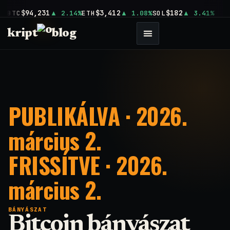
$94,231
$3,412
$182
BTC
2.14%
ETH
1.08%
SOL
3.41%
kript
blog
PUBLIKÁLVA · 2026.
március 2.
FRISSÍTVE · 2026.
március 2.
BÁNYÁSZAT
Bitcoin bányászat