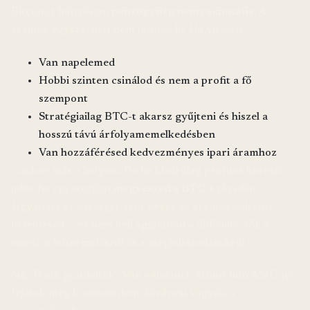
Bitcoin-t bányászni
pénzügyileg nem racionális
. A
számok egyszerűen nem jönnek ki. Ha viszont:
Van napelemed
Hobbi szinten csinálod és nem a profit a fő
szempont
Stratégiailag BTC-t akarsz gyűjteni és hiszel a
hosszú távú árfolyamemelkedésben
Van hozzáférésed kedvezményes ipari áramhoz
…akkor más a helyzet. De ha kizárólag profitot keresel,
jobb, ha egyszerűen
megveszed a BTC-t
tőzsdén.
Ugyanazt az összeget amit gévre és áramra költenél,
befekteted — és nem kell aggódnod a difficulty-ről, a
zajról, a hőtermelésről és a meghibásodásokról.
Na, Ti mit gondoltok? Van valakinek itthon futó ASIC-je?
Írjátok meg kommentben, kíváncsi vagyok a