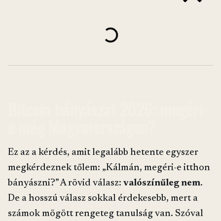
Bitcoin bányászat 2026: megéri-
e még Magyarországon?
Ez az a kérdés, amit legalább hetente egyszer
megkérdeznek tőlem: „Kálmán, megéri-e itthon
bányászni?” A rövid válasz:
valószínűleg nem
.
De a hosszú válasz sokkal érdekesebb, mert a
számok mögött rengeteg tanulság van. Szóval