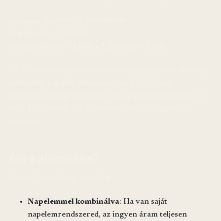
Gép ára: ~$6,500 ≈ 2,600,000 Ft
Napi profit: ~2,000 Ft
ROI: 2,600,000 ÷ 2,000 = 1,300 nap ≈ 3.5 év
3.5 év! És ez az
optimista
verzió. A valóságban a difficulty
emelkedik, a gépek elavulnak, és a BTC ár sem
garantáltan megy felfelé. Az én tapasztalatom szerint a
valós ROI inkább 4-5 év körül lenne — ha egyáltalán
visszajön.
Van-e alternatíva?
Persze! Íme néhány gondolat:
Napelemmel kombinálva
: Ha van saját
napelemrendszered, az ingyen áram teljesen