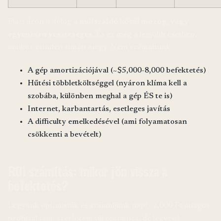
Piaci áron a dolog
a nullszaldó körül mozog, vagy
egyenesen veszteséges
. És ez még a legjobb esetben,
amikor minden simán megy. Nem számoltunk:
A gép amortizációjával (~$5,000-8,000 befektetés)
Hűtési többletköltséggel (nyáron klíma kell a
szobába, különben meghal a gép ÉS te is)
Internet, karbantartás, esetleges javítás
A difficulty emelkedésével (ami folyamatosan
csökkenti a bevételt)
ROI számítás: mikor jön vissza a
befektetés?
Legyünk optimisták és számoljunk napi ~2,000 Ft átlagos
profittal (ami szerintem túl optimista, de legyen):