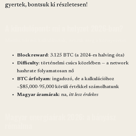
gyertek, bontsuk ki részletesen!
A kiindulópont: mi a helyzet 2026-ban?
Mielőtt bármit kalkulálnánk, nézzük meg a környezetet:
Block reward
: 3.125 BTC (a 2024-es halving óta)
Difficulty
: történelmi csúcs közelében — a network
hashrate folyamatosan nő
BTC árfolyam
: ingadozó, de a kalkulációhoz
~$85,000-95,000 körüli értékkel számolhatunk
Magyar áramárak
: na,
itt lesz érdekes
Magyar energiaárak 2026: a bányász
rémálma