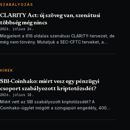
SZABÁLYOZÁS
CLARITY Act: új szöveg van, szenátusi
többség még nincs
2026. július 24.
Megjelent a 616 oldalas szenátusi CLARITY-tervezet, de
még nem törvény. Mutatjuk a SEC–CFTC terveket, a
vitákat és a következő lépéseket.
HÍREK
SBI-Coinhako: miért vesz egy pénzügyi
csoport szabályozott kriptotőzsdét?
2026. július 18.
Miért vett az SBI szabályozott kriptotőzsdét? A
Coinhako-ügylet mögött a szingapúri engedély, 400
ezer ügyfél és egy stablecoin-terv áll.