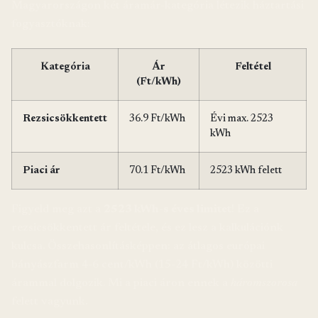
Magyarországon két áramár-kategória létezik háztartási
fogyasztóknak:
Kategória
Ár
Feltétel
(Ft/kWh)
Rezsicsökkentett
36.9 Ft/kWh
Évi max. 2523
kWh
Piaci ár
70.1 Ft/kWh
2523 kWh felett
Figyeld meg azt a
2523 kWh-s éves limitet
! Ez a
rezsicsökkentett ár feltétele, és ez lesz a kalkulációnk
kulcsa. Összehasonlításképpen: az átlagos európai
bányászfarm 4-6 cent/kWh (15-24 Ft/kWh) közötti
árammal dolgozik. Mi a piaci áron ennek a
háromszorosa
felett vagyunk.