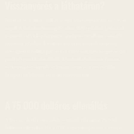
Visszanyerés a láthatáron?
Számos technikai indikátor egy lehetséges visszanyerést
sugall. A Relative Strength Index (RSI) például a túladott
zónából való kilépést mutat, ami potenciálisan vásárlói
nyomást jelezhet. Emellett a mozgó átlagok (moving
averages) is bullish jelzéseket küldenek, ami megerősíti a
pozitív trend kialakulását. A technikai elemzés fontos
eszköze a befektetők számára, segítve a potenciális
belépési és kilépési pontok azonosítását.
A 75 000 dolláros ellenállás
A Bitcoin árfolyamának következő fő célja a 75 000
dolláros ellenállás. Ha a BTC képes átlépni ezt a szintet,