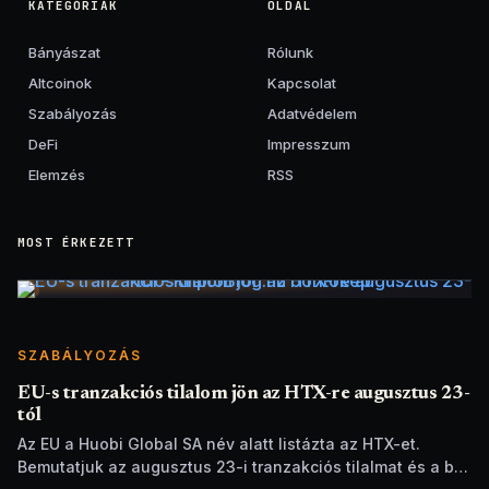
KATEGÓRIÁK
OLDAL
Bányászat
Rólunk
Altcoinok
Kapcsolat
Szabályozás
Adatvédelem
DeFi
Impresszum
Elemzés
RSS
MOST ÉRKEZETT
SZABÁLYOZÁS
EU-s tranzakciós tilalom jön az HTX-re augusztus 23-
tól
Az EU a Huobi Global SA név alatt listázta az HTX-et.
Bemutatjuk az augusztus 23-i tranzakciós tilalmat és a brit