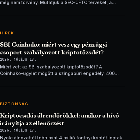
még nem törvény. Mutatjuk a SEC–CFTC terveket, a
vitákat és a következő lépéseket.
HÍREK
SBI-Coinhako: miért vesz egy pénzügyi
csoport szabályozott kriptotőzsdét?
2026. július 18.
Miért vett az SBI szabályozott kriptotőzsdét? A
Coinhako-ügylet mögött a szingapúri engedély, 400
ezer ügyfél és egy stablecoin-terv áll.
BIZTONSÁG
Kriptocsalás álrendőrökkel: amikor a hívó
irányítja az ellenőrzést
2026. július 17.
Nyolc áldozattól több mint 4 millió fontnyi kriptót loptak