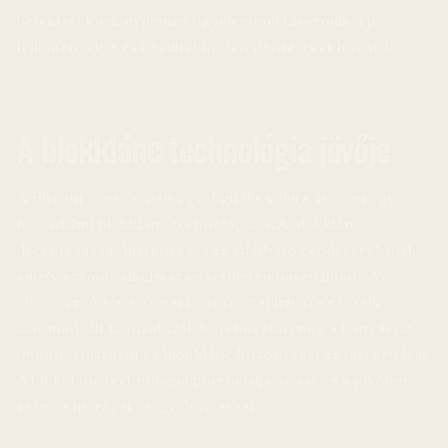
befektetőknek érdemes figyelemmel kísérniük a piaci
fejleményeket és körültekintően döntéseket hozniuk.
A blokklánc technológia jövője
A Bitcoin nem csupán egy digitális valuta, hanem egy
forradalmi blokklánc technológia is. A blokklánc
decentralizált, biztonságos és átlátható rendszert kínál,
amely számos alkalmazási területen használható. Az
okosszerződések (smart contracts) lehetővé teszik
automatizált tranzakciók létrehozását, míg a bányászat
(mining) biztosítja a blokklánc biztonságát és integritását.
A blokklánc technológia potenciálja óriási, és a jövőben
számos iparágat megváltoztathat.