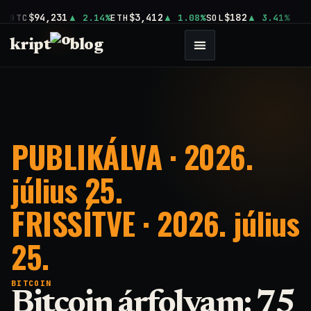
$94,231
$3,412
$182
BTC
2.14%
ETH
1.08%
SOL
3.41%
kript
blog
PUBLIKÁLVA · 2026.
július 25.
FRISSÍTVE · 2026. július
25.
BITCOIN
Bitcoin árfolyam: 75