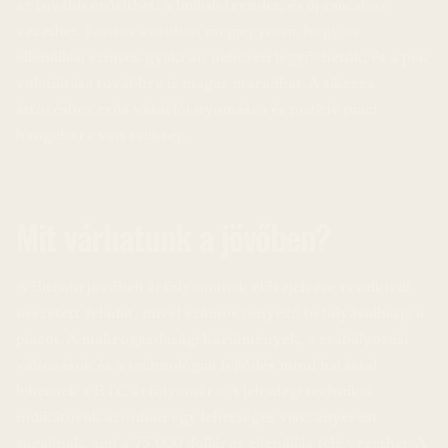
az tovább erősítheti a bullish trendet, és új csúcshoz
vezethet. Fontos azonban megjegyezni, hogy az
ellenállási szintek gyakran nehezen legyőzhetők, és a piac
volatilitása továbbra is magas maradhat. A sikeres
áttöréshez erős vásárlói nyomásra és pozitív piaci
hangulatra van szükség.
Mit várhatunk a jövőben?
A Bitcoin jövőbeli árfolyamának előrejelzése rendkívül
összetett feladat, mivel számos tényező befolyásolhatja a
piacot. A makrogazdasági körülmények, a szabályozási
változások és a technológiai fejlődés mind hatással
lehetnek a BTC árfolyamára. A jelenlegi technikai
indikátorok azonban egy lehetséges visszanyerést
sugallnak, ami a 75 000 dolláros ellenállás felé vezethet. A