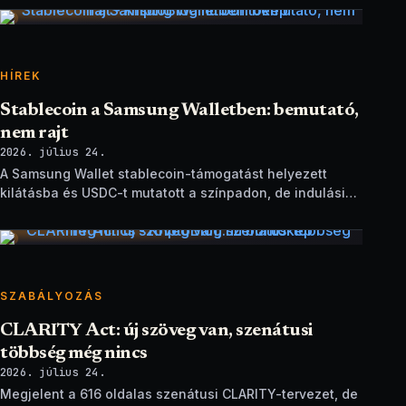
HÍREK
Stablecoin a Samsung Walletben: bemutató,
nem rajt
2026. július 24.
A Samsung Wallet stablecoin-támogatást helyezett
kilátásba és USDC-t mutatott a színpadon, de indulási
dátum és technikai részletek nélkül.
SZABÁLYOZÁS
CLARITY Act: új szöveg van, szenátusi
többség még nincs
2026. július 24.
Megjelent a 616 oldalas szenátusi CLARITY-tervezet, de