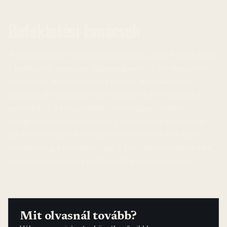
Befektetési tanácsok
A Bitcoin befektetés kockázatos lehet, ezért fontos, hogy
a befektetők alaposan tájékozódjanak és körültekintően
döntsenek. Ne fektessen be többet, mint amennyit
megengedhet magának elveszíteni, és diverzifikálja a
portfólióját. A tárca (wallet) biztonságos tárolása
elengedhetetlen, és érdemes a kétfaktoros hitelesítést
(2FA) is aktiválni. A hozam (yield) növelése érdekében
fontolja meg a stakinget vagy a DeFi platformokon való
részvételt, de mindig tájékozódjon a kockázatokról.
Mit olvasnál tovább?