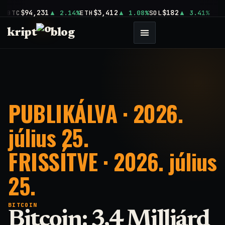
$94,231
$3,412
$182
BTC
2.14%
ETH
1.08%
SOL
3.41%
kript
blog
PUBLIKÁLVA · 2026.
július 25.
FRISSÍTVE · 2026. július
25.
BITCOIN
Bitcoin: 3,4 Milliárd