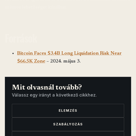
számos lehetőséget kínálhat.
Források
Bitcoin Faces $3.4B Long Liquidation Risk Near
$66.5K Zone
– 2024. május 3.
Mit olvasnál tovább?
Válassz egy irányt a következő cikkhez.
ELEMZÉS
SZABÁLYOZÁS