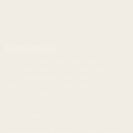
kriptovaluta tartományukból. Fontos azonban
megjegyezni, hogy ezek a lehetőségek kockázattal járnak,
ezért alaposan tájékozódni kell, mielőtt belefogunk.
Következtetés
A Bitcoin árfolyama jelenleg kritikus ponton van. A
66.500 dolláros zónában lévő 3,4 milliárd dolláros long
pozíciók likvidációjának kockázata komoly
figyelmeztetést jelent a befektetők számára. A technikai
indikátorok gyengülő bullish lendületet mutatnak, és a
70.000 dollár alatti áttörés gyors árcsökkenést válthat ki.
A kockázatkezelés kiemelten fontos, és a befektetőknek
fel kell készülniük a potenciális veszteségekre. A
blokklánc technológia és a kriptovaluták jövője azonban
továbbra is ígéretes, és a hosszú távú befektetők számára