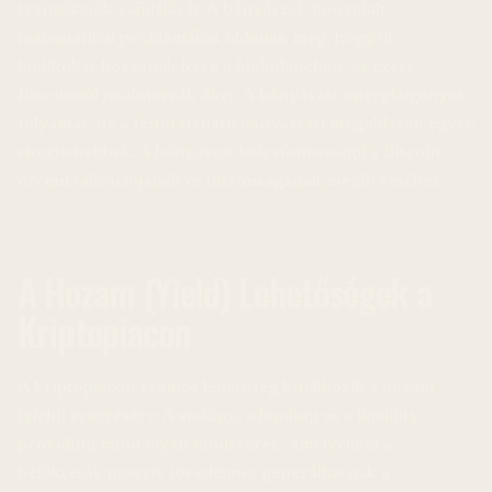
tranzakciók validálását. A bányászok bonyolult
matematikai problémákat oldanak meg, hogy új
blokkokat hozzanak létre a blokkláncban, és ezért
Bitcoinnal jutalmazzák őket. A bányászat energiaigényes
folyamat, de a fenntartható bányászati megoldások egyre
elterjedtebbek. A bányászat kulcsfontosságú a Bitcoin
decentralizációjának és biztonságának megőrzéséhez.
A Hozam (Yield) Lehetőségek a
Kriptopiacon
A kriptopiacon számos lehetőség kínálkozik a hozam
(yield) szerzésére. A staking, a lending és a liquidity
providing mind olyan módszerek, amelyekkel a
befektetők passzív jövedelmet generálhatnak a