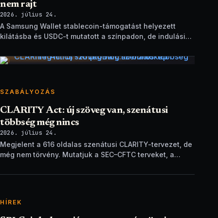
nem rajt
2026. július 24.
A Samsung Wallet stablecoin-támogatást helyezett
kilátásba és USDC-t mutatott a színpadon, de indulási
dátum és technikai részletek nélkül.
SZABÁLYOZÁS
CLARITY Act: új szöveg van, szenátusi
többség még nincs
2026. július 24.
Megjelent a 616 oldalas szenátusi CLARITY-tervezet, de
még nem törvény. Mutatjuk a SEC–CFTC terveket, a
vitákat és a következő lépéseket.
HÍREK