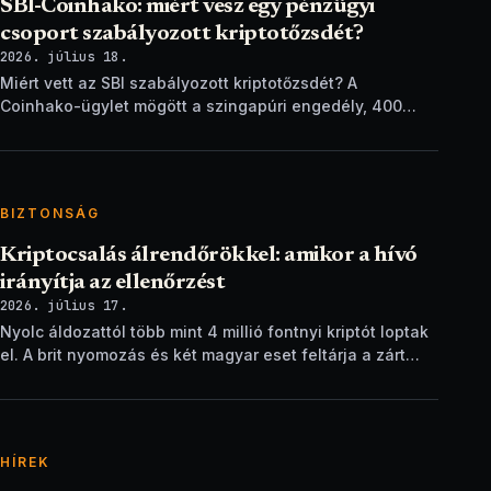
SBI-Coinhako: miért vesz egy pénzügyi
csoport szabályozott kriptotőzsdét?
2026. július 18.
Miért vett az SBI szabályozott kriptotőzsdét? A
Coinhako-ügylet mögött a szingapúri engedély, 400
ezer ügyfél és egy stablecoin-terv áll.
BIZTONSÁG
Kriptocsalás álrendőrökkel: amikor a hívó
irányítja az ellenőrzést
2026. július 17.
Nyolc áldozattól több mint 4 millió fontnyi kriptót loptak
el. A brit nyomozás és két magyar eset feltárja a zárt
ellenőrzési csapdát.
HÍREK