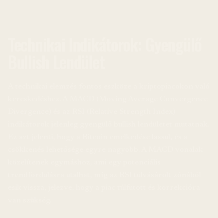
Technikai Indikátorok: Gyengülő
Bullish Lendület
A technikai elemzés fontos eszköze a kriptopiacokon való
kereskedéshez. A MACD (Moving Average Convergence
Divergence) és az RSI (Relative Strength Index)
indikátorok jelenleg gyengülő bullish lendületet mutatnak.
Ez azt jelenti, hogy a Bitcoin emelkedése lassul, és a
csökkenés lehetősége egyre nagyobb. A MACD vonalak
közelítenek egymáshoz, ami egy potenciális
trendfordulásra utalhat, míg az RSI túlvásárolt zónából
esik vissza, jelezve, hogy a piac túlfutott és korrekcióra
van szükség.