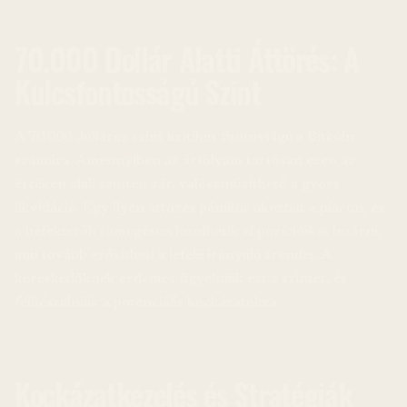
70.000 Dollár Alatti Áttörés: A
Kulcsfontosságú Szint
A 70.000 dolláros szint kritikus fontosságú a Bitcoin
számára. Amennyiben az árfolyam tartósan ezen az
értéken aluli szinten zár, valószínűsíthető a gyors
likvidáció. Egy ilyen áttörés pánikot okozhat a piacon, és
a befektetők tömegesen kezdhetik el pozícióikat lezárni,
ami tovább erősítheti a lefelé irányuló trendet. A
kereskedőknek érdemes figyelniük ezt a szintet, és
felkészülniük a potenciális kockázatokra.
Kockázatkezelés és Stratégiák