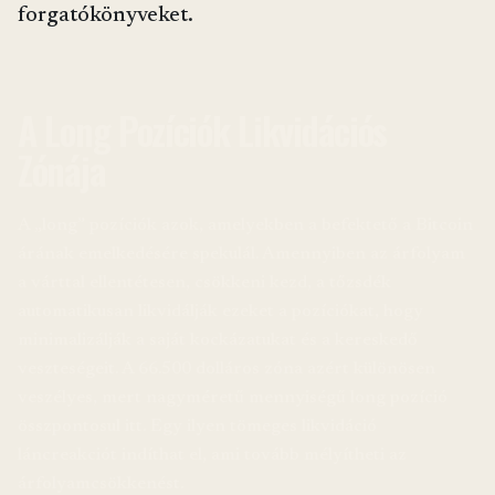
forgatókönyveket.
A Long Pozíciók Likvidációs
Zónája
A „long” pozíciók azok, amelyekben a befektető a Bitcoin
árának emelkedésére spekulál. Amennyiben az árfolyam
a várttal ellentétesen, csökkeni kezd, a tőzsdék
automatikusan likvidálják ezeket a pozíciókat, hogy
minimalizálják a saját kockázatukat és a kereskedő
veszteségeit. A 66.500 dolláros zóna azért különösen
veszélyes, mert nagyméretű mennyiségű long pozíció
összpontosul itt. Egy ilyen tömeges likvidáció
láncreakciót indíthat el, ami tovább mélyítheti az
árfolyamcsökkenést.