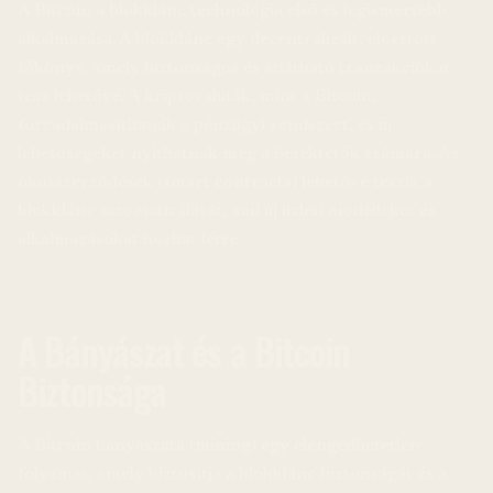
A Bitcoin a blokklánc technológia első és legismertebb
alkalmazása. A blokklánc egy decentralizált, elosztott
főkönyv, amely biztonságos és átlátható tranzakciókat
tesz lehetővé. A kriptovaluták, mint a Bitcoin,
forradalmasíthatják a pénzügyi rendszert, és új
lehetőségeket nyithatnak meg a befektetők számára. Az
okosszerződések (smart contracts) lehetővé teszik a
blokklánc automatizálását, ami új üzleti modelleket és
alkalmazásokat hozhat létre.
A Bányászat és a Bitcoin
Biztonsága
A Bitcoin bányászata (mining) egy elengedhetetlen
folyamat, amely biztosítja a blokklánc biztonságát és a