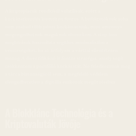
A kriptopiacok rendkívül volatilisak, ezért a
kockázatkezelés kiemelten fontos. A befektetőknek soha
nem szabad több pénzt kockáztatniuk, mint amennyit
megengedhetnek maguknak elveszíteni. A stop-loss
megbízások használata segíthet minimalizálni a
veszteségeket, ha az árfolyam a várttal ellentétesen
mozog. A diverzifikáció is fontos stratégia, amely segít
csökkenteni a portfólió kockázatát. Ne feledkezzünk meg
a tárca biztonságáról sem, a megfelelő védelem
elengedhetetlen a digitális eszközök megőrzéséhez.
A Blokklánc Technológia és a
Kriptovaluták Jövője