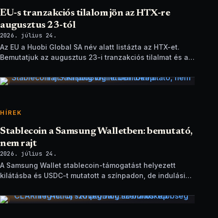
EU-s tranzakciós tilalom jön az HTX-re
augusztus 23-tól
2026. július 24.
Az EU a Huobi Global SA név alatt listázta az HTX-et.
Bemutatjuk az augusztus 23-i tranzakciós tilalmat és a
brit szankciók eltérését.
HÍREK
Stablecoin a Samsung Walletben: bemutató,
nem rajt
2026. július 24.
A Samsung Wallet stablecoin-támogatást helyezett
kilátásba és USDC-t mutatott a színpadon, de indulási
dátum és technikai részletek nélkül.