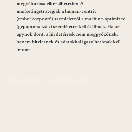
megváltozása elkerülhetetlen. A
marketingstratégiák a human-centric
(emberközpontú) szemléletről a machine-optimized
(gépoptimalizált) szemléletre kell átállniak. Ha az
ügynök dönt, a hirdetésnek nem meggyőzőnek,
hanem hitelesnek és adatokkal igazolhatónak kell
lennie.
Összegzés és kitekintés
Az internet gazdasága egy hatalmas átalakulás alatt áll. Az
ügynök alapú AI-kereskedelem (agentic AI commerce)
nem csupán egy új trend, hanem a hirdetés alapú,
figyelem-maximalizáló modell halála. Az a16z Crypto
elemzése és a piaci adatok (BTC 78 414 USD, ETH 2 334