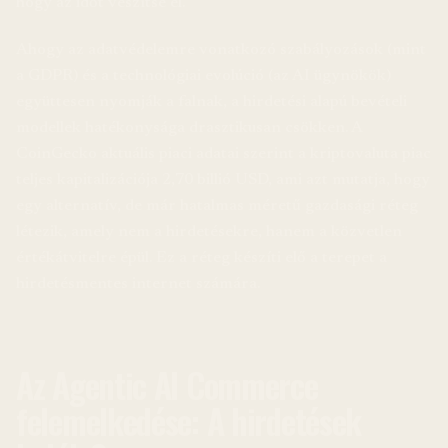
hogy az időt veszítse el.
Ahogy az adatvédelemre vonatkozó szabályozások (mint
a GDPR) és a technológiai evolúció (az AI ügynökök)
együttesen nyomják a falnak, a hirdetési alapú bevételi
modellek hatékonysága drasztikusan csökken. A
CoinGecko aktuális piaci adatai szerint a kriptovaluta piac
teljes kapitalizációja 2,70 billió USD, ami azt mutatja, hogy
egy alternatív, de már hatalmas méretű gazdasági réteg
létezik, amely nem a hirdetésekre, hanem a közvetlen
értékátvitelre épül. Ez a réteg készíti elő a terepet a
hirdetésmentes internet számára.
Az Agentic AI Commerce
felemelkedése: A hirdetések