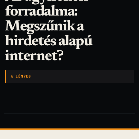
forradalma:
Megszűnik a
hirdetés alapú
internet?
A LÉNYEG