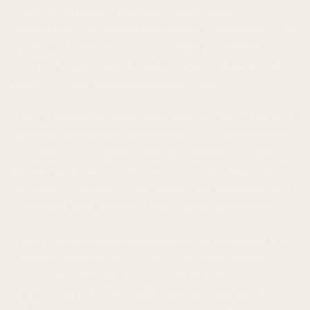
olyan infrastruktúra szükséges, amely képes a
pillanatszerű, autonóm és biztonságos transzakciókra. Itt
lép be a DeFi (decentralizált pénzügyi) protokollok
szerepe. A hagyományos banki rendszer túl lassú és túl
drága az AI ügynökök sebességéhez képest.
A DeFi protokollok integrációja lehetővé teszi, hogy az AI
ügynökök közvetlen, hirdetésmentes kereskedelmi utat
biztosítsanak. Az ügynök nem egy weboldalon regisztrál,
hanem egy okosszerződés (smart contract) segítségével
hajt végre a vásárlást. A technológia és a pénzügyek ez a
szimbiózisa teszi lehetővé a truly agentic gazdaságot.
A DeFi ökoszisztéma jelenlegi mérete és dinamikája is ezt
a trendet támasztja alá. A CoinGecko adatai alapján az
Ethereum (ETH) piaci értéke 2 334,11 USD, ami a smart
contract alapú ökoszisztémák dominanciáját jelzi. Bár az