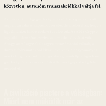
közvetlen, autonóm transzakciókkal váltja fel.
Az internet eddigi gazdasági szerződése egyszerű volt:
ingyen tartalmat kaptunk cserébe, de a feltétel az, hogy a
figyelmünket hirdetésekre fordítottuk. Az a16z Crypto
legutóbbi elemzése szerint ez a modell elavulttá vált.
Ahogy az AI ügynökök egyre autonómabbá válnak, a
döntési folyamatokból kizárulóvá válik a hagyományos
marketing, és az internet gazdasági modellje a figyelem-
gazdaságból a transzakció-hatékonyság-gazdaság felé
mozdul el.
A civilizáció piactere a válságban:
Miért nem működik már az