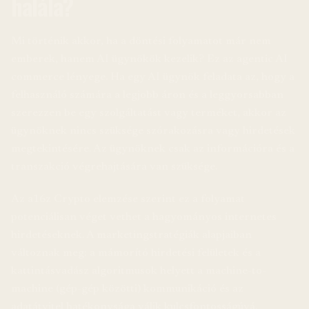
halála?
Mi történik akkor, ha a döntési folyamatot már nem
emberek, hanem AI ügynökök kezelik? Ez az agentic AI
commerce lényege. Ha egy AI ügynök feladata az, hogy a
felhasználó számára a legjobb áron és a leggyorsabban
szerezzen be egy szolgáltatást vagy terméket, akkor az
ügynöknek nincs szüksége szórakozásra vagy hirdetések
megtekintésére. Az ügynöknek csak az információra és a
transzakció végrehajtására van szüksége.
Az a16z Crypto elemzése szerint ez a folyamat
potenciálisan véget vethet a hagyományos internetes
hirdetéseknek. A marketingstratégiák alapjaiban
változnak meg: a mámorító hirdetési felületek és a
kattintásvadász algoritmusok helyett a machine-to-
machine (gép-gép közötti) kommunikáció és az
adatátvitel hatékonysága válik kulcsfontosságúvá.