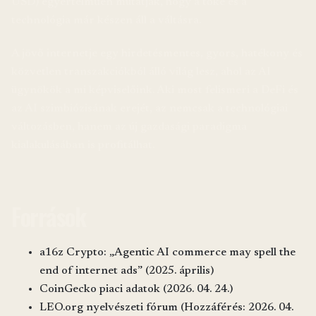
USD) egyértelműen mutatják, hogy a tőke és a
technológia már készen áll a váltásra.
A jövő internetje egy hirdetésmentes, gyors, hatékony és
közvetlen transzakciókból álló világ lesz, ahol az AI
ügynökök a mi képviselőink. Aki most felismeri a DeFi és
az AI szimbiózisának erejét, az nemcsak a technológiai
változásben, hanem az új gazdasági paradigma
kialakulásában is profitálhat.
Források
a16z Crypto: „Agentic AI commerce may spell the
end of internet ads” (2025. április)
CoinGecko piaci adatok (2026. 04. 24.)
LEO.org nyelvészeti fórum (Hozzáférés: 2026. 04.