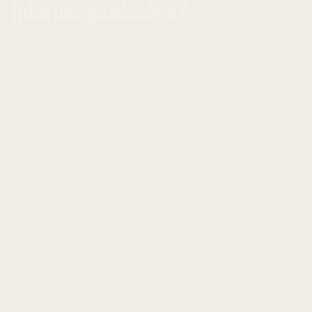
internet gazdasága?
Az internetet gyakran nevezik a modern civilizáció
piactérévé, de ez a piactér jelenleg egy olyan struktúrával
küzd, amely már nem szolgálja a felhasználók valódi
érdekeit. Az a16z Crypto blogposztja alapján, Sam
Ragsdale elemzése szerint a jelenlegi gazdasági szerződés
már nem működik a növekvő technológiai komplexitás
mellett.
A mai internet gazdaságának motorja a figyelem-
gazdaság (attention economy). A platformok célja nem
az, hogy a felhasználó a lehető leghatékonyabb módon
érjen el egy termékhez, hanem az, hogy a lehető legtöbb
időt és figyelmet töltse a felületen, hogy több hirdetést
lásson. Ez a modell inherently konfliktusos: a felhasználó
időt akar megtakarítani, a platform pedig azt akarja,