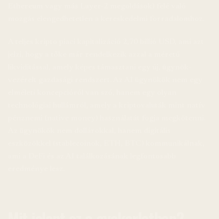
Ethereum vagy más Layer-2 megoldások) felé való
mozgás elengedhetetlen a kereskedelmi forradalomhoz.
A teljes kripto piaci kapitalizáció 2,70 billió USD, ami azt
jelzi, hogy a tőke már rendelkezik azzal a méretű
likviditással, amely képes támasztani egy új, ügynök-
vezérelt gazdasági rendszert. Az AI ügynökök nem egy
elméleti koncepcióról van szó, hanem egy olyan
technológiai hullámról, amely a kriptovaluták mint natív
pénznemi (native money) használatát fogja megkötenni.
Az ügynökök nem dollárokkal, hanem digitális
eszközökkel (stablecoinok, ETH, BTC) kommunikálnak,
ami a DeFi és az AI találkozásának legfontosabb
eredménye lesz.
Mit jelent ez a gyakorlatban?