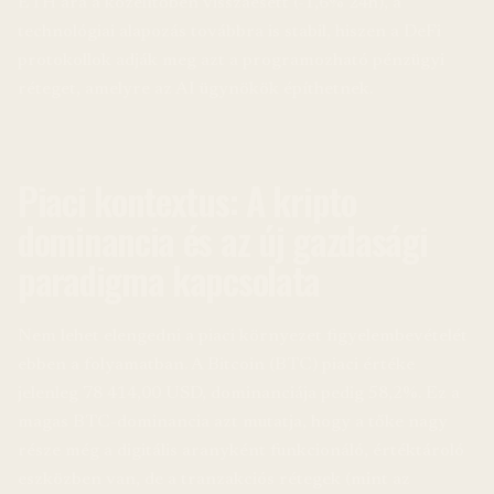
ETH ára a közelítőben visszaesett (-1,6% 24h), a
technológiai alapozás továbbra is stabil, hiszen a DeFi
protokollok adják meg azt a programozható pénzügyi
réteget, amelyre az AI ügynökök építhetnek.
Piaci kontextus: A kripto
dominancia és az új gazdasági
paradigma kapcsolata
Nem lehet elengedni a piaci környezet figyelembevételét
ebben a folyamatban. A Bitcoin (BTC) piaci értéke
jelenleg 78 414,00 USD, dominanciája pedig 58,2%. Ez a
magas BTC-dominancia azt mutatja, hogy a tőke nagy
része még a digitális aranyként funkcionáló, értéktároló
eszközben van, de a tranzakciós rétegek (mint az