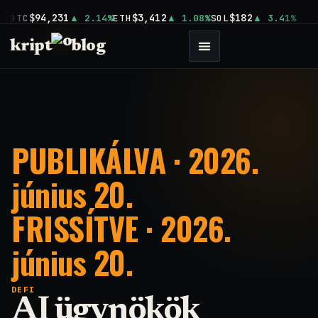
$94,231
$3,412
$182
BTC
2.14%
ETH
1.08%
SOL
3.41%
kript
blog
PUBLIKÁLVA · 2026.
június 20.
FRISSÍTVE · 2026.
június 20.
DEFI
AI ügynökök