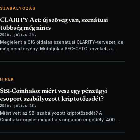
SZABÁLYOZÁS
CLARITY Act: új szöveg van, szenátusi
többség még nincs
2026. július 24.
Megjelent a 616 oldalas szenátusi CLARITY-tervezet, de
még nem törvény. Mutatjuk a SEC–CFTC terveket, a
vitákat és a következő lépéseket.
HÍREK
SBI-Coinhako: miért vesz egy pénzügyi
csoport szabályozott kriptotőzsdét?
2026. július 18.
Miért vett az SBI szabályozott kriptotőzsdét? A
Coinhako-ügylet mögött a szingapúri engedély, 400
ezer ügyfél és egy stablecoin-terv áll.