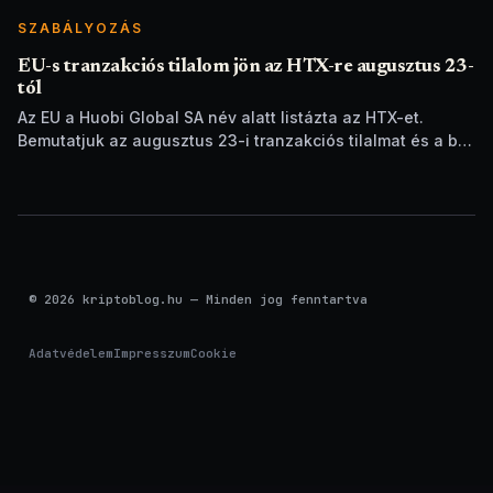
SZABÁLYOZÁS
EU-s tranzakciós tilalom jön az HTX-re augusztus 23-
tól
Az EU a Huobi Global SA név alatt listázta az HTX-et.
Bemutatjuk az augusztus 23-i tranzakciós tilalmat és a brit
szankciók eltérését.
© 2026 kriptoblog.hu — Minden jog fenntartva
Adatvédelem
Impresszum
Cookie