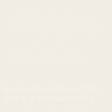
Ez a váltás alapjaiban kérdőjezi meg a webes
tartalomgyártók (content creators) jelenlegi bevételi
forrásait. Ha az AI ügynökök közvetlenül vásárolnak, és
nem a felhasználó böngészik a weboldalakon, akkor a
hirdetési bevétel megszűnik. A kérdés tehát az: hogyan
maradnak nyereségesek az alkotók? A válasz
valószínűleg a közvetlen mikro-fizimációkban és az
ügynökök számára optimalizált, adatszerkezetes
tartalmakban rejlik, nem pedig a hirdetésekben.
Kripto és AI szimbiózisa: A DeFi
mint az új transzakciós réteg
Az ügynök alapú kereskedelem megvalósításához egy