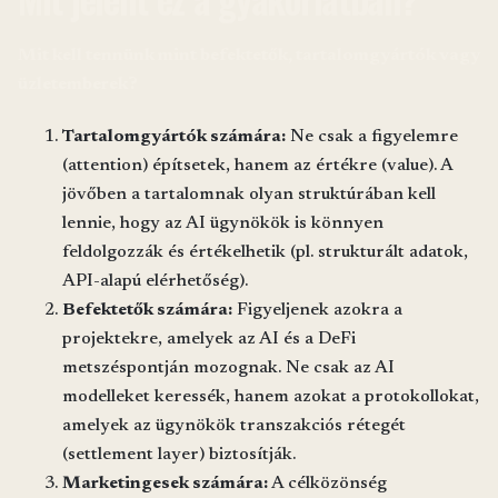
Mit kell tennünk mint befektetők, tartalomgyártók vagy
üzletemberek?
Tartalomgyártók számára:
Ne csak a figyelemre
(attention) építsetek, hanem az értékre (value). A
jövőben a tartalomnak olyan struktúrában kell
lennie, hogy az AI ügynökök is könnyen
feldolgozzák és értékelhetik (pl. strukturált adatok,
API-alapú elérhetőség).
Befektetők számára:
Figyeljenek azokra a
projektekre, amelyek az AI és a DeFi
metszéspontján mozognak. Ne csak az AI
modelleket keressék, hanem azokat a protokollokat,
amelyek az ügynökök transzakciós rétegét
(settlement layer) biztosítják.
Marketingesek számára:
A célközönség