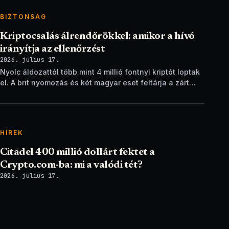
BIZTONSÁG
Kriptocsalás álrendőrökkel: amikor a hívó
irányítja az ellenőrzést
2026. július 17.
Nyolc áldozattól több mint 4 millió fontnyi kriptót loptak
el. A brit nyomozás és két magyar eset feltárja a zárt
ellenőrzési csapdát.
HÍREK
Citadel 400 millió dollárt fektet a
Crypto.com-ba: mi a valódi tét?
2026. július 17.