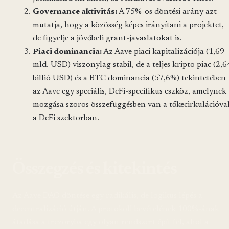
Governance aktivitás:
A 75%-os döntési arány azt
mutatja, hogy a közösség képes irányítani a projektet,
de figyelje a jövőbeli grant-javaslatokat is.
Piaci dominancia:
Az Aave piaci kapitalizációja (1,69
mld. USD) viszonylag stabil, de a teljes kripto piac (2,6
billió USD) és a BTC dominancia (57,6%) tekintetében
az Aave egy speciális, DeFi-specifikus eszköz, amelynek
mozgása szoros összefüggésben van a tőkecirkulációva
a DeFi szektorban.
Összegzés és kitekintés
Az Aave DAO döntése egy radikális, de logikus lépés a
decentralizáció útján. A protokoll bevételének 100%-ának
átadása a trezoryba egy olyan rendszert épít fel, ahol a