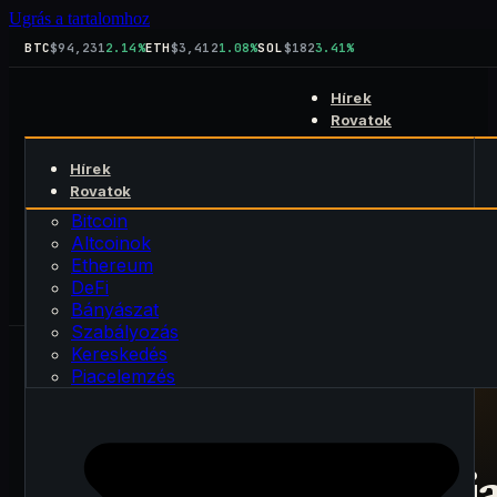
Ugrás a tartalomhoz
BTC
$94,231
2.14%
ETH
$3,412
1.08%
SOL
$182
3.41%
Hírek
Rovatok
Bitcoin
Hírek
Altcoinok
Keresés
Rovatok
Ethereum
kript
blog
DeFi
Bitcoin
Rólunk
Bányászat
Altcoinok
Kapcsolat
Szabályozás
Ethereum
Kereskedés
DeFi
Piacelemzés
Bányászat
Szabályozás
Kereskedés
Piacelemzés
PUBLIKÁLVA · 2026. június 19.
FRISSÍTVE · 2026. június 19.
DEFI
Aave DAO radikális