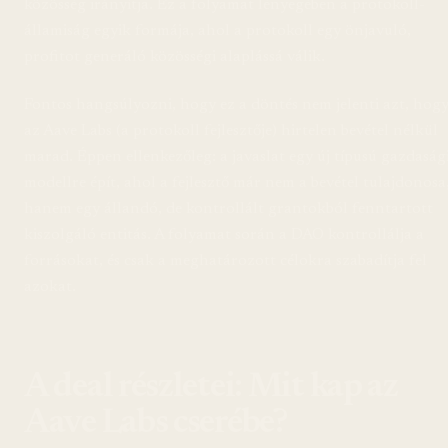
közösség irányítja. Ez a folyamat lényegében a protokoll-
államiság egyik formája, ahol a protokoll egy önjavuló,
profitot generáló közösségi alaplássá válik.
Fontos hangsúlyozni, hogy ez a döntés nem jelenti azt, hog
az Aave Labs (a protokoll fejlesztője) hirtelen bevétel nélkül
marad. Éppen ellenkezőleg: a javaslat egy új típusú gazdaság
modellre épít, ahol a fejlesztő már nem a bevétel tulajdonosa
hanem egy állandó, de kontrollált grantokból fenntartott
kiszolgáló entitás. A folyamat során a DAO kontrollálja a
forrásokat, és csak a meghatározott célokra szabadítja fel
azokat.
A deal részletei: Mit kap az
Aave Labs cserébe?