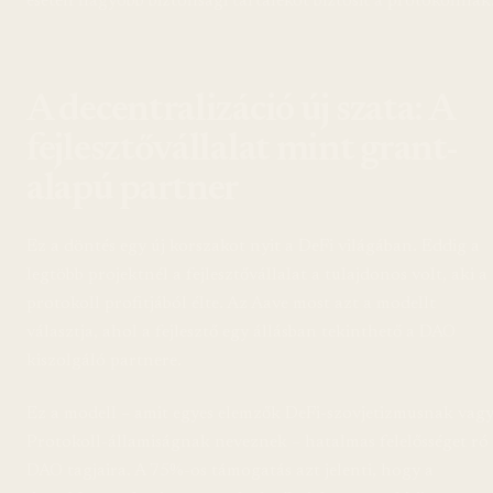
esetén nagyobb biztonsági tartalékot biztosít a protokollnak
A decentralizáció új szata: A
fejlesztővállalat mint grant-
alapú partner
Ez a döntés egy új korszakot nyit a DeFi világában. Eddig a
legtöbb projektnél a fejlesztővállalat a tulajdonos volt, aki a
protokoll profitjából élte. Az Aave most azt a modellt
választja, ahol a fejlesztő egy állásban tekinthető a DAO
kiszolgáló partnere.
Ez a modell – amit egyes elemzők DeFi-szovjetizmusnak vag
Protokoll-államiságnak neveznek – hatalmas felelősséget ró
DAO tagjaira. A 75%-os támogatás azt jelenti, hogy a