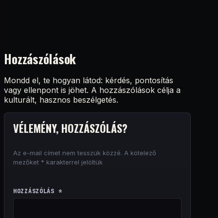
Hozzászólások
Mondd el, te hogyan látod: kérdés, pontosítás
vagy ellenpont is jöhet. A hozzászólások célja a
kulturált, hasznos beszélgetés.
VÉLEMÉNY, HOZZÁSZÓLÁS?
Az e-mail címet nem tesszük közzé.
A kötelező
mezőket
*
karakterrel jelöltük
HOZZÁSZÓLÁS
*