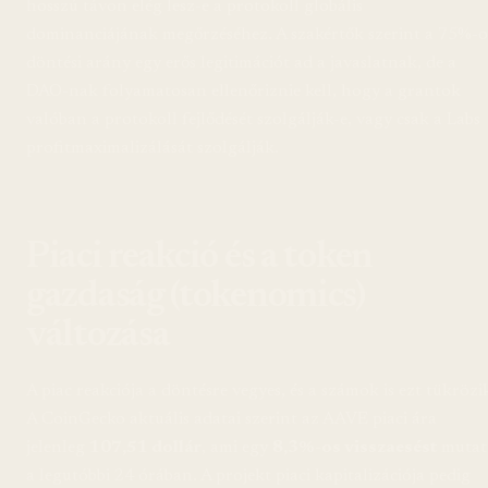
hosszú távon elég lesz-e a protokoll globális
dominanciájának megőrzéséhez. A szakértők szerint a 75%-o
döntési arány egy erős legitimációt ad a javaslatnak, de a
DAO-nak folyamatosan ellenőriznie kell, hogy a grantok
valóban a protokoll fejlődését szolgálják-e, vagy csak a Labs
profitmaximalizálását szolgálják.
Piaci reakció és a token
gazdaság (tokenomics)
változása
A piac reakciója a döntésre vegyes, és a számok is ezt tükrözi
A CoinGecko aktuális adatai szerint az AAVE piaci ára
jelenleg
107,51 dollár
, ami egy
8,3%-os visszaesést
mutat
a legutóbbi 24 órában. A projekt piaci kapitalizációja pedig