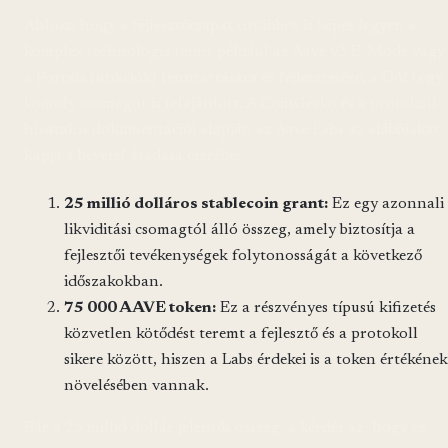
Ahhoz, hogy a fejlesztőcsapat továbbra is képes legyen a
komplex technológia (mint például az Aave v3 E-Mode vagy
a Portals funkciók) fenntartására és fejlesztésére, a DAO egy
komoly csomagot is felajánlott. A CoinGecko és a protokoll
hivatalos dokumentációi alapján az Aave Labs az alábbiakat
kapja a bevétel átadása cserébe:
25 millió dolláros stablecoin grant:
Ez egy azonnali
likviditási csomagtól álló összeg, amely biztosítja a
fejlesztői tevékenységek folytonosságát a következő
időszakokban.
75 000 AAVE token:
Ez a részvényes típusú kifizetés
közvetlen kötődést teremt a fejlesztő és a protokoll
sikere között, hiszen a Labs érdekei is a token értékének
növelésében vannak.
Bár a 25 millió dollár jelentős összeg, a kérdés az, hogy ez