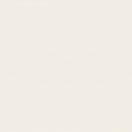
1,69 milliárd dollár
körül mozog.
Ez a rövid távú esés nem feltétlenül jelent pesszimizmust,
inkább a piaci bizonytalanságot és a news sell (hír utáni
eladás) jelenséget tükrözheti. A tokenomics szempontjából
azonban a változás drasztikus. Amikor a teljes bevétel a
trezoryba kerül, az alapvetően megváltoztatja a token
értékének fundamentális alapjait.
A kérdés, hogy a Labs által kapott grant hosszú távon
elszívhatja-e a likviditást a piacról? Ha a DAO nem kezdi meg
a trezoryból származó források okos és transzparens
felhasználását (például token burn vagy staking rewardok
irányába), akkor a bevétel koncentrációja a trezoryba csak
egy félváltást jelent, ami nem feltétlenül növeli a token
azonnali keresletét. Ugyanakkor a trezory megerősödése
nagyobb válsághelyzetek (mint például korábbi oracle hibák)