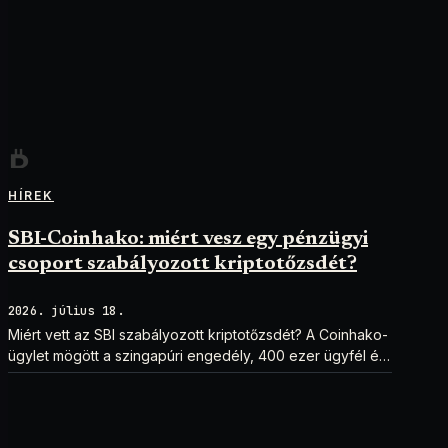
HÍREK
SBI-Coinhako: miért vesz egy pénzügyi
csoport szabályozott kriptotőzsdét?
2026. július 18.
Miért vett az SBI szabályozott kriptotőzsdét? A Coinhako-
ügylet mögött a szingapúri engedély, 400 ezer ügyfél és
egy stablecoin-terv áll.