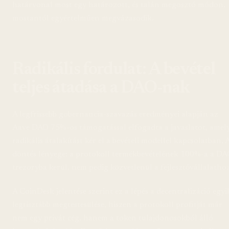
határvonal most egy határozott, és talán megosztó módon,
mostantól egyértelműen megvázasodik.
Radikális fordulat: A bevétel
teljes átadása a DAO-nak
A legfrissebb gobernancia-szavazás eredményei alapján az
Aave DAO 75%-os támogatással elfogadta a javaslatot, amel
radikális átalakítást kér el a bevételi modellel kapcsolatban. 
döntés lényege: a protokoll termékbevételének 100%-a a D
trezoryba kerül, nem pedig közvetlenül a fejlesztővállalatho
A CoinDesk jelentése szerint ez a lépés a decentralizáció egyi
legtisztább megtestesülése, hiszen a protokoll profitját már
nem egy privát cég, hanem a token tulajdonosokból álló