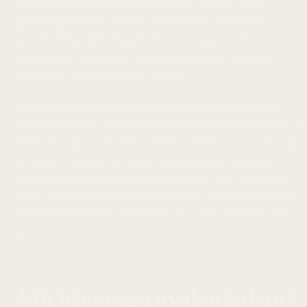
döntéshozatal már nem csak elméleti, hanem valódi
gazdasági hatalom. A DAO-nak nemcsak a technikai
protokollokat kell felügyelnie, hanem egy hatalmas,
milliárdos állami alapot is, amelynek a grant-kezelése
határozza meg a protokoll túlélését.
Ezzel a lépéssel az Aave elmozdult a klasszikus startup-
modelltől a truly decentralized organization (TDAO) felé. A
fejlesztői csapat már nem a bevétel tulajdonosa, hanem egy
állandó, de ellenőrzött grant-alapú entitás, amelynek a
létezése a közösség jóváhagyásától függ. Ez a strukturális
váltás növeli a bizalmat a felhasználók részéről, de növeli a
politikai feszültséget a fejlesztők és a token tulajdonosok
között is.
Mit jelent ez a gyakorlatban?