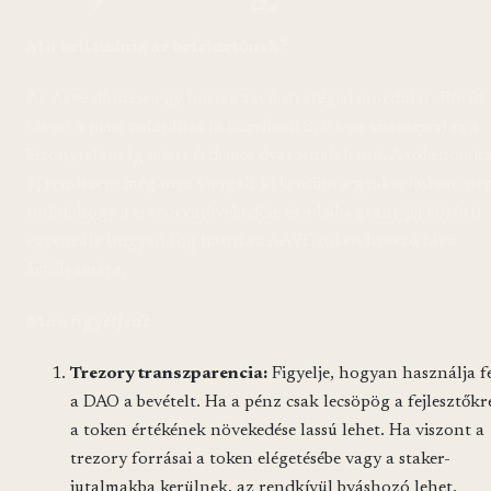
Mit kell tudnia az befektetőnek?
Az Aave döntése egy hosszú távú stratégiai mozdulat. Rövid
távon a piaci volatilitás (a közelbeni 8,3%-os visszaesés) és a
bizonytalanság miatt érdemes óvatosnak lenni. A tokenomic
új rendszere még nem vizsgált ki kendini a gyakorlatban: ne
tudni, hogy a trezory növekedése és a Labs grant-jei közötti
egyensúly hogyan fog hatni az AAVE token hosszú távú
árfolyamára.
Mire figyeljen?
Trezory transzparencia:
Figyelje, hogyan használja f
a DAO a bevételt. Ha a pénz csak lecsöpög a fejlesztőkr
a token értékének növekedése lassú lehet. Ha viszont a
trezory forrásai a token elégetésébe vagy a staker-
jutalmakba kerülnek, az rendkívül bváshozó lehet.