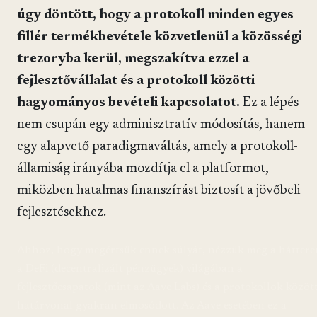
úgy döntött, hogy a protokoll minden egyes
fillér termékbevétele közvetlenül a közösségi
trezoryba kerül, megszakítva ezzel a
fejlesztővállalat és a protokoll közötti
hagyományos bevételi kapcsolatot.
Ez a lépés
nem csupán egy adminisztratív módosítás, hanem
egy alapvető paradigmaváltás, amely a protokoll-
államiság irányába mozdítja el a platformot,
miközben hatalmas finanszírást biztosít a jövőbeli
fejlesztésekhez.
Ahhoz, hogy megértsük ennek súlyát, nézzük meg a hátteret
a DeFi (decentralizált pénzügyek) világában a
fejlesztőcsapatok (mint az Aave Labs) és a protokollok között
határvonal gyakran elmosódott. Az Aave esetében ez a