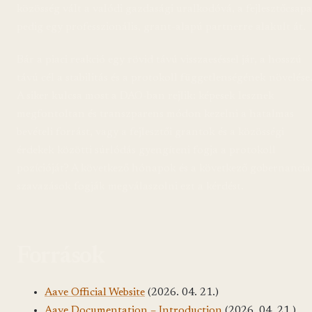
közösség vált a valódi gazdasági uralkodóvá, a fejlesztőcsapa
pedig egy professzionális, grant-alapú partnerre alakult át.
Bár a piaci reakció egy rövid távú visszaeséssel jár, a hosszú
távú cél a stabilitás és a protokoll függetlenségének növelése
A siker kulcsa most a DAO-ban rejlik: képesek lesznek
megfontoltan és transzparens módon kezelni a hatalmas
bevételi forrást, vagy a fejlesztői grantok és a közösségi
érdekek közötti súrlódás gyengíteni fogja a protokoll
pozícióját? A következő hónapok és a következő gobernancia
szavazások fogják megválaszolni ezt a kérdést.
Források
Aave Official Website
(2026. 04. 21.)
Aave Documentation – Introduction
(2026. 04. 21.)