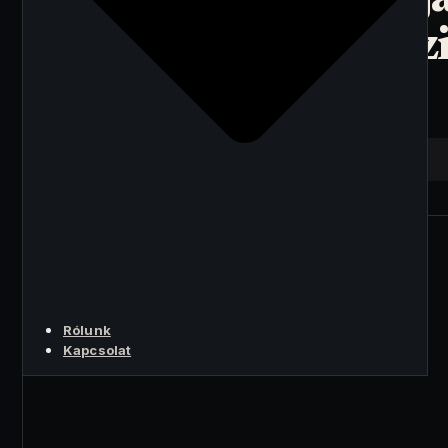
döntése: Centralizálj
a bevételt, de megőrz
a decentralizációt?
A LÉNYEG
Rólunk
Kapcsolat