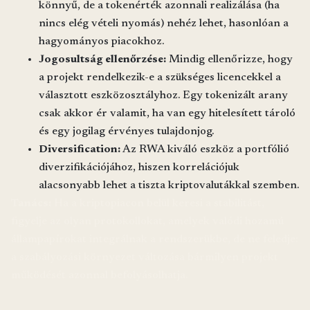
könnyű, de a tokenérték azonnali realizálása (ha
nincs elég vételi nyomás) nehéz lehet, hasonlóan a
hagyományos piacokhoz.
Jogosultság ellenőrzése:
Mindig ellenőrizze, hogy
a projekt rendelkezik-e a szükséges licencekkel a
választott eszközosztályhoz. Egy tokenizált arany
csak akkor ér valamit, ha van egy hitelesített tároló
és egy jogilag érvényes tulajdonjog.
Diversification:
Az RWA kiváló eszköz a portfólió
diverzifikációjához, hiszen korrelációjuk
alacsonyabb lehet a tiszta kriptovalutákkal szemben.
Tanács:
Ha a kriptopiacon belül keresi a stabilitást,
figyelje az olyan protokollokat, amelyek valódi hozamú
állampapírokat integrálnak a rendszerükbe, de ne feledje:
a szabályozási környezet változása bármilyen projekt
működését azonnal befolyásolhatja.