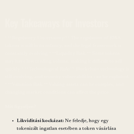
Key Takeaways for Investors
* **Regulatory Uncertainty:** The regulation of RWA
tokens is still in its infancy, and the legal framework is
constantly evolving. * **Liquidity Risk:** Some tokens
may have low trading volume, making it difficult to sell
quickly. * **Technological Risk:** Blockchain technology is
still evolving, and security vulnerabilities can be exploited.
* **Valuation Risk:** Valuing assets can be complex, and
changing market conditions can affect the price.
Mit figyeljen?
Likviditási kockázat:
Ne feledje, hogy egy
tokenizált ingatlan esetében a token vásárlása