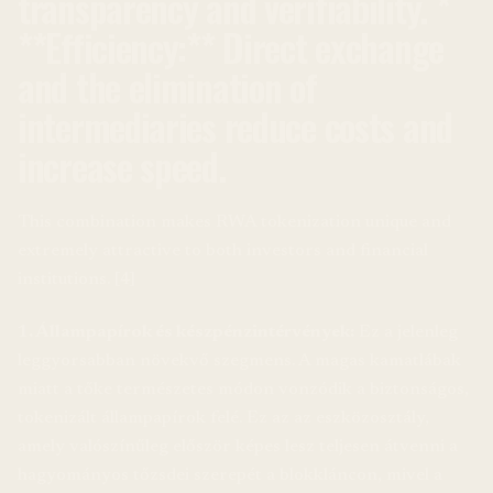
transparency and verifiability. *
**Efficiency:** Direct exchange
and the elimination of
intermediaries reduce costs and
increase speed.
This combination makes RWA tokenization unique and
extremely attractive to both investors and financial
institutions. [4]
1. Állampapírok és készpénzintérvények:
Ez a jelenleg
leggyorsabban növekvő szegmens. A magas kamatlábak
miatt a tőke természetes módon vonzódik a biztonságos,
tokenizált állampapírok felé. Ez az az eszközosztály,
amely valószínűleg először képes lesz teljesen átvenni a
hagyományos tőzsdei szerepét a blokkláncon, mivel a