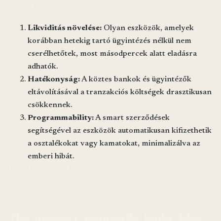
audience.
Likviditás növelése:
Olyan eszközök, amelyek
korábban hetekig tartó ügyintézés nélkül nem
cserélhetőtek, most másodpercek alatt eladásra
adhatók.
Hatékonyság:
A köztes bankok és ügyintézők
eltávolításával a tranzakciós költségek drasztikusan
csökkennek.
Programmability:
A smart szerződések
segítségével az eszközök automatikusan kifizethetik
a osztalékokat vagy kamatokat, minimalizálva az
emberi hibát.
How does it work?
The process generally looks like