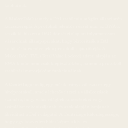
kaphatnak.
A
MakerDAO
(amely a DAI stabilcoin mögött áll) szintén
kulcsszereplő. A protokoll jelentős részét már az RWA-k
teszik ki, hiszen a DAO döntései alapján folyamatosan
vásárolnak állampapírokat, hogy biztosítsák a DAI
stabilitását és növeljék a protokoll saját tőkéjét. A
MakerDAO TVL (Total Value Locked) adatai alapján az
RWA-k már nem csak kiegészítőként, hanem a protokoll
stabilitási motorjaként funkcionálnak.
A
Centrifuge
pedig egy másik irányt választ: ez egy
hitelprotokoll, amely lehetővé teszi a vállalkozások
számára, hogy valós világbeli kifizetéseket vagy
számlákat tokenizáljanak, és azok alapján kapjanak
likviditást a DeFi világától. A Centrifuge különlegessége,
hogy egy közvetlen hidat képez a kis- és