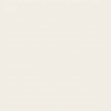
this:
1. An asset owner (e.g., a property owner) enters into an
agreement with an RWA platform. 2. The value of the
asset is reliably verified (e.g., appraisal, audit). 3. The
platform creates a digital token representing ownership
of the asset. 4. These tokens are issued on the blockchain
and can be purchased by investors. 5. Token holders are
entitled to the income generated by the asset (e.g., rental
income, interest).
A
Ondo Finance
jelenleg az egyik legmeghatározóbb
szereplő, amely különösen az állampapírok
tokenizációjára specializálódott. Az Ondo célja, hogy a US
Treasury billák biztonságát és hozamát közvetlenül a
DeFi protokollokba juttassa, így a felhasználók stabil
kriptovaluták helyett valódi, alátámasztott hozamot