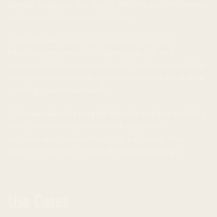
digitális állampapír (on-chain T-bill) technikai értelemben
már szinte teljesen reprodukálható.
2. Ingatlanok:
A tokenizált ingatlanok ígérete a
tulajdonjog pecahanélésű tulajdonjogja. Bár ez a
szegmens hatalmas potenciált rejt, a jogi háttér és a helyi
szabályozások bonyolultsága miatt lassabban halad, mint
a pénzügyi instrumentumok.
3. Kommunikációs és egyéb tőke:
Ez magában foglalja a
rdiók, a szállítmányozási számlák vagy akár a
nyersanyagok tokenizálását is. Itt a cél a cash flow
generáló eszközök azonnali likviditási lehetősége.
Use Cases