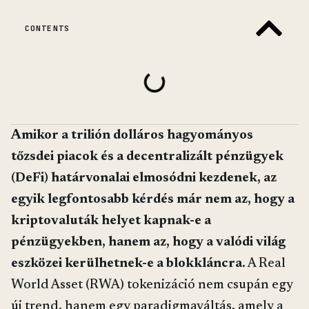
CONTENTS
Amikor a trilión dolláros hagyományos
tőzsdei piacok és a decentralizált pénzügyek
(DeFi) határvonalai elmosódni kezdenek, az
egyik legfontosabb kérdés már nem az, hogy a
kriptovaluták helyet kapnak-e a
pénzügyekben, hanem az, hogy a valódi világ
eszközei kerülhetnek-e a blokkláncra.
A Real
World Asset (RWA) tokenizáció nem csupán egy
új trend, hanem egy paradigmaváltás, amely a