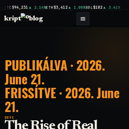
$94,231
$3,412
$182
BTC
2.14%
ETH
1.08%
SOL
3.41%
kript
blog
PUBLIKÁLVA · 2026.
June 21.
FRISSÍTVE · 2026. June
21.
DEFI
The Rise of Real