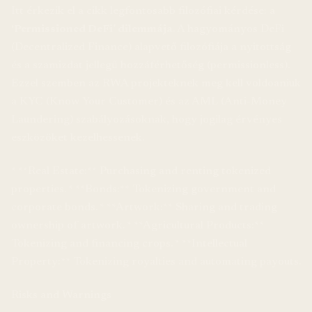
Itt érkezik el a cikk legfontosabb filozófiai kérdése: a
‘Permissioned DeFi’ dilemmája
. A hagyományos DeFi
(Decentralized Finance) alapvető filozófiája a nyitottság
és a szamizdat jellegű hozzáférhetőség (permissionless).
Ezzel szemben az RWA projekteknek meg kell voldoaniuk
a KYC (Know Your Customer) és az AML (Anti-Money
Laundering) szabályozásoknak, hogy jogilag érvényes
eszközöket kezelhessenek.
* **Real Estate:** Purchasing and renting tokenized
properties. * **Bonds:** Tokenizing government and
corporate bonds. * **Artwork:** Sharing and trading
ownership of artwork. * **Agricultural Products:**
Tokenizing and financing crops. * **Intellectual
Property:** Tokenizing royalties and automating payouts.
Risks and Warnings