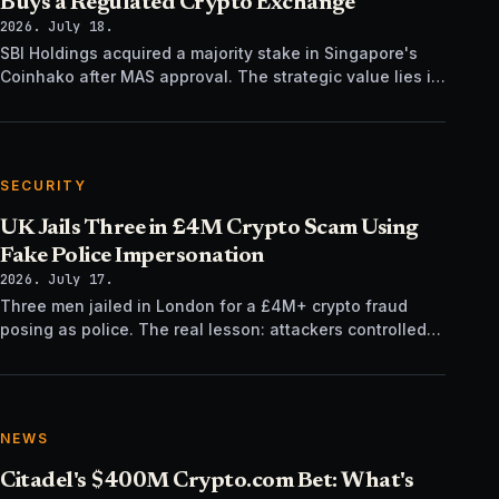
Buys a Regulated Crypto Exchange
2026. July 18.
SBI Holdings acquired a majority stake in Singapore's
Coinhako after MAS approval. The strategic value lies in
regulatory time, not trading tech.
SECURITY
UK Jails Three in £4M Crypto Scam Using
Fake Police Impersonation
2026. July 17.
Three men jailed in London for a £4M+ crypto fraud
posing as police. The real lesson: attackers controlled
the verification channel, not just the story.
NEWS
Citadel's $400M Crypto.com Bet: What's