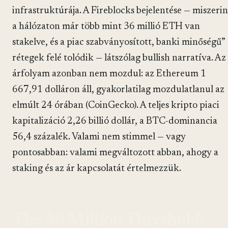
infrastruktúrája. A Fireblocks bejelentése — miszerin
a hálózaton már több mint 36 millió ETH van
stakelve, és a piac szabványosított, banki minőségű”
rétegek felé tolódik — látszólag bullish narratíva. Az
árfolyam azonban nem mozdul: az Ethereum 1
667,91 dolláron áll, gyakorlatilag mozdulatlanul az
elmúlt 24 órában (CoinGecko). A teljes kripto piaci
kapitalizáció 2,26 billió dollár, a BTC-dominancia
56,4 százalék. Valami nem stimmel — vagy
pontosabban: valami megváltozott abban, ahogy a
staking és az ár kapcsolatát értelmezzük.
The 36 Million Threshold: