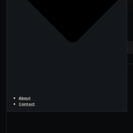
Paradox: 36M ETH
Locked, Price
Stagnant
KEY POINT
About
Contact