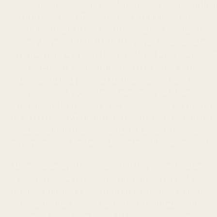
Saját, tapasztalaton alapuló álláspontom: a staking = bullish
kínálati sokk” tézis 2022–2023-ban még működött, de 2026-
ra részben elavult. Három ok játszik közre. Egy: a likvid
staking derivatívák (lsETH, rETH és társaik) miatt a stakelt
ETH nem tűnik el a piacról — a tulajdonos lényegében továb
tudja kereskedni a pozícióját, csak más formában. Kettő: az
intézményi staking egyre inkább hozamtermék, nem
irányított vétel. A vagyonkezelő nem azért stakel, mert hisz 
árfolyamban, hanem mert egy ETH-pozíciót amúgy is tart, é
a 3–4 százalékos APR mellette ráadás. Három: a makro-hátt
— magas reálkamatok, kockázatkerülő hangulat — egész
egyszerűen erősebben hat az árra, mint a hálózati metrikák.
Aki most a lemaradás-érzéstől” (FOMO) szenved az alacsony
ár láttán, érdemes ezt magában tisztáznia: a stagnáló
árfolyam nem hiba a piacban, hanem szignál. Mi sem mindig
találtuk el, mikor érdemes az árstagnálást felhalmozási
szakasznak nézni, és mikor inkább a strukturális gyengeség