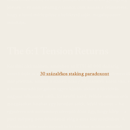
jelének — ez nem pénzügyi tanács, csak annak a felismerése,
hogy a kettő mérlegelése a befektető saját, megalapozott
munkája.
The 6:1 Tension Returns
Korábbi cikkünkben, amelyben az ETH 40 000 dollárig
vezető útját és a
30 százalékos staking paradoxont
elemeztük
már jeleztük: amikor a stakelt arány 30 százalék körül van, é
a fennmaradó forgalom egyre kisebb, akkor a likviditás
nagyon vékonnyá válik. Ez kétélű kard. Felfelé valóban erős
mozgásokat hozhat egy keresleti sokk, lefelé viszont — ha
egyszerre sok intézményi szereplő dönt úgy, hogy kilép — a
piaci mélység nem feltétlenül elég a sima kiárazódáshoz. A
Fireblocks-féle szabványosítás itt érdekes módon mindkét