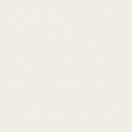
A banki minőségű” jelző a kommunikációban szépen hangzik
de gyakorlatilag négy dolgot jelent: szegregált kulcsőrzés (a
Fireblocks MPC-technológiája), SOC 2 / ISO 27001 szintű
megfelelőség, könyvelési és audit-integráció, valamint olyan
riportréteg, amely beleilleszthető egy hagyományos pénzügy
intézmény belső kontrollrendszerébe. A Fireblocks idén már
mutatott példát arra, hogy az ilyen intézményi rétegek hová
tartanak: a Blockchain.News áprilisi tudósítása szerint a cég
AI-ügynököknek szánt pénzügyi infrastruktúrán is dolgozik
júniusban pedig a Fireblocks Flow nevű stablecoin-fizetési
termékét jelentette be a fizetésszolgáltatók (PSP-k) számára.
Magyarán: a Fireblocks nem egyszerűen további stakinget
kínál”, hanem egy komplett, programozható backendet épít,
amelybe az ETH staking csak egy modul. Ez az igazi hír —
nem az öt validátor, hanem az irány. Ha a megfelelési és
technológiai súrlódás csökken, az intézményi ETF-kibocsátó