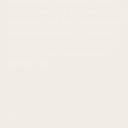
function as a liquidity bridge.
XRP is not just an asset; it is a
protocol that facilitates rapid
exchange between different
currencies, which is essential
for the global expansion of
stablecoins.
Ha egy mondatba kellene sűríteni a hét üzenetét: az
Ethereum infrastruktúrája szakmailag érik, az ára pedig
türelmet kér. A piac hangulata most nem eufórikus és nem is
pánikolt — inkább kifáradt és racionalizálódó. Ez sokak
számára frusztráló, mert sem az ezúttal más lesz”
lelkesedéséhez, sem a tiszta medve-narratívához nem ad
fogást. Pedig pontosan ez a fázis szokott a komoly