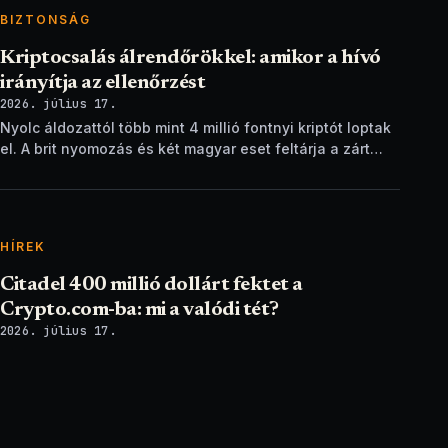
BIZTONSÁG
Kriptocsalás álrendőrökkel: amikor a hívó
irányítja az ellenőrzést
2026. július 17.
Nyolc áldozattól több mint 4 millió fontnyi kriptót loptak
el. A brit nyomozás és két magyar eset feltárja a zárt
ellenőrzési csapdát.
HÍREK
Citadel 400 millió dollárt fektet a
Crypto.com-ba: mi a valódi tét?
2026. július 17.