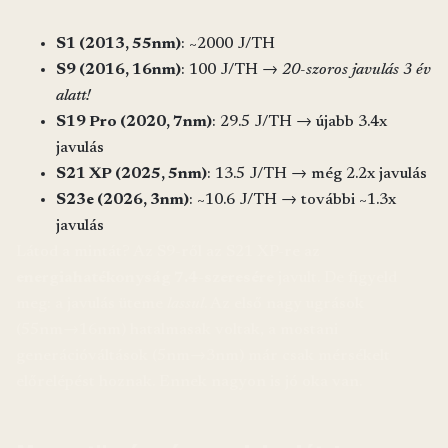
S1 (2013, 55nm)
: ~2000 J/TH
S9 (2016, 16nm)
: 100 J/TH →
20-szoros javulás 3 év
alatt!
S19 Pro (2020, 7nm)
: 29.5 J/TH → újabb 3.4x
javulás
S21 XP (2025, 5nm)
: 13.5 J/TH → még 2.2x javulás
S23e (2026, 3nm)
: ~10.6 J/TH → további ~1.3x
javulás
Látod a mintát? Az S9-ről az S21 XP-re az
energiahatékonyság 7.4-szeresére
javult. De figyeld
meg: a javulás üteme
lassul
. Az első nagy ugrások
(55nm→16nm) hatalmasak voltak, a mostani
generációváltások (5nm→3nm) már csak mérsékelt
előrelépést hoznak. Ennek nagyon is jó oka van.