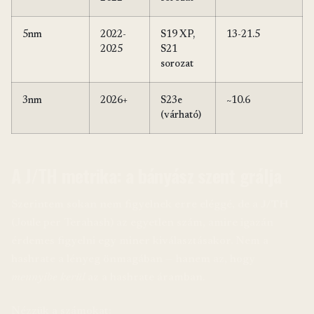
5nm
2022-
S19 XP,
13-21.5
2025
S21
sorozat
3nm
2026+
S23e
~10.6
(várható)
A J/TH metrika: a bányász szent grálja
Szerintem sokan nem figyelnek erre eléggé, de a
J/TH
(Joule per Terahash) az egyetlen szám, amire igazán
érdemes figyelni egy miner kiválasztásakor. Nem a
hashrate a lényeg önmagában — hanem az, hogy
mennyibe kerül
az a hashrate áramban.
Nézzük a számokat: