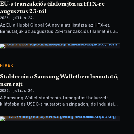
EU-s tranzakciós tilalom jön az HTX-re
augusztus 23-tól
2026. július 24.
Az EU a Huobi Global SA név alatt listázta az HTX-et.
Bemutatjuk az augusztus 23-i tranzakciós tilalmat és a
brit szankciók eltérését.
HÍREK
Stablecoin a Samsung Walletben: bemutató,
nem rajt
2026. július 24.
A Samsung Wallet stablecoin-támogatást helyezett
kilátásba és USDC-t mutatott a színpadon, de indulási
dátum és technikai részletek nélkül.