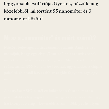
leggyorsabb evolúciója. Gyertek, nézzük meg
közelebbről, mi történt 55 nanométer és 3
nanométer között!
Mi az a „nanométer” és miért számít?
Mielőtt belevágunk, tisztázzunk valamit. Amikor azt
mondjuk, hogy egy chip „7nm-es”, az a tranzisztorok
méretére utal — hozzávetőlegesen. Minél kisebb ez a
szám, annál
több tranzisztort
tudnak ugyanakkora chipre
pakolni, és annál
kevesebb energiát
fogyaszt egy-egy
művelet.
A bányász ASIC-eknél ez különösen fontos, mert a
profitabilitás legnagyobb ellensége az áramszámla. Egy
hatékonyabb chip = kevesebb áram = több profit. Ilyen