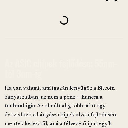
Az ASIC chipek fejlődése: 55nm-
től 3nm-ig
Ha van valami, ami igazán lenyűgöz a Bitcoin
bányászatban, az nem a pénz — hanem a
technológia
. Az elmúlt alig több mint egy
évtizedben a bányász chipek olyan fejlődésen
mentek keresztül, ami a félvezető-ipar egyik