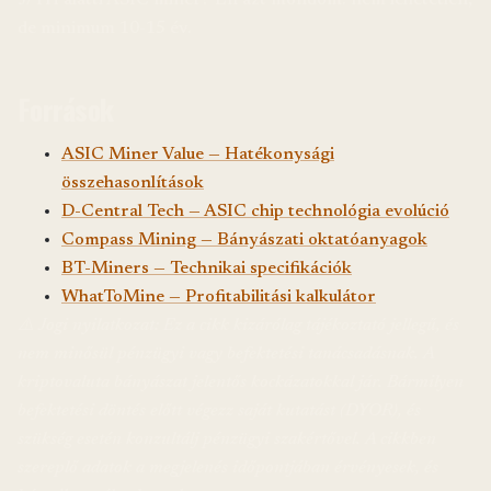
J/TH alatti ASIC miner? Én azt mondom: nem lehetetlen,
de minimum 10-15 év.
Források
ASIC Miner Value — Hatékonysági
összehasonlítások
D-Central Tech — ASIC chip technológia evolúció
Compass Mining — Bányászati oktatóanyagok
BT-Miners — Technikai specifikációk
WhatToMine — Profitabilitási kalkulátor
⚠️ Jogi nyilatkozat: Ez a cikk kizárólag tájékoztató jellegű, és
nem minősül pénzügyi vagy befektetési tanácsadásnak. A
kriptovaluta bányászat jelentős kockázatokkal jár. Bármilyen
befektetési döntés előtt végezz saját kutatást (DYOR), és
szükség esetén konzultálj pénzügyi szakértővel. A cikkben
szereplő adatok a megjelenés időpontjában érvényesek, és