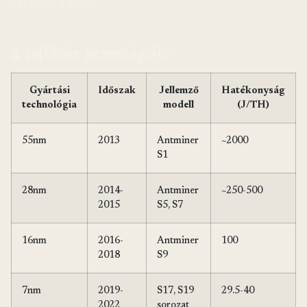
egyszerű a matek.
A fejlődés kronológiája
Gyártási
Időszak
Jellemző
Hatékonyság
technológia
modell
(J/TH)
55nm
2013
Antminer
~2000
S1
28nm
2014-
Antminer
~250-500
2015
S5, S7
16nm
2016-
Antminer
100
2018
S9
7nm
2019-
S17, S19
29.5-40
2022
sorozat