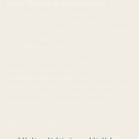
Moore-törvény és annak korlátai
Gordon Moore 1965-ben fogalmazta meg híres
„törvényét”: a tranzisztorsűrűség kétévente
megduplázódik. Ez évtizedekig megbízhatóan működött,
de mostanra — különösen az 5nm alatti tartományban —
komoly
fizikai korlátokba
ütközünk.
3nm-nél a tranzisztorok mérete alig néhány tucat
atomnyi. Ilyen léptékben megjelennek a
kvantummechanikai hatások
: az elektronok
„átszivárognak” (quantum tunneling) az áramköri elemek
között, ami szivárgó áramot és hőtermelést okoz.
Egyszerűen szólva: a fizika elkezd visszavágni.
Ez azt jelenti, hogy a jövőben a hatékonyságjavulás egyre
inkább
más területekről
kell, hogy jöjjön: