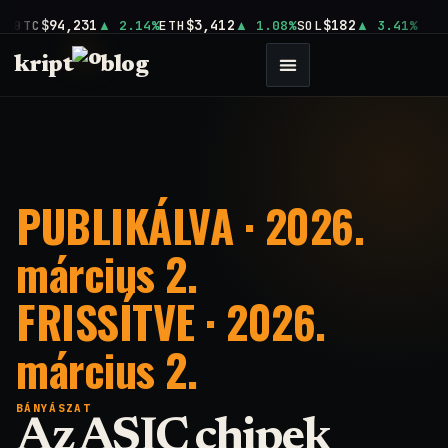
$94,231
$3,412
$182
BTC
2.14%
ETH
1.08%
SOL
3.41%
kript
blog
PUBLIKÁLVA · 2026.
március 2.
FRISSÍTVE · 2026.
március 2.
BÁNYÁSZAT
Az ASIC chipek