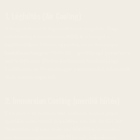
1. Léghűtés (Air Cooling)
A hagyományos és legelterjedtebb megoldás. Nagy
teljesítményű ventilátorok fújják át a levegőt a
hűtőbordákon. Előnye: egyszerű, olcsó. Hátránya:
brutálisan hangos
(70-80 dB — gondolj egy porszívóra,
ami SOHA nem áll le) és korlátozott hatékonyságú.
Emlékszem, az S9-em hangját a szomszédok is hallották.
Nem voltam népszerű.
2. Immersion Cooling (merülő hűtés)
Ez a jövő — és részben már a jelen is. A teljes gépet
speciális, nem vezető folyadékba merítik. Az S21 XP
Immersion változat ezért tud
300 TH/s
-ot nyomni
(szemben a léghűtéses 270 TH/s-sal), miközben a