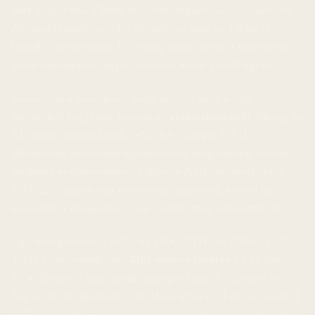
már dolgoznak a
2nm
-es technológián (GAA — Gate-All-
Around tranzisztorok), és papíron már az 1.4nm is
látszik a horizonton. De ahogy említettem, a nanométer-
szám önmagában egyre kevésbé jelent valódi ugrást.
Szerintem a következő nagy áttörés nem a chip
méretéből fog jönni, hanem az
architektúrából
. Ahogy az
AI chipek piacán látjuk (NVIDIA, Google TPU), az
alkalmazás-specifikus optimalizáció még mindig hozhat
meglepő eredményeket. A Bitcoin ASIC-ek esetében a
SHA-256 algoritmus viszonylag egyszerű, szóval itt
kevesebb a mozgástér — de a nullát még nem értük el.
Egy dolog biztos: a 2013-as 2000 J/TH-ról 2026-ra ~10
J/TH-ra jutottunk, ami
200-szoros javulás
13 év alatt.
Ez a félvezető-ipar egyik legimpozánsabb fejlődési íve.
Na, és Te mit gondolsz — hol lesz a határ? Lesz-e valaha 1