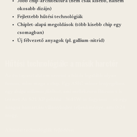
Jobb chip-architektúra (nem csak kisebb, hanem
okosabb dizájn)
Fejlettebb hűtési technológiák
Chiplet-alapú megoldások (több kisebb chip egy
csomagban)
Új félvezető anyagok (pl. gallium-nitrid)
Hűtési technológiák: a másik harctér
Az én tapasztalatom szerint a hűtés legalább olyan
fontos, mint maga a chip. Egy ASIC miner lényegében
egy
drága villamos fűtőtest
, ami mellékesen Bitcoin-t is
termel. Az S21 XP például ~3645W-ot fogyaszt — ez egy
átlagos háztartási villanybojler teljesítménye, ami 0-24
megy.
A hűtési technológiák fejlődése: