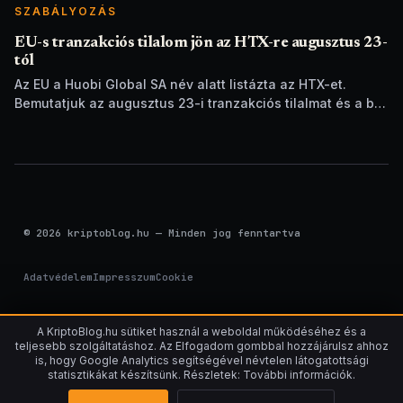
SZABÁLYOZÁS
EU-s tranzakciós tilalom jön az HTX-re augusztus 23-
tól
Az EU a Huobi Global SA név alatt listázta az HTX-et.
Bemutatjuk az augusztus 23-i tranzakciós tilalmat és a brit
szankciók eltérését.
© 2026 kriptoblog.hu — Minden jog fenntartva
Adatvédelem
Impresszum
Cookie
A KriptoBlog.hu sütiket használ a weboldal működéséhez és a
teljesebb szolgáltatáshoz. Az Elfogadom gombbal hozzájárulsz ahhoz
is, hogy Google Analytics segítségével névtelen látogatottsági
statisztikákat készítsünk. Részletek: További információk.