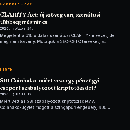
SZABÁLYOZÁS
CLARITY Act: új szöveg van, szenátusi
többség még nincs
2026. július 24.
Megjelent a 616 oldalas szenátusi CLARITY-tervezet, de
még nem törvény. Mutatjuk a SEC–CFTC terveket, a
vitákat és a következő lépéseket.
HÍREK
SBI-Coinhako: miért vesz egy pénzügyi
csoport szabályozott kriptotőzsdét?
2026. július 18.
Miért vett az SBI szabályozott kriptotőzsdét? A
Coinhako-ügylet mögött a szingapúri engedély, 400
ezer ügyfél és egy stablecoin-terv áll.