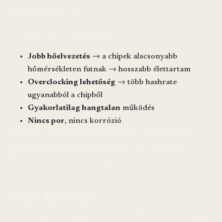
hatékonysága is jobb: 13 J/TH vs 13.5 J/TH.
Az immersion cooling előnyei:
Jobb hőelvezetés
→ a chipek alacsonyabb
hőmérsékleten futnak → hosszabb élettartam
Overclocking lehetőség
→ több hashrate
ugyanabból a chipből
Gyakorlatilag hangtalan
működés
Nincs por
, nincs korrózió
Hátránya? A kezdeti beruházás. Egy immersion tank + a
speciális hűtőfolyadék komoly pénz. De nagyüzemi
bányászatnál már most megéri.
Mi jön 3nm után?
Na, ez az igazán izgalmas kérdés. A TSMC és a Samsung